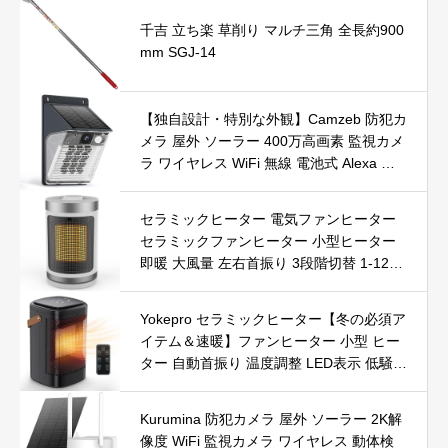
千吉 立ち楽 草削り マルチ三角 全長約900
mm SGJ-14
【独自設計・特別な外観】Camzeb 防犯カ
メラ 屋外 ソーラー 400万高画素 監視カメ
ラ ワイヤレス WiFi 無線 電池式 Alexa 赤
外線/カラー暗視 双方向音声 音光警報 プ
ッシュ通知 動体検知 クラウド/SDカード
セラミックヒーター 電気ファンヒーター
録画 IP66防水 遠隔操作
セラミックファンヒーター 小型ヒーター
即暖 大風量 左右首振り 3段階切替 1-12時
間タイマー設定可能 リモコン付 電気ヒー
ター 転倒自動オフ 過熱保護 省エネ 節電 P
Yokepro セラミックヒーター【冬の必須ア
SE認証済 暖房器具
イテム＆速暖】ファンヒーター 小型 ヒー
ター 自動首振り 温度調整 LED表示 低騒音
【空気浄化】ファンヒーター電気 ECO知
能恒温 省エネ 暖房器具 転倒オフ 過熱保
Kurumina 防犯カメラ 屋外 ソーラー 2K解
護【タイマー機能】【リモコン付き】 持
像度 WiFi 監視カメラ ワイヤレス 動体検