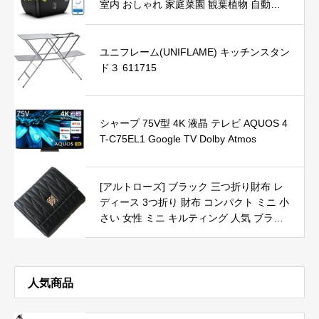
室内 おしゃれ 家庭菜園 観葉植物 自動散
水 プランター 植木鉢 発芽 インテリア 菜
園 苗 果物 野菜 植物育成LEDライト 自動
水循環システム搭載 ランプシェードの高
ユニフレーム(UNIFLAME) キッチンスタン
さ調節可能 同時に12株野菜栽培可能 ※販
ド３ 611715
売元がRENPHO JAPAN以外の商品は保証
対象外です
シャープ 75V型 4K 液晶 テレビ AQUOS 4
T-C75EL1 Google TV Dolby Atmos
[アルトローズ] ブラック 三つ折り財布 レ
ディース 3つ折り 財布 コンパクト ミニ 小
さい 女性 ミニ キルティング 人気 ブラン
ド 可愛い 薄型 折りたたみ 財布 さいふ 使
いやすい 大容量 小銭入れあり おしゃれ 3
32754-01
人気商品