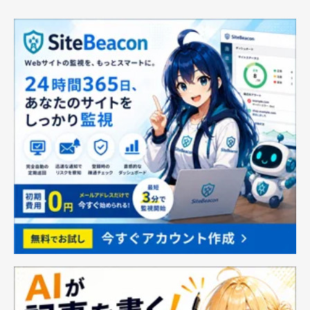
温度センサー搭載 8種
類の充実のメニュー(白
米 早炊き 炊込み 玄米
お粥 スープ 再加熱 保
温) 12時間保温 サポー
ト 調理鍋 3 4 5.5 合
d000