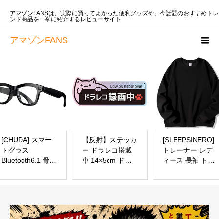
アマゾンFANSは、実際に買ってよかった便利グッズや、今話題のおすすめトレ
ンド商品を一挙に紹介するレビューサイト
アマゾンFANS
[CHUDA] スマー
【反射】ステッカ
[SLEEPSINERO]
トグラス
ー ドラレコ搭載
トレーナー レデ
Bluetooth6.1 骨伝
車 14×5cm ドラ
ィース 長袖 トッ
導オーディオ カ
イブレコーダー
プス 【体型カバ
メラ付き 写真撮
録画中 あおり運
ー・ゆったり着痩
影 動画撮影 AIワ
転 猫 (反射 ピン
せ】 オーバーサ
イヤレスメガネ
ク紫)
イズ 綿 スウェッ
録音 翻訳機能 画
ト パーカー 着回