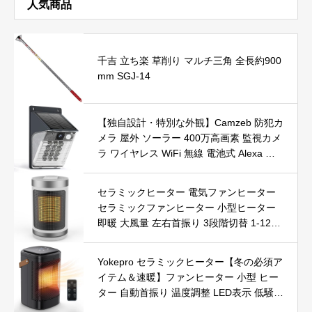
人気商品
千吉 立ち楽 草削り マルチ三角 全長約900
mm SGJ-14
【独自設計・特別な外観】Camzeb 防犯カ
メラ 屋外 ソーラー 400万高画素 監視カメ
ラ ワイヤレス WiFi 無線 電池式 Alexa 赤
外線/カラー暗視 双方向音声 音光警報 プ
ッシュ通知 動体検知 クラウド/SDカード
セラミックヒーター 電気ファンヒーター
録画 IP66防水 遠隔操作
セラミックファンヒーター 小型ヒーター
即暖 大風量 左右首振り 3段階切替 1-12時
間タイマー設定可能 リモコン付 電気ヒー
ター 転倒自動オフ 過熱保護 省エネ 節電 P
Yokepro セラミックヒーター【冬の必須ア
SE認証済 暖房器具
イテム＆速暖】ファンヒーター 小型 ヒー
ター 自動首振り 温度調整 LED表示 低騒音
【空気浄化】ファンヒーター電気 ECO知