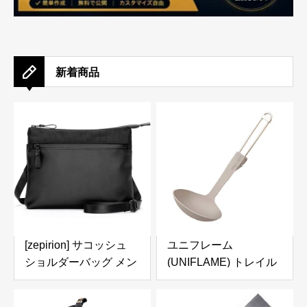
新着商品
[zepirion] サコッシュ
ユニフレーム
ショルダーバッグ メン
(UNIFLAME) トレイル
ズ 防水 薄型 軽量 肩掛
レードルTi 668177
け バック 小物ポーチ