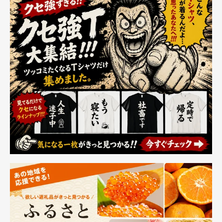
像AI解析 ワイヤ
し 大きいサイズ
レス接続
カジュアル ビッ
iOS/Android対応
グシルエット ロ
内蔵マイク 通話
ングtシャツ 無地
対応 USB充電 軽
おしゃれ シンプ
量 防水防塵 父の
ル 長め (L,ブラッ
日プレゼント
ク)
Small