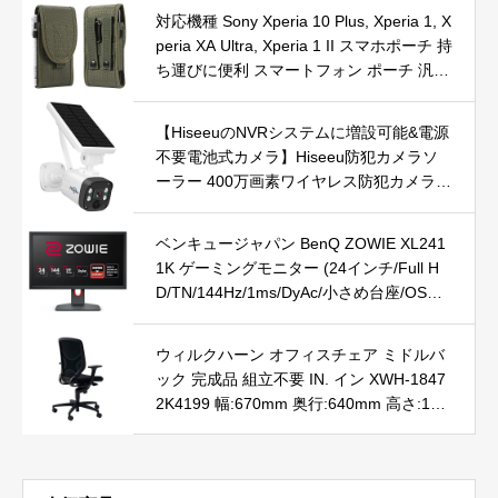
正確な上腕式血圧計 妊娠中の毎日の血圧
対応機種 Sony Xperia 10 Plus, Xperia 1, X
usb充電式 血圧計全自動 親への贈り物 家
peria XA Ultra, Xperia 1 II スマホポーチ 持
庭用測定
ち運びに便利 スマートフォン ポーチ 汎用
アウトドア 携帯収納ポーチ iPhone 11Pro
Max, Xs Max, 8 Plus, 7 Plus, 6 Plus, 6s Pl
【HiseeuのNVRシステムに増設可能&電源
us 対応 ウエスト 携帯バッグ
不要電池式カメラ】Hiseeu防犯カメラソ
ーラー 400万画素ワイヤレス防犯カメラ 1
20°広角レンズ 配線不要 双方向音声 屋外/
屋内対応 USB充電/ソーラーパネル充電可
ベンキュージャパン BenQ ZOWIE XL241
能 8000mAhバッテリー IP66防水 アプリ
1K ゲーミングモニター (24インチ/Full H
警報 動体検知 暗視 夜間カラー センサー
D/TN/144Hz/1ms/DyAc/小さめ台座/OSD
発光 WIFIカメラ 他社のｎｖｒには追加で
メニュー/指一本で高さ調整)
きないです、ご注意ください
ウィルクハーン オフィスチェア ミドルバ
ック 完成品 組立不要 IN. イン XWH-1847
2K4199 幅:670mm 奥行:640mm 高さ:100
0～1120mm