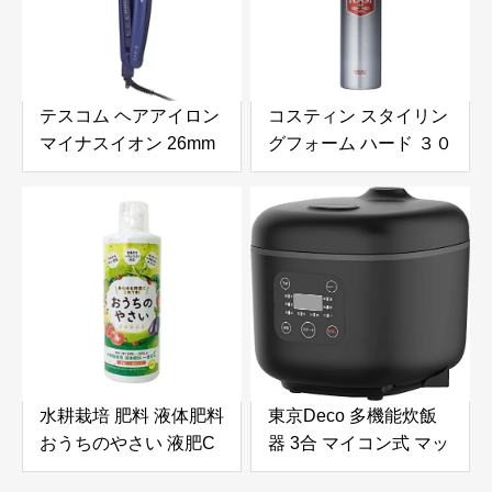
テスコム ヘアアイロン
コスティン スタイリン
マイナスイオン 26mm
グフォーム ハード ３０
温度調整/ロック/メモリ
０ｇ
ー 自動OFF 開閉ロック
ラク抜きプラグ ネイビ
ー TS430A-A
水耕栽培 肥料 液体肥料
東京Deco 多機能炊飯
おうちのやさい 液肥C
器 3合 マイコン式 マッ
簡単一液タイプ 500mL
トブラック 一人暮らし