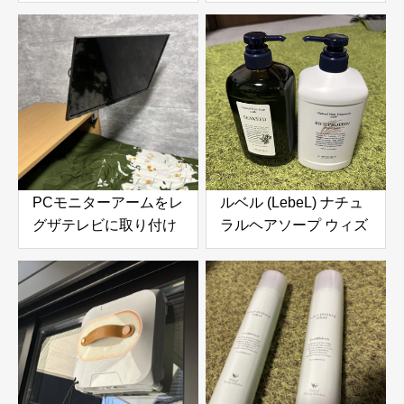
う。準備中に検討した
も挑戦中のまとめ。招
商品と今の意気込み
待される条件やレビュ
ー数・参考になったの
目安
PCモニターアームをレ
ルベル (LebeL) ナチュ
グザテレビに取り付け
ラルヘアソープ ウィズ
てみたら快適すぎた！
SW (シーウィード
VESA変換プレートで
1000ml) & ナチュラル
実現した便利な使い方
ヘアトリートメント ウ
ィズ RP (ライスプロテ
イン 980g) の口コミ・
評判を徹底レビュー｜
使用感やおすすめな人