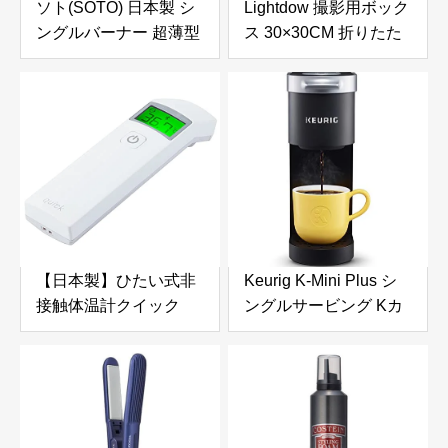
ソト(SOTO) 日本製 シ
Lightdow 撮影用ボック
ングルバーナー 超薄型
ス 30×30CM 折りたた
(厚さ2.5cm) 収納ケー
み 撮影ブース 6色背景
ス付 ソロ キャンプ ツ
紙付き 小型 撮影ボック
ーリング Gストーブ
ス 写真スタジオ 撮影キ
ST-320
ット 120LEDライト 3
色温度調光可能 (CRI ≥
95) 収納便利 物撮りボ
ックス
【日本製】ひたい式非
Keurig K-Mini Plus シ
接触体温計クイック
ングルサービング Kカ
（quick）
ップ コーヒーメーカー
(ブラック）