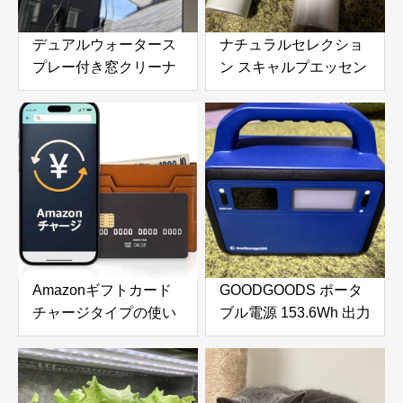
を解説
デュアルウォータース
ナチュラルセレクショ
プレー付き窓クリーナ
ン スキャルプエッセン
ーロボット 6000Pa吸
ススプレー 180g 頭皮
引力搭載｜高層ビルの
＆ボディ用美容液を徹
窓やガラスドアを自動
底レビュー｜炭酸泡で
で掃除できる窓掃除ロ
手軽に頭皮と肌をリフ
ボットを徹底レビュー
レッシュ
Amazonギフトカード
GOODGOODS ポータ
チャージタイプの使い
ブル電源 153.6Wh 出力
方とメリットを徹底解
200Wをふるさと納税
説｜お得な活用方法と
で手に入れる！防災・
注意点
アウトドアに最適な小
型ポータブル電源を徹