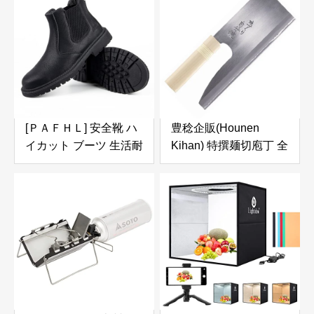
撥水 City Sacoche
[ＰＡＦＨＬ] 安全靴 ハ
豊稔企販(Hounen
イカット ブーツ 生活耐
Kihan) 特撰麺切庖丁 全
水 作業靴 鋼先芯 メン
鋼 240mm A-1052
ズ レディース つま先保
護 セーフティーブーツ
あんぜん靴 ワークブー
ツ 耐熱 耐滑 耐油 通気
滑り止 男女兼用
(631,black,29)