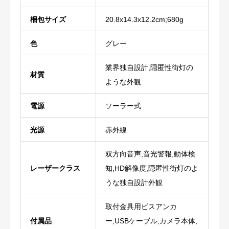
梱包サイズ
‎20.8x14.3x12.2cm;680g
色
‎グレー
‎業界独自設計,隠匿性街灯の
材質
ような外観
電源
‎ソーラー式
光源
‎赤外線
‎双方向音声,音光警報,動体検
レーザークラス
知,HD解像度,隠匿性街灯のよ
うな独自設計外観
‎取付金具用ビスアンカ
付属品
ー,USBケーブル,カメラ本体,