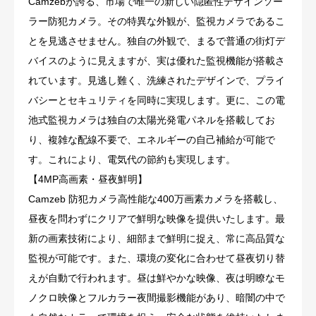
Camzebが誇る、市場で唯一の新しい隠匿性デザインソー
ラー防犯カメラ。その特異な外観が、監視カメラであるこ
とを見逃させません。独自の外観で、まるで普通の街灯デ
バイスのように見えますが、実は優れた監視機能が搭載さ
れています。見逃し難く、洗練されたデザインで、プライ
バシーとセキュリティを同時に実現します。更に、この電
池式監視カメラは独自の太陽光発電パネルを搭載してお
り、複雑な配線不要で、エネルギーの自己補給が可能で
す。これにより、電気代の節約も実現します。
【4MP高画素・昼夜鮮明】
Camzeb 防犯カメラ高性能な400万画素カメラを搭載し、
昼夜を問わずにクリアで鮮明な映像を提供いたします。最
新の画素技術により、細部まで鮮明に捉え、常に高品質な
監視が可能です。また、環境の変化に合わせて昼夜切り替
えが自動で行われます。昼は鮮やかな映像、夜は明瞭なモ
ノクロ映像とフルカラー夜間撮影機能があり、暗闇の中で