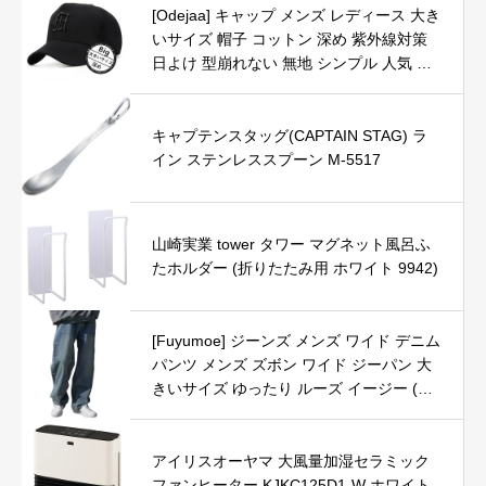
[Odejaa] キャップ メンズ レディース 大き
いサイズ 帽子 コットン 深め 紫外線対策
日よけ 型崩れない 無地 シンプル 人気 お
しゃれ かっこいい 野球帽 登山・釣り・ア
ウトドアなどに 調整可能 男女兼用 (XL-XL
L, 黒-黒)
キャプテンスタッグ(CAPTAIN STAG) ラ
イン ステンレススプーン M-5517
山崎実業 tower タワー マグネット風呂ふ
たホルダー (折りたたみ用 ホワイト 9942)
[Fuyumoe] ジーンズ メンズ ワイド デニム
パンツ メンズ ズボン ワイド ジーパン 大
きいサイズ ゆったり ルーズ イージー (ヴ
ィンテージ ブルー 2XL)
アイリスオーヤマ 大風量加湿セラミック
ファンヒーター KJKC125D1-W ホワイト