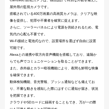
Camzebの防犯カメラは、独自設計で特別な外観を備えた
屋外用の監視カメラです。
搭載されている400万画素の高画質カメラは、クリアな映
像を提供し、犯罪や不審者を確実に捉えます。
さらに、ソーラーパネルにより電源を供給されるため、電
気代の心配も不要です。
Wi-Fi接続と電池式なので、設置場所を選ばず自由に設置
可能です。
Alexaとの連携や双方向音声機能を搭載しており、遠隔か
らでも声でコミュニケーションを取ることができます。
また、赤外線とカラー暗視機能により、夜間も鮮明な映像
を確保できます。
動体検知機能、音光警報、プッシュ通知なども備えてお
り、不審な動きを感知した際にはすぐに通知が届き、状況
を把握できます。
クラウドやSDカードに録画することもでき、万が一の際