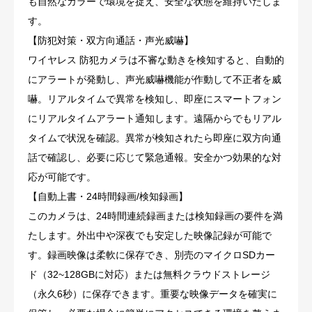
も自然なカラーで環境を捉え、安全な状態を維持いたしま
す。
【防犯対策・双方向通話・声光威嚇】
ワイヤレス 防犯カメラは不審な動きを検知すると、自動的
にアラートが発動し、声光威嚇機能が作動して不正者を威
嚇。リアルタイムで異常を検知し、即座にスマートフォン
にリアルタイムアラート通知します。遠隔からでもリアル
タイムで状況を確認。異常が検知されたら即座に双方向通
話で確認し、必要に応じて緊急通報。安全かつ効果的な対
応が可能です。
【自動上書・24時間録画/検知録画】
このカメラは、24時間連続録画または検知録画の要件を満
たします。外出中や深夜でも安定した映像記録が可能で
す。録画映像は柔軟に保存でき、別売のマイクロSDカー
ド（32~128GBに対応）または無料クラウドストレージ
（永久6秒）に保存できます。重要な映像データを確実に