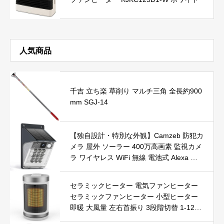
人気商品
千吉 立ち楽 草削り マルチ三角 全長約900
mm SGJ-14
【独自設計・特別な外観】Camzeb 防犯カ
メラ 屋外 ソーラー 400万高画素 監視カメ
ラ ワイヤレス WiFi 無線 電池式 Alexa 赤
外線/カラー暗視 双方向音声 音光警報 プ
ッシュ通知 動体検知 クラウド/SDカード
セラミックヒーター 電気ファンヒーター
録画 IP66防水 遠隔操作
セラミックファンヒーター 小型ヒーター
即暖 大風量 左右首振り 3段階切替 1-12時
間タイマー設定可能 リモコン付 電気ヒー