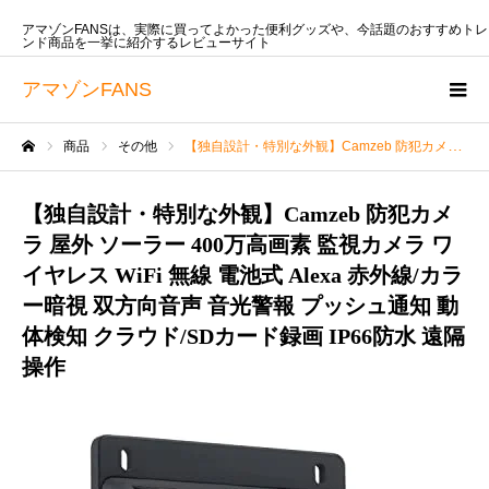
アマゾンFANSは、実際に買ってよかった便利グッズや、今話題のおすすめトレ
ンド商品を一挙に紹介するレビューサイト
アマゾンFANS
商品
その他
【独自設計・特別な外観】Camzeb 防犯カメラ 屋外 ソーラー 400万高画素 監視カメラ ワイヤレス WiFi 無線 電池式 Alexa 赤外線/カラー暗視 双方向音声 音光警報 プッシュ通知 動体検知 クラウド/SDカード録画 IP66防水 遠隔操作
ホーム
【独自設計・特別な外観】Camzeb 防犯カメ
ラ 屋外 ソーラー 400万高画素 監視カメラ ワ
イヤレス WiFi 無線 電池式 Alexa 赤外線/カラ
ー暗視 双方向音声 音光警報 プッシュ通知 動
体検知 クラウド/SDカード録画 IP66防水 遠隔
操作