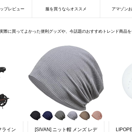
ップレビュー
服を買うならオススメ
アマゾン
は、実際に買ってよかった便利グッズや、今話題のおすすめトレンド商品
フライン
[SIVAN] ニット帽 メンズ レデ
LIPO