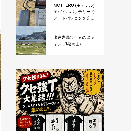
底レビュー｜炭酸泡で
MOTTERU (モッテル)
手軽に頭皮と肌をリフ
モバイルバッテリーで
レッシュ
ノートパソコンを充電
( Lenovo Yoga C740 )
瀬戸内温泉たまの湯キ
ャンプ場(岡山)