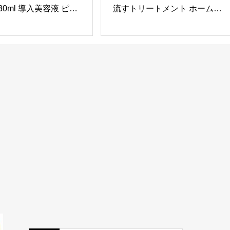
 30ml 導入美容液 ピー
流すトリートメント ホームケ
角質ケア 毛穴ケア ハ
ア 集中補修 ダメージケア 保
 敏感肌 リポソーム ナ
湿 ヘアケア サロン専売
ンアミド サリチル酸