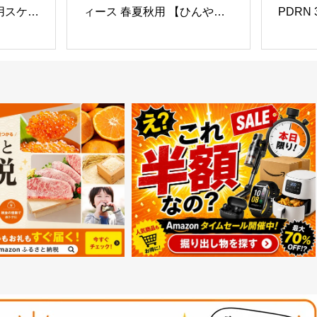
用スケー
ィース 春夏秋用 【ひんやり
PDRN
み2輪
冷肌触感・軽くてさわやかな
リング 
通勤必須
素材・締め付け感ゼロ】 【通
リ ツヤ
イン 軽
気・速乾性・吸湿性】 ニット
イアシ
タイル
帽子 抗菌防臭 肌に優しい 小
 立ち乗
顔効果 薄手 大きい 男女兼用
 誕生日
(冷感メッシュ素材, グレー)
,シート