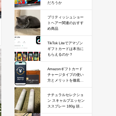
だろうか
ブリティッシュショー
トヘアー関連のおすす
め商品
TikTok Liteでアマゾン
ギフトカードは本当に
もらえるのか？
Amazonギフトカード
チャージタイプの使い
方とメリットを徹底解
説｜お得な活用方法と
注意点
ナチュラルセレクショ
ン スキャルプエッセン
ススプレー 180g 頭皮
＆ボディ用美容液を徹