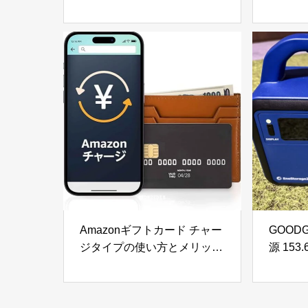
ィード 1000ml) & ナチュラル
6000
ヘアトリートメント ウィズ
ルの窓
RP (ライスプロテイン 980g)
掃除で
の口コミ・評判を徹底レビュ
徹底レ
ー｜使用感やおすすめな人を
解説
Amazonギフトカード チャー
GOOD
ジタイプの使い方とメリット
源 153
を徹底解説｜お得な活用方法
さと納
と注意点
災・ア
ポータ