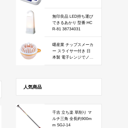
無線 Windows/Mac用
技適認証取得（クリス
タルアイス軸、ピン
無印良品 LED持ち運び
ク）
できるあかり 型番:HC
R-81 38734031
曙産業 チップスメーカ
ー スライサー付き 日
本製 電子レンジでノン
フライのヘルシーチッ
プスが作れる 専用スラ
イサーとホルダー付き
で簡単・安全 チンして
人気商品
チップス RE-165 ホワ
イト/イエロー/クリア
商品サイズ(約):w150d
120xh120mm 商品重
千吉 立ち楽 草削り マ
量(約):170g
ルチ三角 全長約900m
m SGJ-14