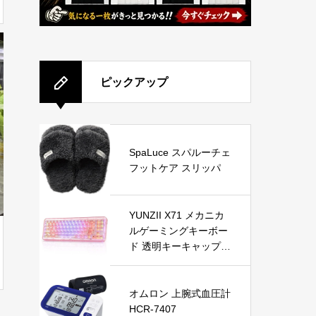
ピックアップ
SpaLuce スパルーチェ
フットケア スリッパ
YUNZII X71 メカニカ
ルゲーミングキーボー
ド 透明キーキャップ 7
1キー 68%配列 ワイヤ
レス ホットスワップ対
応 BT5.0/2.4G/USB-C
オムロン 上腕式血圧計
ガスケット搭載 RGB
HCR-7407