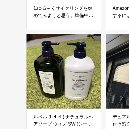
1.ゆる～くサイクリングを始
Amaz
めてみようと思う。準備中に
するに
検討した商品と今の意気込み
とめ。
ュー数
ルベル (LebeL) ナチュラルヘ
デュア
アソープ ウィズ SW (シーウ
付き窓