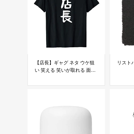
【店長】ギャグ ネタ ウケ狙
リスト
い 笑える 笑いが取れる 面白
い 文字 おもしろ Tシャツ