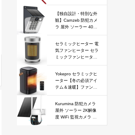
【独自設計・特別な外
観】Camzeb 防犯カメ
ラ 屋外 ソーラー 400
万高画素 監視カメラ
ワイヤレス WiFi 無線
セラミックヒーター 電
電池式 Alexa 赤外線/カ
気ファンヒーター セラ
ラー暗視 双方向音声
ミックファンヒーター
音光警報 プッシュ通知
小型ヒーター 即暖 大
動体検知 クラウド/SD
風量 左右首振り 3段階
カード録画 IP66防水
Yokepro セラミックヒ
切替 1-12時間タイマー
遠隔操作
ーター【冬の必須アイ
設定可能 リモコン付
テム＆速暖】ファンヒ
電気ヒーター 転倒自動
ーター 小型 ヒーター
オフ 過熱保護 省エネ
自動首振り 温度調整 L
節電 PSE認証済 暖房
Kurumina 防犯カメラ
ED表示 低騒音【空気
器具
屋外 ソーラー 2K解像
浄化】ファンヒーター
度 WiFi 監視カメラ ワ
電気 ECO知能恒温 省
イヤレス 動体検知 音
エネ 暖房器具 転倒オ
声アラー ネットワーク
フ 過熱保護【タイマー