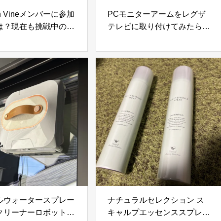
on Vineメンバーに参加
PCモニターアームをレグザ
は？現在も挑戦中のま
テレビに取り付けてみたら快
招待される条件やレビ
適すぎた！VESA変換プレー
・参考になったの目安
トで実現した便利な使い方
ルウォータースプレー
ナチュラルセレクション ス
クリーナーロボット
キャルプエッセンススプレー