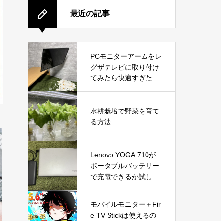
最近の記事
PCモニターアームをレ
グザテレビに取り付け
てみたら快適すぎた！
VESA変換プレートで
実現した便利な使い方
水耕栽培で野菜を育て
る方法
Lenovo YOGA 710が
ポータブルバッテリー
で充電できるか試して
みた
モバイルモニター＋Fir
e TV Stickは使えるの