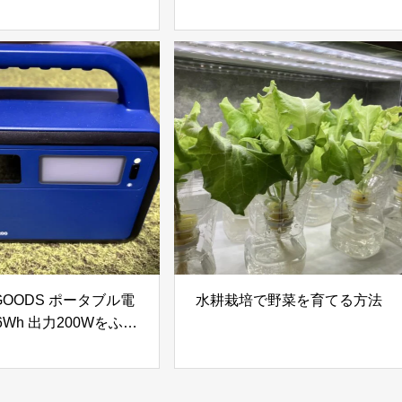
Pa吸引力搭載｜高層ビ
180g 頭皮＆ボディ用美容液
やガラスドアを自動で
を徹底レビュー｜炭酸泡で手
きる窓掃除ロボットを
軽に頭皮と肌をリフレッシュ
ビュー
GOODS ポータブル電
水耕栽培で野菜を育てる方法
.6Wh 出力200Wをふる
税で手に入れる！防
ウトドアに最適な小型
ブル電源を徹底レビュ