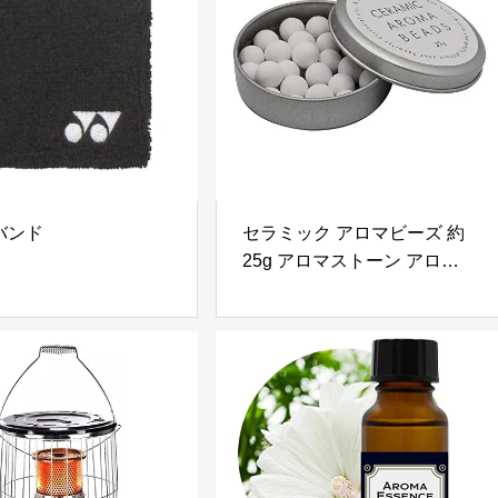
バンド
セラミック アロマビーズ 約
25g アロマストーン アロマデ
ィフューザー