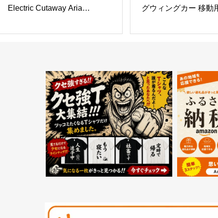
Electric Cutaway Aria
グウィングカー 移動
Dreadnought エレクトリック
トボード 1秒折りたた
アコースティックギター
自転車 キャンパス＆
踏み板付きシートデザ
量で実用的 フリース
技用プロキック プロ
り式二輪車, 男性 女性
プレゼント (ブラック
付き折りたたみ式)