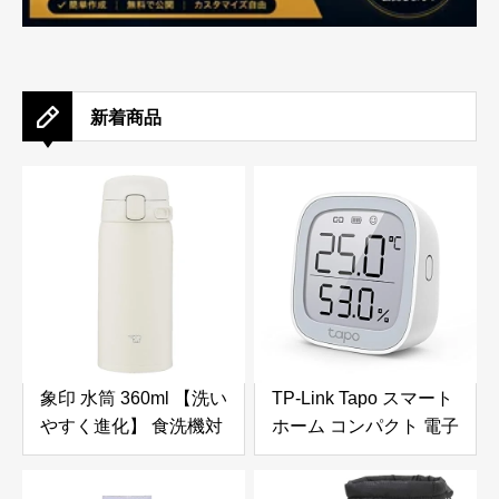
新着商品
象印 水筒 360ml 【洗い
TP-Link Tapo スマート
やすく進化】 食洗機対
ホーム コンパクト 電子
応 シームレスせん 洗う
ペーパー 大型画面 温湿
点数2点のみ 軽量&コン
度計 温度計 湿度計 ス