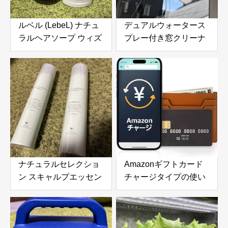
ルベル (LebeL) ナチュ
デュアルウォータース
ラルヘアソープ ウィズ
プレー付き窓クリーナ
SW (シーウィード
ーロボット 6000Pa吸
1000ml) & ナチュラル
引力搭載｜高層ビルの
ヘアトリートメント ウ
窓やガラスドアを自動
ィズ RP (ライスプロテ
で掃除できる窓掃除ロ
イン 980g) の口コミ・
ボットを徹底レビュー
評判を徹底レビュー｜
使用感やおすすめな人
を解説
ナチュラルセレクショ
Amazonギフトカード
ン スキャルプエッセン
チャージタイプの使い
ススプレー 180g 頭皮
方とメリットを徹底解
＆ボディ用美容液を徹
説｜お得な活用方法と
底レビュー｜炭酸泡で
注意点
手軽に頭皮と肌をリフ