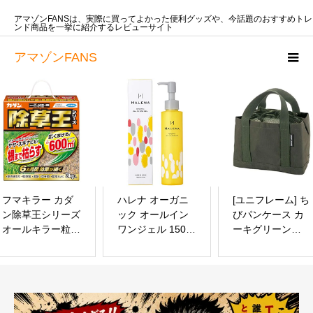
アマゾンFANSは、実際に買ってよかった便利グッズや、今話題のおすすめトレ
ンド商品を一挙に紹介するレビューサイト
アマゾンFANS
フマキラー カダ
ハレナ オーガニ
[ユニフレーム] ち
ン除草王シリーズ
ック オールイン
びパンケース カ
オールキラー粒剤
ワンジェル 150ml
ーキグリーン
3kg 除草剤 まく
ヒト型 セラミド
661345
だけ 根まで枯ら
浸透型 ヒアルロ
して６カ月生やさ
ン酸 敏感肌 メン
ない 家周り・駐
ズ 使用可 男女兼
車場などに
用 オールインワ