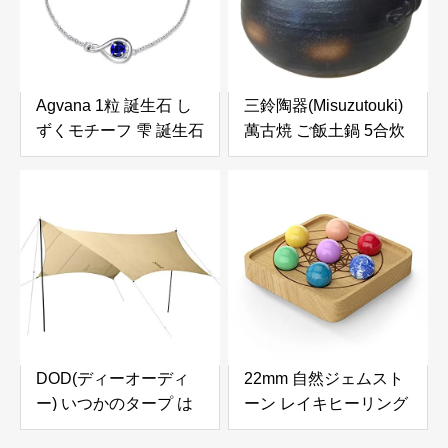
CWK553B-BG
Agvana 1粒 誕生石 し
三鈴陶器(Misuzutouki)
ずくモチーフ 雫 誕生石
萬古焼 ご飯土鍋 5合炊
ブレスレット レディー
き 伊賀風 M4807
ス バングル シルバー
925 純銀製 ジュエリー
腕輪 プレゼント 母の日
誕生日 記念日 ラッピン
グ済み アジャスター 人
気 ファッション アクセ
サリー レディース (9月
サファイア)
DOD(ディーオーディ
22mm 自然ジェムスト
ー) いつかのタープ は
ーン レイキヒーリング
じめてでも扱いやすい
クリスタル 7チャクラ