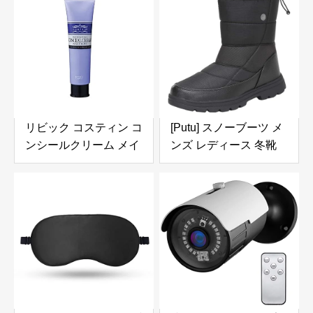
パクト 保冷・保温 ワン
イス 高精度 温度 湿度
タッチマグ コクーンホ
アラーム Tapoスマート
ワイト SU-BA36-WM
ハブ必須Sub-1GHz ス
マート温湿度計 Tapo
T315
リビック コスティン コ
[Putu] スノーブーツ メ
ンシールクリーム メイ
ンズ レディース 冬靴
クブルー 150g
防寒 冬用 ブーツ 雪用
長靴 撥水 スノーシュー
ズ 裏起毛 24.0cm