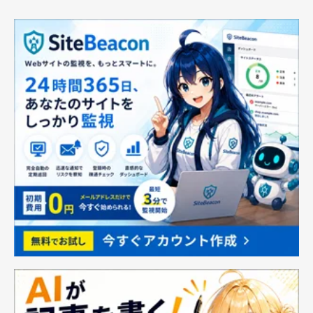
ベーシックな ヘキサタ
ス ストーンズセット 家
ープ waterproof タン
の装飾のため 3〜5労働
Medium オールインワ
日以内配達
ン 延長テープ 標準付属
UV加工済 TT5-631-TN