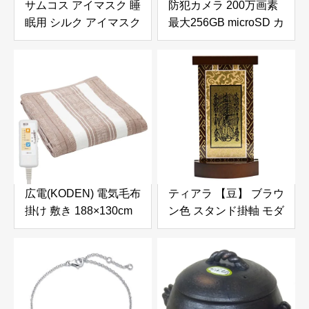
サムコス アイマスク 睡
防犯カメラ 200万画素
眠用 シルク アイマスク
最大256GB microSD カ
目隠し 柔らか サテンの
ード対応 SDカード録
目隠し 四季 肌にやさし
画 屋内屋外対応 有線
い 遮光 安眠 圧迫感な
駐車場 玄関口防犯 監視
し 洗濯可能 男女兼用
カメラ AV出力対応 動
長さ調節可能 旅行 便利
体検知 強力赤外線LED
(黒色)
暗視撮影 24時間常時録
画 自動上書き 外部電源
簡単設置 リモコン操作
防水防塵仕様 日本語取
広電(KODEN) 電気毛布
ティアラ 【豆】 ブラウ
扱説明書付き（128GB
掛け 敷き 188×130cm
ン色 スタンド掛軸 モダ
SDカード内蔵）
ブラウン 洗える 抗菌防
ン掛軸台 高さ17cm 本
臭 おやすみおはようタ
尊 日蓮宗
イマー 室温センサー
12hOFF スライド温度
調節 ダニ退治