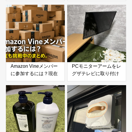
う。コンビニまで走っ
う。準備中に検討した
てみて気づいたこと
商品と今の意気込み
Amazon Vineメンバー
PCモニターアームをレ
に参加するには？現在
グザテレビに取り付け
も挑戦中のまとめ。招
てみたら快適すぎた！
待される条件やレビュ
VESA変換プレートで
ー数・参考になったの
実現した便利な使い方
目安