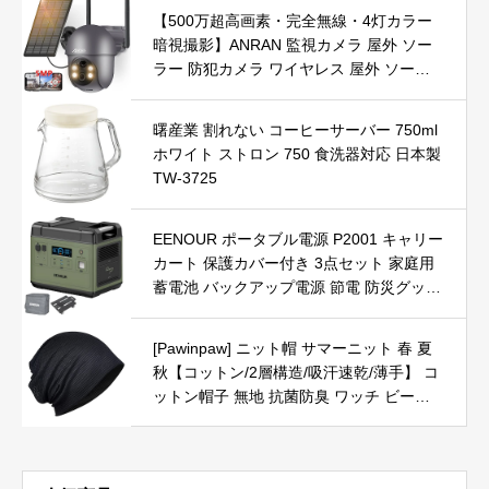
【500万超高画素・完全無線・4灯カラー
暗視撮影】ANRAN 監視カメラ 屋外 ソー
ラー 防犯カメラ ワイヤレス 屋外 ソーラ
ー 5MP超高画素 電源不要 完全無線5dBiWi
Fi強化 360°広角撮影 4灯夜間カラー撮影 A
曙産業 割れない コーヒーサーバー 750ml
lexa対応 赤外線暗視 PIR人体検知 声光警
ホワイト ストロン 750 食洗器対応 日本製
報 双方向通話 家族共有 H.265+動画圧縮
TW-3725
技術 SDカード/クラウド録画保存 IP65防
水防塵（2.4Gwifi対応）
EENOUR ポータブル電源 P2001 キャリー
カート 保護カバー付き 3点セット 家庭用
蓄電池 バックアップ電源 節電 防災グッズ
最速充電1.5時間 大容量 2000Wh/625600
mAh AC2000W(瞬間最大4000W)/DC/XT6
[Pawinpaw] ニット帽 サマーニット 春 夏
0/USB出力 Type-C PD100W 16台機器同
秋【コットン/2層構造/吸汗速乾/薄手】 コ
時充電可能 リン酸鉄リチウム電池採用 無
ットン帽子 無地 抗菌防臭 ワッチ ビーニ
停電電源装置(UPS)搭載 MPPT制御方式
ー ニットキャップ ケア 医療用帽子 スト
レッチ 通気性 柔らかい 男女兼用 (1.メッ
シュ：黒)