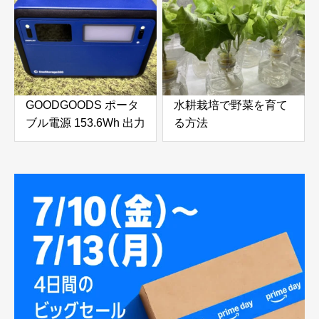
レッシュ
GOODGOODS ポータ
水耕栽培で野菜を育て
ブル電源 153.6Wh 出力
る方法
200Wをふるさと納税
で手に入れる！防災・
アウトドアに最適な小
型ポータブル電源を徹
底レビュー