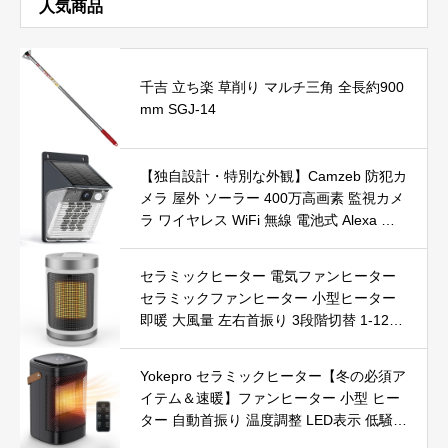
人気商品
千吉 立ち楽 草削り マルチ三角 全長約900
mm SGJ-14
【独自設計・特別な外観】Camzeb 防犯カ
メラ 屋外 ソーラー 400万高画素 監視カメ
ラ ワイヤレス WiFi 無線 電池式 Alexa 赤
外線/カラー暗視 双方向音声 音光警報 プ
ッシュ通知 動体検知 クラウド/SDカード
セラミックヒーター 電気ファンヒーター
録画 IP66防水 遠隔操作
セラミックファンヒーター 小型ヒーター
即暖 大風量 左右首振り 3段階切替 1-12時
間タイマー設定可能 リモコン付 電気ヒー
ター 転倒自動オフ 過熱保護 省エネ 節電 P
Yokepro セラミックヒーター【冬の必須ア
SE認証済 暖房器具
イテム＆速暖】ファンヒーター 小型 ヒー
ター 自動首振り 温度調整 LED表示 低騒音
【空気浄化】ファンヒーター電気 ECO知