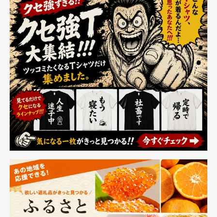
ン スキンケア 化
粧水 乳液 美容液