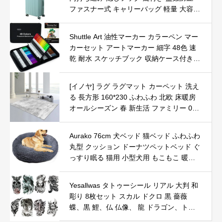
ファスナー式 キャリーバッグ 軽量 大容量
収納便利 耐衝撃 静音 ダブルキャスター 3
60度回転 海外旅行 ビジネス 出張 グリー
Shuttle Art 油性マーカー カラーペン マー
ン Lサイズ 60L
カーセット アートマーカー 細字 48色 速
乾 耐水 スケッチブック 収納ケース付き
子供用 塗り絵 マークチェック 名前書き
コミック 絵描き 落書き ポスター書き 手
[イノヤ] ラグ ラグマット カーペット 洗え
帳用 ノート用 プレゼント
る 長方形 160*230 ふわふわ 北欧 床暖房
オールシーズン 春 新生活 ファミリー 0YI
子供 おしゃれ ラグ 洗える ラグマット シ
ャギーラグ カーペット 床暖房 マイクロフ
Aurako 76cm 犬ベッド 猫ベッド ふわふわ
ァイバー 3畳 ふわふわ
丸型 クッション ドーナツペットベッド ぐ
っすり眠る 猫用 小型犬用 もこもこ 暖か
い 滑り止め 防寒 寒さ対策 洗濯可能 子犬
猫用 サイズ選択可 ダークグレー
Yesallwas タトゥーシール リアル 大判 和
彫り 8枚セット スカル ドクロ 黒 薔薇
蝶、黒 鯉、仏 仏像、 龍 ドラゴン、トラ
イバル 狼（オオカミ）、般若 お面 、死神