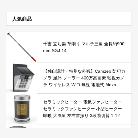
タトゥーステッカー ボディーシール メン
ズ 入れ墨 シール 刺青シール 防水 15X21C
M tattoo sticker (A.8枚セット)
人気商品
千吉 立ち楽 草削り マルチ三角 全長約900
mm SGJ-14
【独自設計・特別な外観】Camzeb 防犯カ
メラ 屋外 ソーラー 400万高画素 監視カメ
ラ ワイヤレス WiFi 無線 電池式 Alexa 赤
外線/カラー暗視 双方向音声 音光警報 プ
ッシュ通知 動体検知 クラウド/SDカード
セラミックヒーター 電気ファンヒーター
録画 IP66防水 遠隔操作
セラミックファンヒーター 小型ヒーター
即暖 大風量 左右首振り 3段階切替 1-12時
間タイマー設定可能 リモコン付 電気ヒー
ター 転倒自動オフ 過熱保護 省エネ 節電 P
Yokepro セラミックヒーター【冬の必須ア
SE認証済 暖房器具