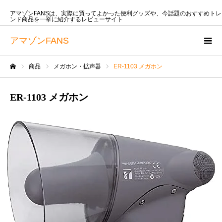
アマゾンFANSは、実際に買ってよかった便利グッズや、今話題のおすすめトレ
ンド商品を一挙に紹介するレビューサイト
アマゾンFANS
商品
メガホン・拡声器
ER-1103 メガホン
ホーム
ER-1103 メガホン