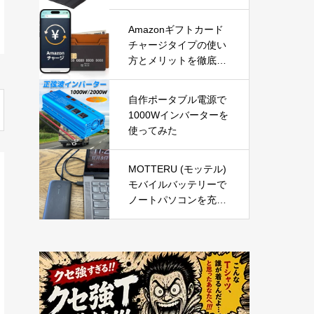
Amazonギフトカード
チャージタイプの使い
方とメリットを徹底解
説｜お得な活用方法と
注意点
自作ポータブル電源で
1000Wインバーターを
使ってみた
MOTTERU (モッテル)
モバイルバッテリーで
ノートパソコンを充電
( Lenovo Yoga C740 )