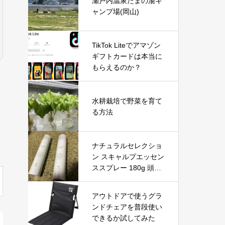
瀬戸内温泉たまの湯キ
ャンプ場(岡山)
TikTok Liteでアマゾン
ギフトカードは本当に
もらえるのか？
水耕栽培で野菜を育て
る方法
ナチュラルセレクショ
ン スキャルプエッセン
ススプレー 180g 頭皮
＆ボディ用美容液を徹
底レビュー｜炭酸泡で
アウトドアで使うグラ
手軽に頭皮と肌をリフ
ンドチェアを普段使い
レッシュ
できるか試してみた