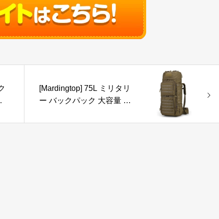
ク
[Mardingtop] 75L ミリタリ
も
ー バックパック 大容量 登
ー
山 リュック タクティカル
定
バッグ MOLLE 軍用 リュ
ックサック キャンプ トレ
ッキング 旅行 防災 レイン
カバー付き