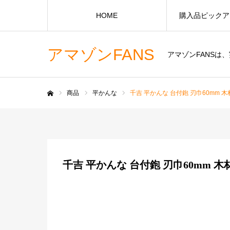
HOME
購入品ピックア
アマゾンFANS
アマゾンFANS
商品
平かんな
千吉 平かんな 台付鉋 刃巾60mm 木材
ホーム
千吉 平かんな 台付鉋 刃巾60mm 木材削