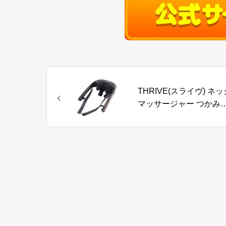
THRIVE(スライヴ) ネッ
マッサージャー つかみ
み (充電・交流両用、ヒ
ター機能搭載) 「通販限
モデル」 ブラウン MD-
447BR