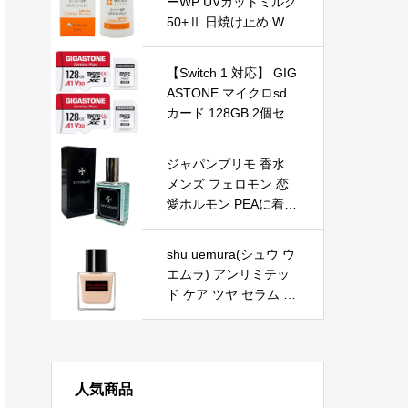
ーWP UVカットミルク
50+Ⅱ 日焼け止め WO
VE style(WOVE style S
uper UV Cut Milk II UV
【Switch 1 対応】 GIG
protection milk)
ASTONE マイクロsd
カード 128GB 2個セッ
ト Gaming Plus micro
SDXC UHS-I A1 V30 U
ジャパンプリモ 香水
3 C10 4K 100MB/s UH
メンズ フェロモン 恋
D動画 SDアダプター2
愛ホルモン PEAに着目
枚付き【5年保証】
した独自調香 新香水
デビグランス 男性用 2
shu uemura(シュウ ウ
5ml
エムラ) アンリミテッ
ド ケア ツヤ セラム フ
ァンデーション 35mL
472
人気商品