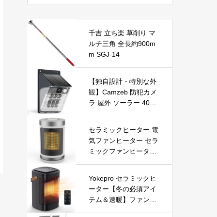
千吉 立ち楽 草削り マ
ルチ三角 全長約900m
m SGJ-14
【独自設計・特別な外
観】Camzeb 防犯カメ
ラ 屋外 ソーラー 400
万高画素 監視カメラ
ワイヤレス WiFi 無線
セラミックヒーター 電
電池式 Alexa 赤外線/カ
気ファンヒーター セラ
ラー暗視 双方向音声
ミックファンヒーター
音光警報 プッシュ通知
小型ヒーター 即暖 大
動体検知 クラウド/SD
風量 左右首振り 3段階
カード録画 IP66防水
Yokepro セラミックヒ
切替 1-12時間タイマー
遠隔操作
ーター【冬の必須アイ
設定可能 リモコン付
テム＆速暖】ファンヒ
電気ヒーター 転倒自動
ーター 小型 ヒーター
オフ 過熱保護 省エネ