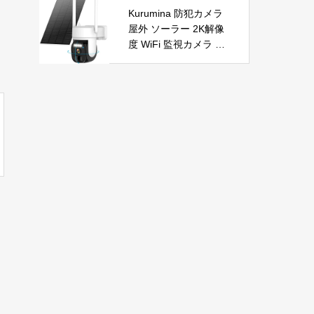
自動首振り 温度調整 L
節電 PSE認証済 暖房
Kurumina 防犯カメラ
ED表示 低騒音【空気
器具
屋外 ソーラー 2K解像
浄化】ファンヒーター
度 WiFi 監視カメラ ワ
電気 ECO知能恒温 省
イヤレス 動体検知 音
エネ 暖房器具 転倒オ
声アラー ネットワーク
フ 過熱保護【タイマー
カメラ IP65防水 320°
機能】【リモコン付
広角撮影 ios android
き】 持ち運び便利 電
対応 屋内外使用可能
気ヒーター 脱衣所 足
警告タイプ：モーショ
元 トイレ オフィス キ
ンのみ
ッチン リビング 寝室
書斎 日本語説明書付
ブラック