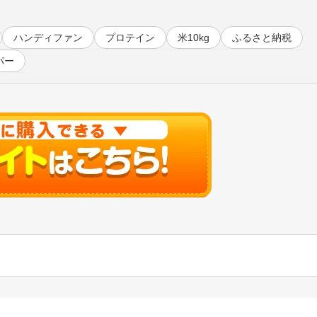
ハンディファン
プロテイン
米10kg
ふるさと納税
パー