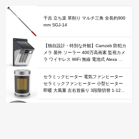
千吉 立ち楽 草削り マルチ三角 全長約900
mm SGJ-14
【独自設計・特別な外観】Camzeb 防犯カ
メラ 屋外 ソーラー 400万高画素 監視カメ
ラ ワイヤレス WiFi 無線 電池式 Alexa 赤
外線/カラー暗視 双方向音声 音光警報 プ
ッシュ通知 動体検知 クラウド/SDカード
セラミックヒーター 電気ファンヒーター
録画 IP66防水 遠隔操作
セラミックファンヒーター 小型ヒーター
即暖 大風量 左右首振り 3段階切替 1-12時
間タイマー設定可能 リモコン付 電気ヒー
ター 転倒自動オフ 過熱保護 省エネ 節電 P
Yokepro セラミックヒーター【冬の必須ア
SE認証済 暖房器具
イテム＆速暖】ファンヒーター 小型 ヒー
ター 自動首振り 温度調整 LED表示 低騒音
【空気浄化】ファンヒーター電気 ECO知
能恒温 省エネ 暖房器具 転倒オフ 過熱保
Kurumina 防犯カメラ 屋外 ソーラー 2K解