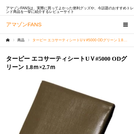
アマゾンFANSは、実際に買ってよかった便利グッズや、今話題のおすすめトレ
ンド商品を一挙に紹介するレビューサイト
アマゾンFANS
商品
ターピー エコサーティシートUＶ#5000 ODグリーン 1.8ｍ×2.7ｍ
ホーム
ターピー エコサーティシートUＶ#5000 ODグ
リーン 1.8ｍ×2.7ｍ