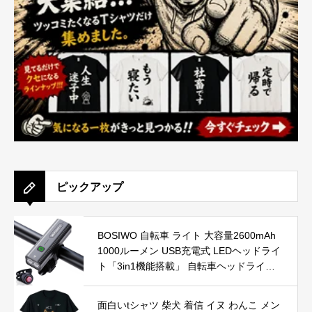
ピックアップ
BOSIWO 自転車 ライト 大容量2600mAh
1000ルーメン USB充電式 LEDヘッドライ
ト「3in1機能搭載」 自転車ヘッドライト
テールライト付き ３つ調光モード 高輝度I
PX5防水 防振 アルミ合金製 PSE認証済 懐
面白いtシャツ 柴犬 着信 イヌ わんこ メン