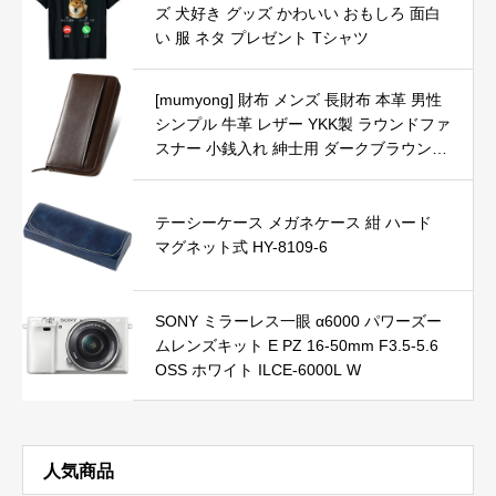
中電灯兼用 停電対応 地震対策 登山 夜釣
ズ 犬好き グッズ かわいい おもしろ 面白
り 日本語説明書付き
い 服 ネタ プレゼント Tシャツ
[mumyong] 財布 メンズ 長財布 本革 男性
シンプル 牛革 レザー YKK製 ラウンドファ
スナー 小銭入れ 紳士用 ダークブラウン
濃茶
テーシーケース メガネケース 紺 ハード
マグネット式 HY-8109-6
SONY ミラーレス一眼 α6000 パワーズー
ムレンズキット E PZ 16-50mm F3.5-5.6
OSS ホワイト ILCE-6000L W
人気商品