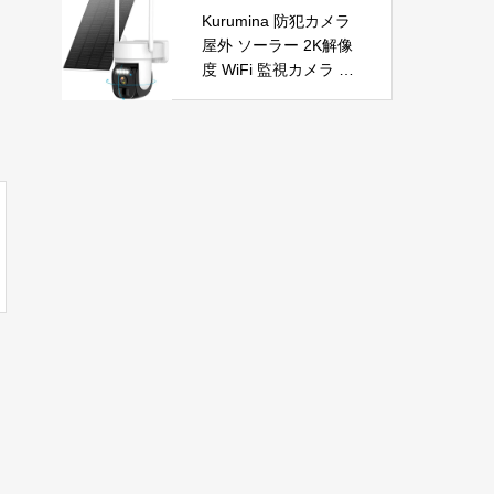
自動首振り 温度調整 L
節電 PSE認証済 暖房
Kurumina 防犯カメラ
ED表示 低騒音【空気
器具
屋外 ソーラー 2K解像
浄化】ファンヒーター
度 WiFi 監視カメラ ワ
電気 ECO知能恒温 省
イヤレス 動体検知 音
エネ 暖房器具 転倒オ
声アラー ネットワーク
フ 過熱保護【タイマー
カメラ IP65防水 320°
機能】【リモコン付
広角撮影 ios android
き】 持ち運び便利 電
対応 屋内外使用可能
気ヒーター 脱衣所 足
警告タイプ：モーショ
元 トイレ オフィス キ
ンのみ
ッチン リビング 寝室
書斎 日本語説明書付
ブラック