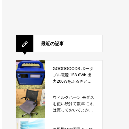
最近の記事
GOODGOODS ポータ
ブル電源 153.6Wh 出
力200Wをふるさと納
税で手に入れる！防
災・アウトドアに最適
ウィルクハーン モダス
な小型ポータブル電源
を使い続けて数年 これ
を徹底レビュー
は買っておいてよかっ
たと思えるデスクワー
クの必需品