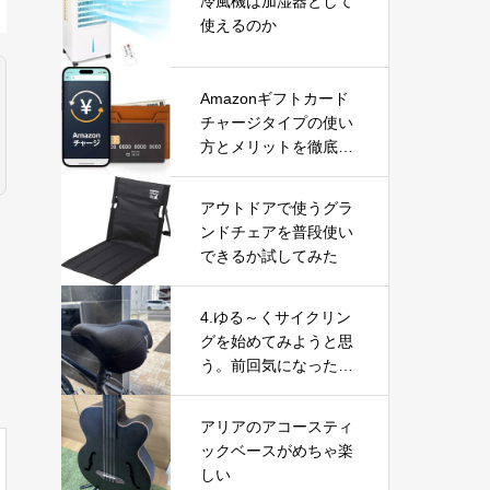
冷風機は加湿器として
使えるのか
Amazonギフトカード
チャージタイプの使い
方とメリットを徹底解
説｜お得な活用方法と
注意点
アウトドアで使うグラ
ンドチェアを普段使い
できるか試してみた
4.ゆる～くサイクリン
グを始めてみようと思
う。前回気になったこ
との改善
アリアのアコースティ
ックベースがめちゃ楽
しい