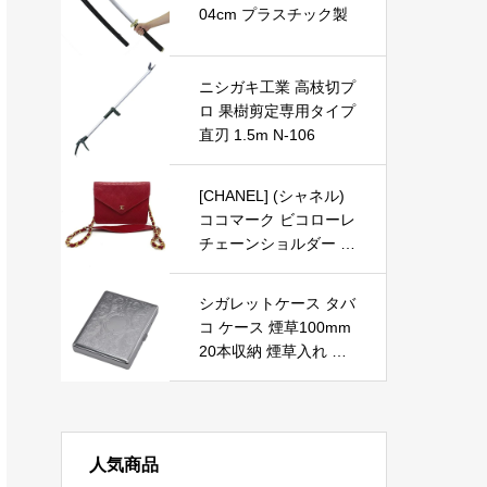
ト対応 耐荷重3.0kgま
04cm プラスチック製
で ブラック AS-LUBM-
BK
ニシガキ工業 高枝切プ
ロ 果樹剪定専用タイプ
直刃 1.5m N-106
[CHANEL] (シャネル)
ココマーク ビコローレ
チェーンショルダー シ
ョルダーバッグ ラムス
キン レディース 中古
シガレットケース タバ
コ ケース 煙草100mm
20本収納 煙草入れ ワ
ンタッチ 開閉式 男性
と女性用のクレジット
カードホルダー保護セ
キュリティウォレット
人気商品
（100mm シルバー）