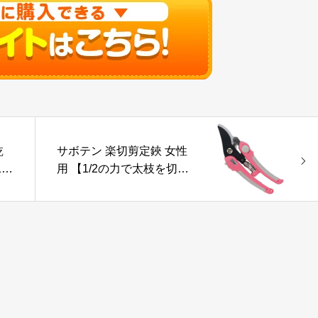
乾
サボテン 楽切剪定鋏 女性
1
用 【1/2の力で太枝を切
 カ
断】 切断能力 15mm
イ
No.1371
要
ー