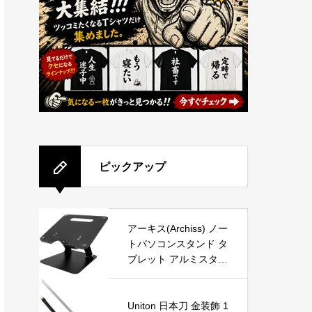
ピックアップ
アーキス(Archiss) ノー
トパソコンスタンド タ
ブレット アルミスタン
ド LIFT UP-STAND BY
ME 10〜16インチノー
トパソコン / タブレッ
Uniton 日本刀 金装飾 1