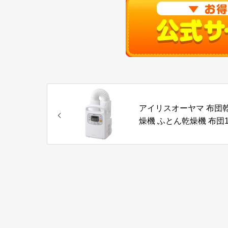
アイリスオーヤマ 布団
燥機 ふとん乾燥機 布団
組・靴1組対応 ダニ退治
ラリエ あたため予約タ
マー 温風機能 マット不
軽量 シングルノズル パ
ルホワイト FK-C3-WP