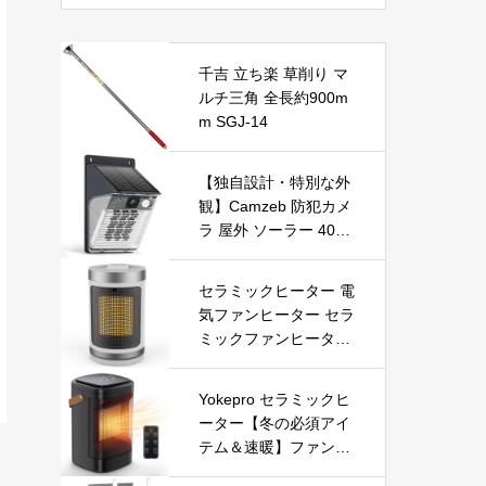
(シルバー）… B0CST
4RKNK, 100mm)
千吉 立ち楽 草削り マ
ルチ三角 全長約900m
m SGJ-14
【独自設計・特別な外
観】Camzeb 防犯カメ
ラ 屋外 ソーラー 400
万高画素 監視カメラ
ワイヤレス WiFi 無線
セラミックヒーター 電
電池式 Alexa 赤外線/カ
気ファンヒーター セラ
ラー暗視 双方向音声
ミックファンヒーター
音光警報 プッシュ通知
小型ヒーター 即暖 大
動体検知 クラウド/SD
風量 左右首振り 3段階
カード録画 IP66防水
Yokepro セラミックヒ
切替 1-12時間タイマー
遠隔操作
ーター【冬の必須アイ
設定可能 リモコン付
テム＆速暖】ファンヒ
電気ヒーター 転倒自動
ーター 小型 ヒーター
オフ 過熱保護 省エネ