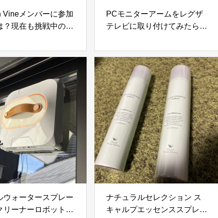
on Vineメンバーに参加
PCモニターアームをレグザ
は？現在も挑戦中のま
テレビに取り付けてみたら快
招待される条件やレビ
適すぎた！VESA変換プレー
・参考になったの目安
トで実現した便利な使い方
ルウォータースプレー
ナチュラルセレクション ス
クリーナーロボット
キャルプエッセンススプレー