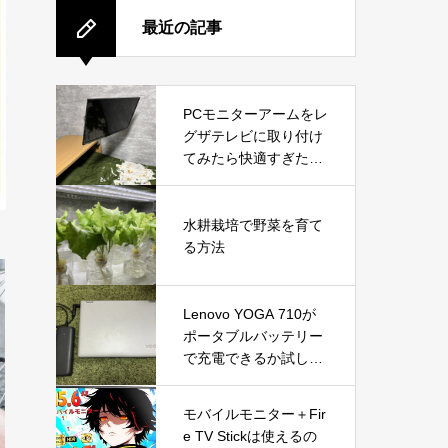
最近の記事
PCモニターアームをレ
グザテレビに取り付け
てみたら快適すぎた！
VESA変換プレートで
実現した便利な使い方
水耕栽培で野菜を育て
る方法
Lenovo YOGA 710が
ポータブルバッテリー
で充電できるか試して
みた
モバイルモニター＋Fir
e TV Stickは使えるの