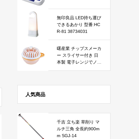
無線 Windows/Mac用
技適認証取得（クリス
タルアイス軸、ピン
無印良品 LED持ち運び
ク）
できるあかり 型番:HC
R-81 38734031
曙産業 チップスメーカ
ー スライサー付き 日
本製 電子レンジでノン
フライのヘルシーチッ
プスが作れる 専用スラ
イサーとホルダー付き
で簡単・安全 チンして
人気商品
チップス RE-165 ホワ
イト/イエロー/クリア
商品サイズ(約):w150d
120xh120mm 商品重
千吉 立ち楽 草削り マ
量(約):170g
ルチ三角 全長約900m
m SGJ-14