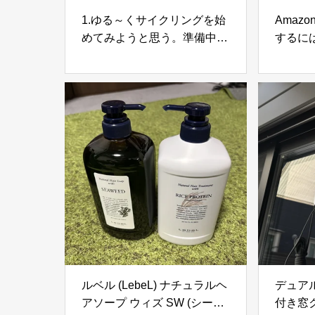
1.ゆる～くサイクリングを始
Amaz
めてみようと思う。準備中に
するに
検討した商品と今の意気込み
とめ。
ュー数
ルベル (LebeL) ナチュラルヘ
デュア
アソープ ウィズ SW (シーウ
付き窓