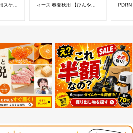
用スケー
ィース 春夏秋用 【ひんやり
PDRN
み2輪
冷肌触感・軽くてさわやかな
リング 
通勤必須
素材・締め付け感ゼロ】 【通
リ ツヤ
イン 軽
気・速乾性・吸湿性】 ニット
イアシ
タイル
帽子 抗菌防臭 肌に優しい 小
 立ち乗
顔効果 薄手 大きい 男女兼用
 誕生日
(冷感メッシュ素材, グレー)
,シート