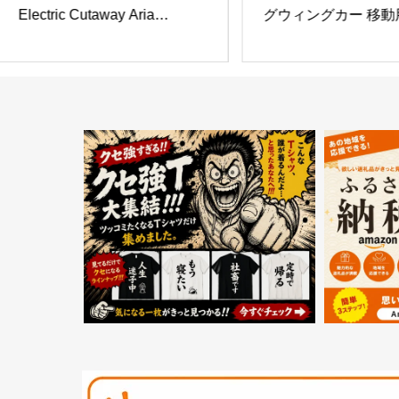
Electric Cutaway Aria
グウィングカー 移動
Dreadnought エレクトリック
トボード 1秒折りたた
アコースティックギター
自転車 キャンパス＆
踏み板付きシートデザ
量で実用的 フリース
技用プロキック プロ
り式二輪車, 男性 女性
プレゼント (ブラック
付き折りたたみ式)