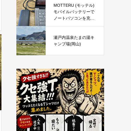
底レビュー｜炭酸泡で
MOTTERU (モッテル)
手軽に頭皮と肌をリフ
モバイルバッテリーで
レッシュ
ノートパソコンを充電
( Lenovo Yoga C740 )
瀬戸内温泉たまの湯キ
ャンプ場(岡山)