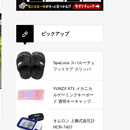
ピックアップ
SpaLuce スパルーチェ
フットケア スリッパ
YUNZII X71 メカニカ
ルゲーミングキーボー
ド 透明キーキャップ 7
1キー 68%配列 ワイヤ
レス ホットスワップ対
応 BT5.0/2.4G/USB-C
オムロン 上腕式血圧計
ガスケット搭載 RGB
HCR-7407