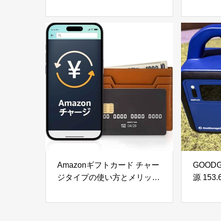
ィード 1000ml) & ナチュラル
6000
ヘアトリートメント ウィズ
ルの窓
RP (ライスプロテイン 980g)
掃除で
の口コミ・評判を徹底レビュ
徹底レ
ー｜使用感やおすすめな人を
解説
Amazonギフトカード チャー
GOOD
ジタイプの使い方とメリット
源 153
を徹底解説｜お得な活用方法
さと納
と注意点
災・ア
ポータ