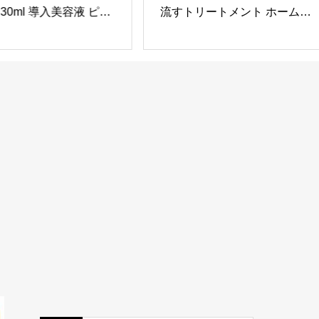
 30ml 導入美容液 ピー
流すトリートメント ホームケ
角質ケア 毛穴ケア ハ
ア 集中補修 ダメージケア 保
 敏感肌 リポソーム ナ
湿 ヘアケア サロン専売
ンアミド サリチル酸