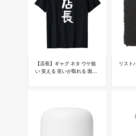
【店長】ギャグ ネタ ウケ狙
リスト
い 笑える 笑いが取れる 面白
い 文字 おもしろ Tシャツ