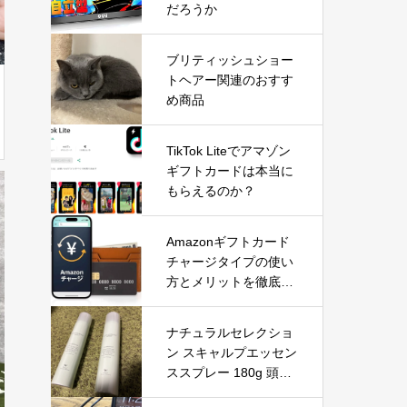
だろうか
ブリティッシュショー
トヘアー関連のおすす
め商品
TikTok Liteでアマゾン
ギフトカードは本当に
もらえるのか？
Amazonギフトカード
チャージタイプの使い
方とメリットを徹底解
説｜お得な活用方法と
注意点
ナチュラルセレクショ
ン スキャルプエッセン
ススプレー 180g 頭皮
＆ボディ用美容液を徹