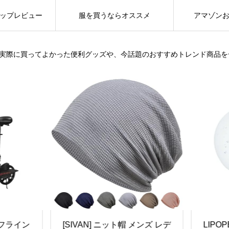
ップレビュー
服を買うならオススメ
アマゾン
は、実際に買ってよかった便利グッズや、今話題のおすすめトレンド商品
フライン
[SIVAN] ニット帽 メンズ レデ
LIPO