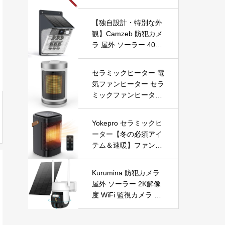
【独自設計・特別な外
観】Camzeb 防犯カメ
ラ 屋外 ソーラー 400
万高画素 監視カメラ
ワイヤレス WiFi 無線
セラミックヒーター 電
電池式 Alexa 赤外線/カ
気ファンヒーター セラ
ラー暗視 双方向音声
ミックファンヒーター
音光警報 プッシュ通知
小型ヒーター 即暖 大
動体検知 クラウド/SD
風量 左右首振り 3段階
カード録画 IP66防水
Yokepro セラミックヒ
切替 1-12時間タイマー
遠隔操作
ーター【冬の必須アイ
設定可能 リモコン付
テム＆速暖】ファンヒ
電気ヒーター 転倒自動
ーター 小型 ヒーター
オフ 過熱保護 省エネ
自動首振り 温度調整 L
節電 PSE認証済 暖房
Kurumina 防犯カメラ
ED表示 低騒音【空気
器具
屋外 ソーラー 2K解像
浄化】ファンヒーター
度 WiFi 監視カメラ ワ
電気 ECO知能恒温 省
イヤレス 動体検知 音
エネ 暖房器具 転倒オ
声アラー ネットワーク
フ 過熱保護【タイマー