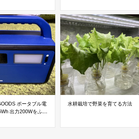
Pa吸引力搭載｜高層ビ
180g 頭皮＆ボディ用美容液
やガラスドアを自動で
を徹底レビュー｜炭酸泡で手
きる窓掃除ロボットを
軽に頭皮と肌をリフレッシュ
ビュー
GOODS ポータブル電
水耕栽培で野菜を育てる方法
.6Wh 出力200Wをふる
税で手に入れる！防
ウトドアに最適な小型
ブル電源を徹底レビュ