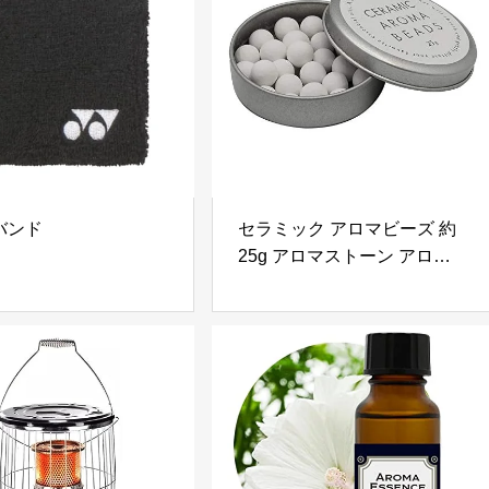
バンド
セラミック アロマビーズ 約
25g アロマストーン アロマデ
ィフューザー