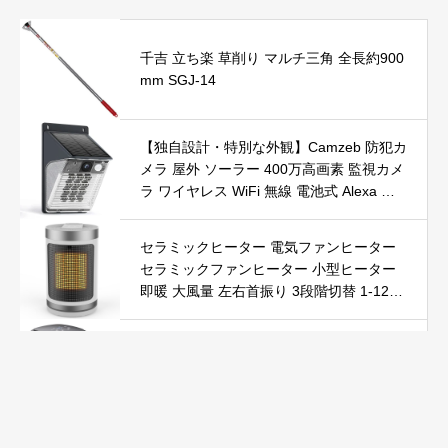
千吉 立ち楽 草削り マルチ三角 全長約900
mm SGJ-14
【独自設計・特別な外観】Camzeb 防犯カ
メラ 屋外 ソーラー 400万高画素 監視カメ
ラ ワイヤレス WiFi 無線 電池式 Alexa 赤
外線/カラー暗視 双方向音声 音光警報 プ
ッシュ通知 動体検知 クラウド/SDカード
セラミックヒーター 電気ファンヒーター
録画 IP66防水 遠隔操作
セラミックファンヒーター 小型ヒーター
即暖 大風量 左右首振り 3段階切替 1-12時
間タイマー設定可能 リモコン付 電気ヒー
ター 転倒自動オフ 過熱保護 省エネ 節電 P
Yokepro セラミックヒーター【冬の必須ア
SE認証済 暖房器具
イテム＆速暖】ファンヒーター 小型 ヒー
ター 自動首振り 温度調整 LED表示 低騒音
【空気浄化】ファンヒーター電気 ECO知
能恒温 省エネ 暖房器具 転倒オフ 過熱保
Kurumina 防犯カメラ 屋外 ソーラー 2K解