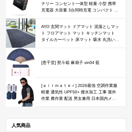
テリー コンセント一体型 軽量 小型 携帯
充電器 大容量 3台同時充電 コンパクト 折
りたたみ式プラグ付き スマホ充電器 LED
残量表示 PSE認証済 Type-C入/出力ポート
AYO 玄関マット ドアマット 泥落としマッ
最大3A出力 6000mAh モバイル充電器 iPh
ト フロアマット マット キッチンマット
one/Android/Airpods/スマートウォッチ充
タイルカーペット 床マット 吸水 丸洗い
電可能 旅行/出張/緊急災害/アウトドア/キ
屋内 屋外 業務用 防音 家庭用 滑り止め付
ャンプ/停電対策 機内持込可能 持ち運び便
きオフィス用品 (50×80cm, グレー)
利 ブラック
[恵千堂] 熨斗箱 麻扇子 xin04 藍
[ａｉｒｍａｔｅｒ] 2026最強 空調作業服
軽量 通気性 UPF50+ 撥水加工 工事 屋外
作業 農作業 配送 男女兼用 日本国内メー
カー 熱中症対策 空調ベスト 服のみ 2XLサ
イズ ブラック
人気商品