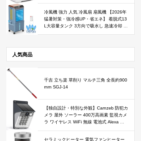
冷風機 強力 人気 冷風扇 扇風機 【2026年
猛暑対策・強冷感UP・省エネ】 着脱式13
L大容量タンク 3方向で吸水し 急速冷却 工
事不要 イオン発生 強力送風 スポットクー
ラー 3つモード&3段階風量 静音 LEDタッ
チパネル 自動首振り 24時間入・切タイマ
ー 上部給水 保冷パック/リモコン付 室内
人気商品
温度表示 キャスター付 移動便利 冷風扇風
機 お手入れ簡単 スポットエアコン PSE認
証済
千吉 立ち楽 草削り マルチ三角 全長約900
mm SGJ-14
【独自設計・特別な外観】Camzeb 防犯カ
メラ 屋外 ソーラー 400万高画素 監視カメ
ラ ワイヤレス WiFi 無線 電池式 Alexa 赤
外線/カラー暗視 双方向音声 音光警報 プ
ッシュ通知 動体検知 クラウド/SDカード
セラミックヒーター 電気ファンヒーター