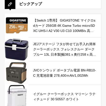
ピックアップ
【Switch 1専用】 GIGASTONE マイクロs
dカード 256GB 4K Game Turbo microSD
XC UHS-I A2 V30 U3 C10 100MB/s 高速
SDアダプター1枚付き【5年データ復旧・
無償交換保証】
JEJアステージ フタが外せてお手入れ簡単
クーラーボックス フォレスクルー ダーク
ブルー 13L 日本製[幅381ｘ奥行258ｘ高さ
271㎜]500ml ペットボトルを立てて収納で
きる 保冷 軽量 ランチボックス 部活 アウ
トドア お出かけ レジャー スポーツ 350缶
JVCケンウッド ポータブル電源 BN-RB10-
18本 ショルダーベルト付き
C 充電池容量 278,400ｍAh/1,002Wh
イグルー クーラーボックス マリーン ラテ
ィチュード 30 50557 ホワイト