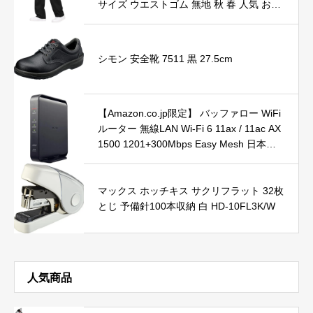
サイズ ウエストゴム 無地 秋 春 人気 おし
ゃれ カジュアル ストリート ボトムス シ
ティボーイ コーデblack-4XL
シモン 安全靴 7511 黒 27.5cm
【Amazon.co.jp限定】 バッファロー WiFi
ルーター 無線LAN Wi-Fi 6 11ax / 11ac AX
1500 1201+300Mbps Easy Mesh 日本メ
ーカー 【 iPhone 16e / 16 / 15 / 14 / Ninte
ndo Switch / PS5 動作確認済み 】 エコパ
ッケージ WSR-1500AX2L/N
マックス ホッチキス サクリフラット 32枚
とじ 予備針100本収納 白 HD-10FL3K/W
人気商品