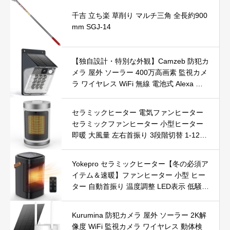
千吉 立ち楽 草削り マルチ三角 全長約900
mm SGJ-14
【独自設計・特別な外観】Camzeb 防犯カ
メラ 屋外 ソーラー 400万高画素 監視カメ
ラ ワイヤレス WiFi 無線 電池式 Alexa 赤
外線/カラー暗視 双方向音声 音光警報 プ
ッシュ通知 動体検知 クラウド/SDカード
セラミックヒーター 電気ファンヒーター
録画 IP66防水 遠隔操作
セラミックファンヒーター 小型ヒーター
即暖 大風量 左右首振り 3段階切替 1-12時
間タイマー設定可能 リモコン付 電気ヒー
ター 転倒自動オフ 過熱保護 省エネ 節電 P
Yokepro セラミックヒーター【冬の必須ア
SE認証済 暖房器具
イテム＆速暖】ファンヒーター 小型 ヒー
ター 自動首振り 温度調整 LED表示 低騒音
【空気浄化】ファンヒーター電気 ECO知
能恒温 省エネ 暖房器具 転倒オフ 過熱保
Kurumina 防犯カメラ 屋外 ソーラー 2K解
護【タイマー機能】【リモコン付き】 持
像度 WiFi 監視カメラ ワイヤレス 動体検