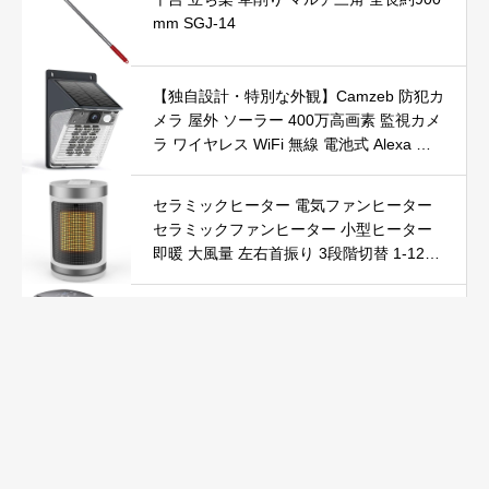
mm SGJ-14
【独自設計・特別な外観】Camzeb 防犯カ
メラ 屋外 ソーラー 400万高画素 監視カメ
ラ ワイヤレス WiFi 無線 電池式 Alexa 赤
外線/カラー暗視 双方向音声 音光警報 プ
ッシュ通知 動体検知 クラウド/SDカード
セラミックヒーター 電気ファンヒーター
録画 IP66防水 遠隔操作
セラミックファンヒーター 小型ヒーター
即暖 大風量 左右首振り 3段階切替 1-12時
間タイマー設定可能 リモコン付 電気ヒー
ター 転倒自動オフ 過熱保護 省エネ 節電 P
Yokepro セラミックヒーター【冬の必須ア
SE認証済 暖房器具
イテム＆速暖】ファンヒーター 小型 ヒー
ター 自動首振り 温度調整 LED表示 低騒音
【空気浄化】ファンヒーター電気 ECO知
能恒温 省エネ 暖房器具 転倒オフ 過熱保
Kurumina 防犯カメラ 屋外 ソーラー 2K解
護【タイマー機能】【リモコン付き】 持
像度 WiFi 監視カメラ ワイヤレス 動体検
ち運び便利 電気ヒーター 脱衣所 足元 ト
知 音声アラー ネットワーク カメラ IP65
イレ オフィス キッチン リビング 寝室 書