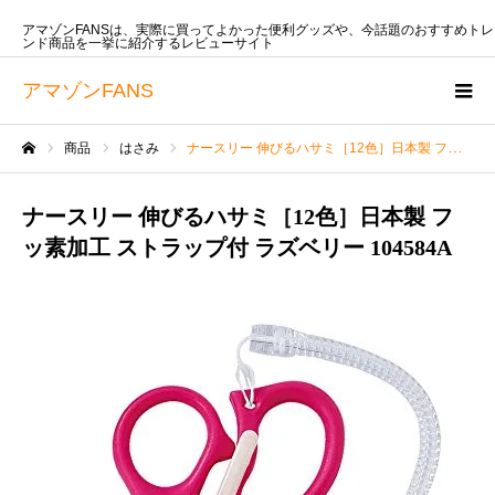
アマゾンFANSは、実際に買ってよかった便利グッズや、今話題のおすすめトレ
ンド商品を一挙に紹介するレビューサイト
アマゾンFANS
商品
はさみ
ナースリー 伸びるハサミ［12色］日本製 フッ素加工 ストラップ付 ラズベリー 104584A
ホーム
ナースリー 伸びるハサミ［12色］日本製 フ
ッ素加工 ストラップ付 ラズベリー 104584A