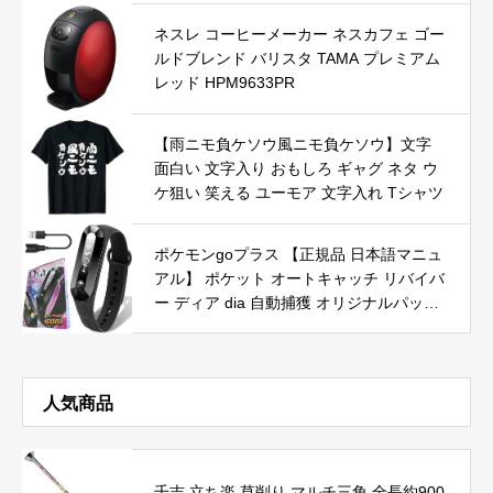
ネスレ コーヒーメーカー ネスカフェ ゴー
ルドブレンド バリスタ TAMA プレミアム
レッド HPM9633PR
【雨ニモ負ケソウ風ニモ負ケソウ】文字
面白い 文字入り おもしろ ギャグ ネタ ウ
ケ狙い 笑える ユーモア 文字入れ Tシャツ
ポケモンgoプラス 【正規品 日本語マニュ
アル】 ポケット オートキャッチ リバイバ
ー ディア dia 自動捕獲 オリジナルパッケ
ージ
人気商品
千吉 立ち楽 草削り マルチ三角 全長約900