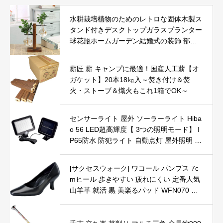
水耕栽培植物のためのレトロな固体木製ス
タンド付きデスクトップガラスプランター
球花瓶ホームガーデン結婚式の装飾 部屋
玄関 リビング プレゼント 贈り物 飾り お
店 ホテル ダイニング レストラン
薪匠 薪 キャンプに最適！国産人工薪【オ
ガケット】20本18㎏入～焚き付け＆焚
火・ストーブ＆熾火もこれ1箱でOK～
センサーライト 屋外 ソーラーライト Hiba
o 56 LED超高輝度【 3つの照明モード】 I
P65防水 防犯ライト 自動点灯 屋外照明 庭
玄関 ガーデンライト 駐車場 停電緊急対策
防災ライト（5Mケーブル）
[サクセスウォーク] ワコール パンプス 7c
mヒール 歩きやすい 疲れにくい 定番人気
山羊革 就活 黒 美楽るパッド WFN070 レ
ディース BL 24.5 cm 2E