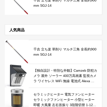
千吉 立ち楽 草削り マルチ三角 全長約900
mm SGJ-14
人気商品
千吉 立ち楽 草削り マルチ三角 全長約900
mm SGJ-14
【独自設計・特別な外観】Camzeb 防犯カ
メラ 屋外 ソーラー 400万高画素 監視カメ
ラ ワイヤレス WiFi 無線 電池式 Alexa 赤
外線/カラー暗視 双方向音声 音光警報 プ
ッシュ通知 動体検知 クラウド/SDカード
セラミックヒーター 電気ファンヒーター
録画 IP66防水 遠隔操作
セラミックファンヒーター 小型ヒーター
即暖 大風量 左右首振り 3段階切替 1-12時