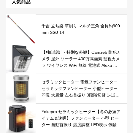
人気商品
千吉 立ち楽 草削り マルチ三角 全長約900
mm SGJ-14
【独自設計・特別な外観】Camzeb 防犯カ
メラ 屋外 ソーラー 400万高画素 監視カメ
ラ ワイヤレス WiFi 無線 電池式 Alexa 赤
外線/カラー暗視 双方向音声 音光警報 プ
ッシュ通知 動体検知 クラウド/SDカード
セラミックヒーター 電気ファンヒーター
録画 IP66防水 遠隔操作
セラミックファンヒーター 小型ヒーター
即暖 大風量 左右首振り 3段階切替 1-12時
間タイマー設定可能 リモコン付 電気ヒー
ター 転倒自動オフ 過熱保護 省エネ 節電 P
Yokepro セラミックヒーター【冬の必須ア
SE認証済 暖房器具
イテム＆速暖】ファンヒーター 小型 ヒー
ター 自動首振り 温度調整 LED表示 低騒音
【空気浄化】ファンヒーター電気 ECO知