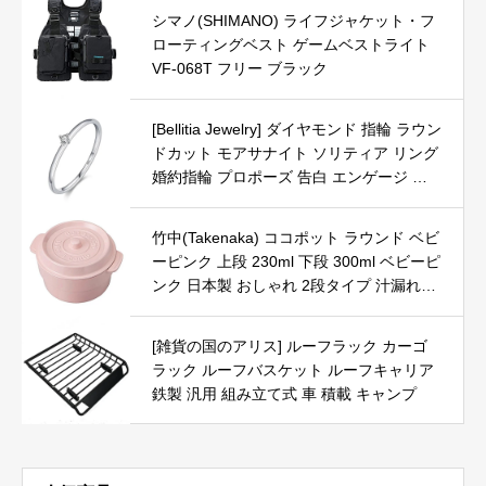
シマノ(SHIMANO) ライフジャケット・フ
ローティングベスト ゲームベストライト
VF-068T フリー ブラック
[Bellitia Jewelry] ダイヤモンド 指輪 ラウン
ドカット モアサナイト ソリティア リング
婚約指輪 プロポーズ 告白 エンゲージ 純
銀 シルバー925 ゴールドメッキ
竹中(Takenaka) ココポット ラウンド ベビ
ーピンク 上段 230ml 下段 300ml ベビーピ
ンク 日本製 おしゃれ 2段タイプ 汁漏れし
にくいパッキン 電子レンジ・食器洗浄機O
K（中蓋以外）
[雑貨の国のアリス] ルーフラック カーゴ
ラック ルーフバスケット ルーフキャリア
鉄製 汎用 組み立て式 車 積載 キャンプ