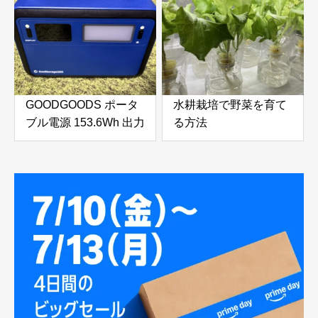
レッシュ
GOODGOODS ポータ
水耕栽培で野菜を育て
ブル電源 153.6Wh 出力
る方法
200Wをふるさと納税
で手に入れる！防災・
アウトドアに最適な小
型ポータブル電源を徹
底レビュー