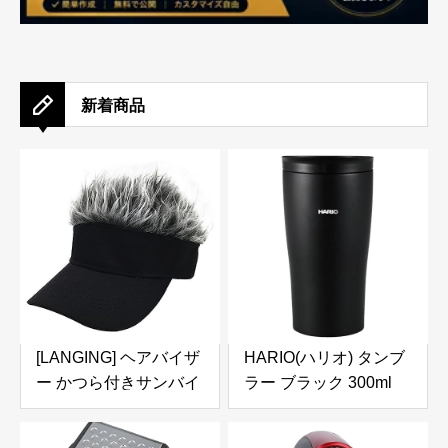
新着商品
[LANGING] ヘアバイザ
HARIO(ハリオ) タンブ
ー かつら付きサンバイ
ラー ブラック 300ml
ザー ウィッグ付ヘアー
HARIO フタ付き保温タ
帽子髪の毛 ドア アウト
ンブラー ステンレス プ