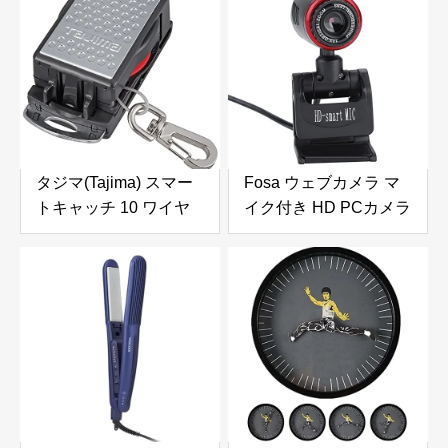
ドア ゴルフ ジョークグ
レゼント ギフト 贈り物
ッズ ヒッ プホップ 日
STF-300-B
除け 釣り
タジマ(Tajima) スマー
Fosa ウェブカメラ マ
トキャッチ 10 ワイヤ
イク付き HD PCカメラ
ー 取付工具重量1kg用
360度スイベルクリッ
AZ-SMC10W [安全帯
プ Webカメラ、自動カ
落下防止 電気工事 高所
ラー補正 自動チャット
での安全作業]
用 マニュアルフォーカ
スビデオ録画放送