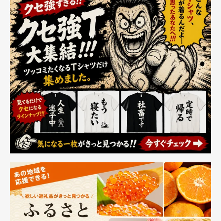
ー付き 静音 自動
ピン入力【日本ブ
わいい 旅行 女性
電源オフ コップ
ランド】 (ブラッ
修学旅行 sサイズ
保温 水/お茶/コー
ク)
1泊2日 (S サイズ
ヒー/牛乳など飲
(約33L/機内持込),
み物 加熱コース
ピンク)
ター オフィス/家
庭用 友達/家族へ
のプレゼント
PSE安全認証済み
AC100V/30W（木
目-75℃ 50/60Hz
全国対応）