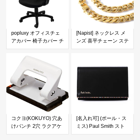
popluxy オフィスチェ
[Napist] ネックレス メ
アカバー 椅子カバー チ
ンズ 喜平チェーン ステ
ェアカバー オフィス椅
ンレス 金属アレルギー
子カバー 座面部分と背
対応 極太 NPN301 ゴ
もたれ 一体式 伸縮素材
ールド 12mm 60cm
洗濯可能 着脱可能
コクヨ(KOKUYO) 穴あ
[名入れ可] (ポール・ス
けパンチ 2穴 ラクアケ
ミス) Paul Smith スト
ハンディ 17枚 白 PN-
ライプポイント2 レザ