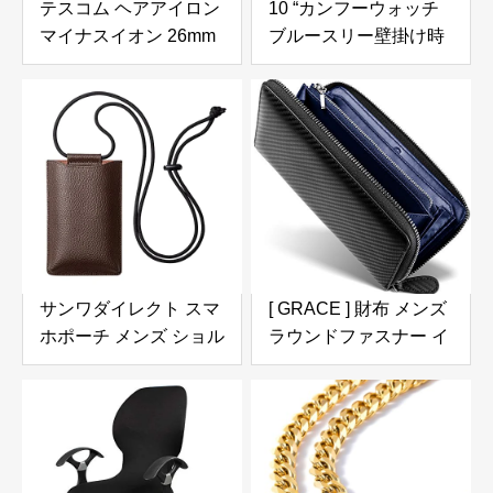
テスコム ヘアアイロン
10 “カンフーウォッチ
マイナスイオン 26mm
ブルースリー壁掛け時
温度調整/ロック/メモリ
計、ノイズのない回転
ー 自動OFF 開閉ロック
中国のカンフー壁掛け
ラク抜きプラグ ネイビ
時計、壁掛け時計家庭
ー TS430A-A
用時計の装飾のための
バッテリー操作、
25CM
サンワダイレクト スマ
[ GRACE ] 財布 メンズ
ホポーチ メンズ ショル
ラウンドファスナー イ
ダー 本革 カード/小銭
タリアン カーボンレザ
入れ付き ブラウン 200-
ー 長財布 (ブラック/ネ
BAG200BR
イビー)