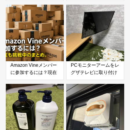
う。コンビニまで走っ
う。準備中に検討した
てみて気づいたこと
商品と今の意気込み
Amazon Vineメンバー
PCモニターアームをレ
に参加するには？現在
グザテレビに取り付け
も挑戦中のまとめ。招
てみたら快適すぎた！
待される条件やレビュ
VESA変換プレートで
ー数・参考になったの
実現した便利な使い方
目安