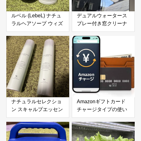
ルベル (LebeL) ナチュ
デュアルウォータース
ラルヘアソープ ウィズ
プレー付き窓クリーナ
SW (シーウィード
ーロボット 6000Pa吸
1000ml) & ナチュラル
引力搭載｜高層ビルの
ヘアトリートメント ウ
窓やガラスドアを自動
ィズ RP (ライスプロテ
で掃除できる窓掃除ロ
イン 980g) の口コミ・
ボットを徹底レビュー
評判を徹底レビュー｜
使用感やおすすめな人
を解説
ナチュラルセレクショ
Amazonギフトカード
ン スキャルプエッセン
チャージタイプの使い
ススプレー 180g 頭皮
方とメリットを徹底解
＆ボディ用美容液を徹
説｜お得な活用方法と
底レビュー｜炭酸泡で
注意点
手軽に頭皮と肌をリフ