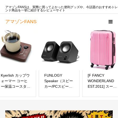
アマゾンFANSは、実際に買ってよかった便利グッズや、今話題のおすすめトレ
ンド商品を一挙に紹介するレビューサイト
アマゾンFANS
Kyerlish カップウ
FUNLOGY
[F FANCY
ォーマー コーヒ
Speaker（スピー
WONDERLAND
ー保温コースター
カー/PCスピーカ
EST.2011] スーツ
マグカップウォー
ー）【VGP2024
ケース キャリー
マー ドリンクウ
受賞】総合14W /
バッグ キャリー
ォーマー 3段温度
ステレオスピーカ
ケース ファスナ
設定55℃ 65℃
ー/USB給電/重低
ー tsaロック 機内
75℃ 重力センサ
音/AUX / 3.5mm
持ち込み 軽量 か