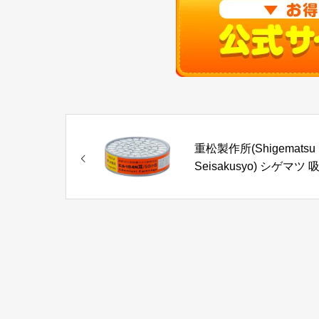
重松製作所(Shigematsu
Seisakusyo) シゲマツ 
缶CA-104NII/SO/HS 亜
酸・硫化水素