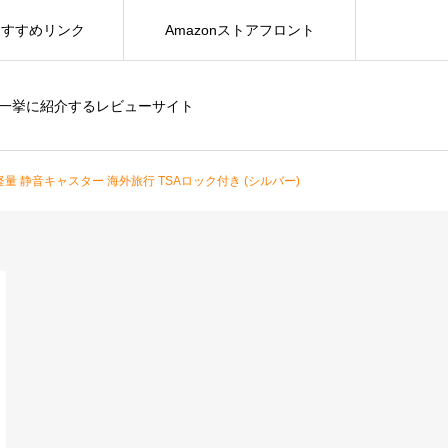
おすすめリンク
Amazonストアフロント
を一挙に紹介するレビューサイト
量 静音キャスター 海外旅行 TSAロック付き (シルバー)