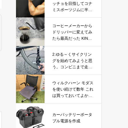
ッチョを目指してコナ
ボットを徹底レビュー
ミスポーツジムに半年
通ってみた結果
コーヒーメーカーから
ドリッパーに変えてみ
たら最高だった KINTO
(キントー)
2.ゆる～くサイクリン
グを始めてみようと思
う。コンビニまで走っ
てみて気づいたこと
ウィルクハーン モダス
を使い続けて数年 これ
は買っておいてよかっ
たと思えるデスクワー
クの必需品
カーバッテリーポータ
ブル電源を作成