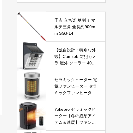
千吉 立ち楽 草削り マ
ルチ三角 全長約900m
m SGJ-14
【独自設計・特別な外
観】Camzeb 防犯カメ
ラ 屋外 ソーラー 400
万高画素 監視カメラ
ワイヤレス WiFi 無線
セラミックヒーター 電
電池式 Alexa 赤外線/カ
気ファンヒーター セラ
ラー暗視 双方向音声
ミックファンヒーター
音光警報 プッシュ通知
小型ヒーター 即暖 大
動体検知 クラウド/SD
風量 左右首振り 3段階
カード録画 IP66防水
Yokepro セラミックヒ
切替 1-12時間タイマー
遠隔操作
ーター【冬の必須アイ
設定可能 リモコン付
テム＆速暖】ファンヒ
電気ヒーター 転倒自動
ーター 小型 ヒーター
オフ 過熱保護 省エネ