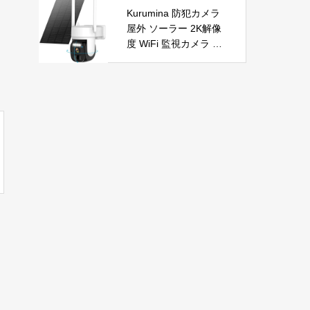
自動首振り 温度調整 L
節電 PSE認証済 暖房
Kurumina 防犯カメラ
ED表示 低騒音【空気
器具
屋外 ソーラー 2K解像
浄化】ファンヒーター
度 WiFi 監視カメラ ワ
電気 ECO知能恒温 省
イヤレス 動体検知 音
エネ 暖房器具 転倒オ
声アラー ネットワーク
フ 過熱保護【タイマー
カメラ IP65防水 320°
機能】【リモコン付
広角撮影 ios android
き】 持ち運び便利 電
対応 屋内外使用可能
気ヒーター 脱衣所 足
警告タイプ：モーショ
元 トイレ オフィス キ
ンのみ
ッチン リビング 寝室
書斎 日本語説明書付
ブラック