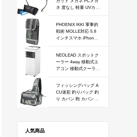
カット メガネ PCメガ
I.+/HDMI2.0x3）
ネ 度なし 軽量 UVカッ
ト ウェリントン ブラ
ック
PHOENIX IKKI 軍事的
戦術 MOLLE対応 5.8
インチスマホ iPhone8
Plus 収納可 スマホバ
ッグ スマホポーチ ス
NEOLEAD スポットク
マホベルトケース スマ
ーラー 4way 移動式エ
ートフォン収納ポーチ
アコン 移動式クーラー
16色対応 グレー
8～13畳 冷風 送風 温
風 除湿 窓パネル4枚付
フィッシングバッグ A
家庭用 ノンドレン式
CU迷彩 釣りバッグ 釣
工事不要 ダクト リモ
り カバン 鞄 カバン ラ
コン付 冷房 冷風機 2.9
ンガンバッグ ショルダ
Kw(NL-AR2900)
ーバッグ
人気商品