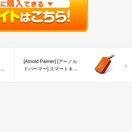
[Arnold Palmer] [アーノル
吸収
ドパーマー] スマートキー
硫
ケース キーケース 革 コン
パクトAPK-3284 (orange)