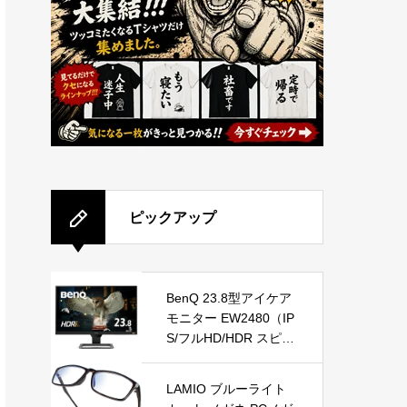
ピックアップ
BenQ 23.8型アイケア
モニター EW2480（IP
S/フルHD/HDR スピー
カー/5ms/FreeSync/フ
レームレス/ブルーライ
LAMIO ブルーライト
ト軽減/輝度自動調整B.