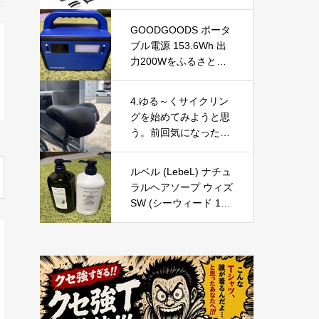
GOODGOODS ポータ
ブル電源 153.6Wh 出
力200Wをふるさと納
税で手に入れる！防
災・アウトドアに最適
4.ゆる～くサイクリン
な小型ポータブル電源
グを始めてみようと思
を徹底レビュー
う。前回気になったこ
との改善
ルベル (LebeL) ナチュ
ラルヘアソープ ウィズ
SW (シーウィード 100
0ml) & ナチュラルヘア
トリートメント ウィズ
RP (ライスプロテイン
980g) の口コミ・評判
を徹底レビュー｜使用
感やおすすめな人を解
説