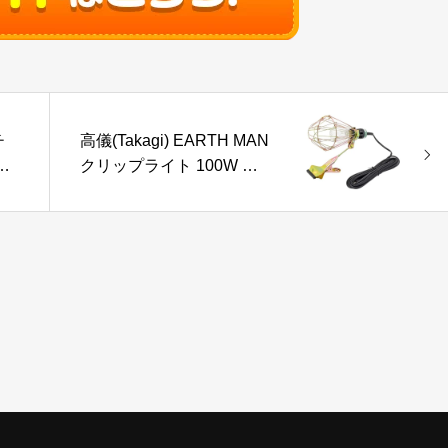
チ
高儀(Takagi) EARTH MAN
精
クリップライト 100W 耐
ン
震球 CLT-110【連結コンセ
ス
ント付】【口径E26】【照
風
射角度調整】 作業灯 工事
型
用 現場 ライト 照明 投光器
植物育成 たかぎ TAKAGI