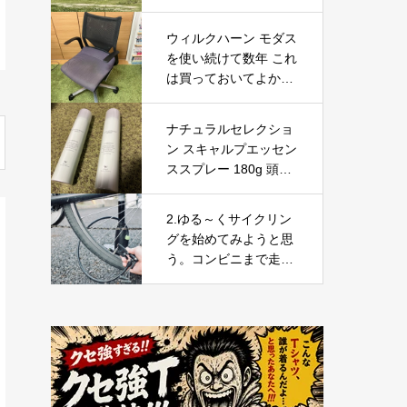
ウィルクハーン モダス
を使い続けて数年 これ
は買っておいてよかっ
たと思えるデスクワー
クの必需品
ナチュラルセレクショ
ン スキャルプエッセン
ススプレー 180g 頭皮
＆ボディ用美容液を徹
底レビュー｜炭酸泡で
2.ゆる～くサイクリン
手軽に頭皮と肌をリフ
グを始めてみようと思
レッシュ
う。コンビニまで走っ
てみて気づいたこと