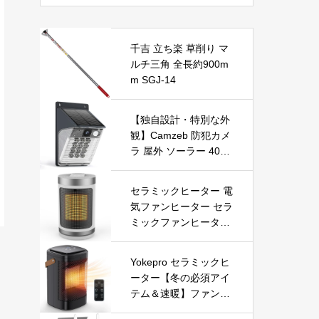
千吉 立ち楽 草削り マ
ルチ三角 全長約900m
m SGJ-14
【独自設計・特別な外
観】Camzeb 防犯カメ
ラ 屋外 ソーラー 400
万高画素 監視カメラ
ワイヤレス WiFi 無線
セラミックヒーター 電
電池式 Alexa 赤外線/カ
気ファンヒーター セラ
ラー暗視 双方向音声
ミックファンヒーター
音光警報 プッシュ通知
小型ヒーター 即暖 大
動体検知 クラウド/SD
風量 左右首振り 3段階
カード録画 IP66防水
Yokepro セラミックヒ
切替 1-12時間タイマー
遠隔操作
ーター【冬の必須アイ
設定可能 リモコン付
テム＆速暖】ファンヒ
電気ヒーター 転倒自動
ーター 小型 ヒーター
オフ 過熱保護 省エネ