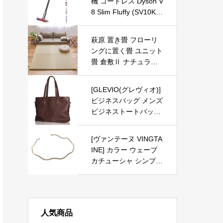
機 コードレス Dyson V
8 Slim Fluffy (SV10K E
XT BK) スティック ハ
ンディクリーナー サイ
萩原 置き畳 フローリ
クロン【より小さく。
ングに置く畳 ユニット
より軽く。性能はその
畳 倉敷Ⅱ ナチュラル
ままに。】
1枚 約82×82×2.5cm 縁
なし 滑り止め モダン
[GLEVIO(グレヴィオ)]
琉球畳風
ビジネスバッグ メンズ
ビジネストートバッグ
ダークブラウン
[ヴァンテーヌ VINGTA
INE] カラー ウェーブ
カチューシャ シンプル
仕事 オフィス ヘアア
クセ 大人っぽい HK-2
39-BE- ベージュ
人気商品