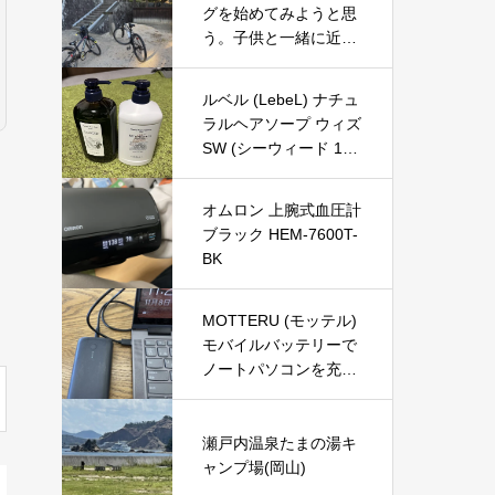
グを始めてみようと思
を徹底レビュー
う。子供と一緒に近所
を走ってみた
ルベル (LebeL) ナチュ
ラルヘアソープ ウィズ
SW (シーウィード 100
0ml) & ナチュラルヘア
トリートメント ウィズ
オムロン 上腕式血圧計
RP (ライスプロテイン
ブラック HEM-7600T-
980g) の口コミ・評判
BK
を徹底レビュー｜使用
感やおすすめな人を解
説
MOTTERU (モッテル)
モバイルバッテリーで
ノートパソコンを充電
( Lenovo Yoga C740 )
瀬戸内温泉たまの湯キ
ャンプ場(岡山)