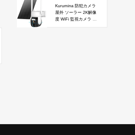
自動首振り 温度調整 L
節電 PSE認証済 暖房
Kurumina 防犯カメラ
ED表示 低騒音【空気
器具
屋外 ソーラー 2K解像
浄化】ファンヒーター
度 WiFi 監視カメラ ワ
電気 ECO知能恒温 省
イヤレス 動体検知 音
エネ 暖房器具 転倒オ
声アラー ネットワーク
フ 過熱保護【タイマー
カメラ IP65防水 320°
機能】【リモコン付
広角撮影 ios android
き】 持ち運び便利 電
対応 屋内外使用可能
気ヒーター 脱衣所 足
警告タイプ：モーショ
元 トイレ オフィス キ
ンのみ
ッチン リビング 寝室
書斎 日本語説明書付
ブラック