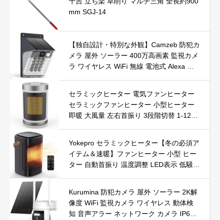
千吉 立ち楽 草削り マルチ三角 全長約900
mm SGJ-14
【独自設計・特別な外観】Camzeb 防犯カ
メラ 屋外 ソーラー 400万高画素 監視カメ
ラ ワイヤレス WiFi 無線 電池式 Alexa 赤
外線/カラー暗視 双方向音声 音光警報 プ
ッシュ通知 動体検知 クラウド/SDカード
セラミックヒーター 電気ファンヒーター
録画 IP66防水 遠隔操作
セラミックファンヒーター 小型ヒーター
即暖 大風量 左右首振り 3段階切替 1-12時
間タイマー設定可能 リモコン付 電気ヒー
ター 転倒自動オフ 過熱保護 省エネ 節電 P
Yokepro セラミックヒーター【冬の必須ア
SE認証済 暖房器具
イテム＆速暖】ファンヒーター 小型 ヒー
ター 自動首振り 温度調整 LED表示 低騒音
【空気浄化】ファンヒーター電気 ECO知
能恒温 省エネ 暖房器具 転倒オフ 過熱保
Kurumina 防犯カメラ 屋外 ソーラー 2K解
護【タイマー機能】【リモコン付き】 持
像度 WiFi 監視カメラ ワイヤレス 動体検
ち運び便利 電気ヒーター 脱衣所 足元 ト
知 音声アラー ネットワーク カメラ IP65
イレ オフィス キッチン リビング 寝室 書