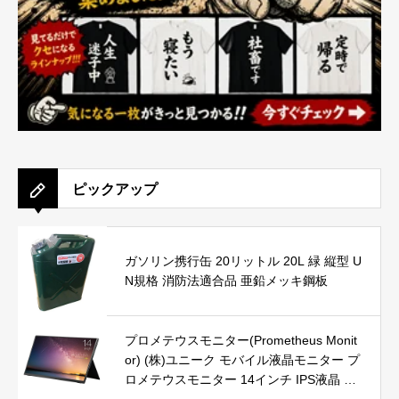
ピックアップ
ガソリン携行缶 20リットル 20L 緑 縦型 U
N規格 消防法適合品 亜鉛メッキ鋼板
プロメテウスモニター(Prometheus Monit
or) (株)ユニーク モバイル液晶モニター プ
ロメテウスモニター 14インチ IPS液晶 視