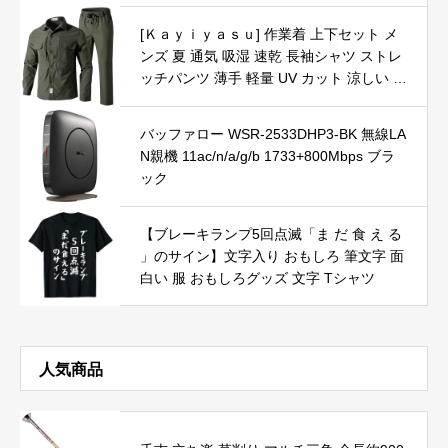
野角170° ノングレア液晶 ブルーライト軽
減機能 80%カット UQ-PM14FHDNT
[Ｋａｙｉｙａｓｕ] 作業着 上下セット メ
ンズ 夏 通気 吸湿 速乾 長袖シャツ ストレ
ッチパンツ 薄手 軽量 UV カット 涼しい ゆ
ったり 登山 釣り バイク 多ポケット 春夏
着 (XL ダークグリーン)
バッファロー WSR-2533DHP3-BK 無線LA
N親機 11ac/n/a/g/b 1733+800Mbps ブラ
ック
【ブレーキランプ5回点滅「ま だ 食 え る
」のサイン】文字入り おもしろ 筆文字 面
白い 服 おもしろグッズ 文字 Tシャツ
人気商品