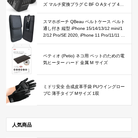
ズ マルチ変換プラグ C BF O Aタイプ 4つ
USB-Aと１つUSB-C付き オーストラリア
旅行用電源変換プラグ 4USBポート タイ
スマホポーチ QBeau ベルトケース ベルト
プ-Cポート付き acアダプター アメリカ イ
通し付き 縦型 iPhone 15/14/13/12 mini/1
ギリス シンガポール マレーシア タイ 香
2/12 Pro/SE 2020, iPhone 11 Pro/11/11 Pr
港 中国などに対応 変換器 海外電源プラグ
o Max/Xs/Xs Max/XR/X, iPhone 6/6s/7/8/
旅行用品
Plus, Galaxy Note10/Note7/S10 4.7-5.5イ
ンチまでのスマホ対応
ペティオ (Petio) ネコ用 ペットのための電
気ヒーター ハード 金属 M サイズ
ミドリ安全 合成皮革手袋 PUウイングロー
ブC 薄手タイプ Mサイズ 1双
人気商品