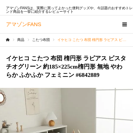
アマゾンFANSは、実際に買ってよかった便利グッズや、今話題のおすすめトレ
ンド商品を一挙に紹介するレビューサイト
アマゾンFANS
商品
こたつ布団
イケヒコ こたつ 布団 楕円形 ラピアス ピスタチオグリーン 約185×225cm楕円形 無地 やわらか ふかふか フェミニン #6842889
ホーム
イケヒコ こたつ 布団 楕円形 ラピアス ピスタ
チオグリーン 約185×225cm楕円形 無地 やわ
らか ふかふか フェミニン #6842889