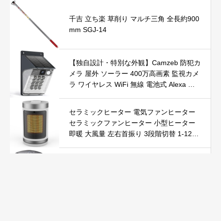
千吉 立ち楽 草削り マルチ三角 全長約900
mm SGJ-14
【独自設計・特別な外観】Camzeb 防犯カ
メラ 屋外 ソーラー 400万高画素 監視カメ
ラ ワイヤレス WiFi 無線 電池式 Alexa 赤
外線/カラー暗視 双方向音声 音光警報 プ
ッシュ通知 動体検知 クラウド/SDカード
セラミックヒーター 電気ファンヒーター
録画 IP66防水 遠隔操作
セラミックファンヒーター 小型ヒーター
即暖 大風量 左右首振り 3段階切替 1-12時
間タイマー設定可能 リモコン付 電気ヒー
ター 転倒自動オフ 過熱保護 省エネ 節電 P
Yokepro セラミックヒーター【冬の必須ア
SE認証済 暖房器具
イテム＆速暖】ファンヒーター 小型 ヒー
ター 自動首振り 温度調整 LED表示 低騒音
【空気浄化】ファンヒーター電気 ECO知
能恒温 省エネ 暖房器具 転倒オフ 過熱保
Kurumina 防犯カメラ 屋外 ソーラー 2K解
護【タイマー機能】【リモコン付き】 持