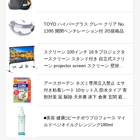
TOYO ハイパーグラス グレー クリア No.
1395 開閉ベンチレーション付 JIS規格品
スクリーン 100インチ 16:9 プロジェクタ
ースクリーン スタンド付き 自立式スクリ
ーン projector screen スクリーン 壁掛け
持ち運び 折りたたみ式 投影用 3D フルHD
4K解像度 ビジネス会議 教室 映画 適用 (1
アースガーデン ネズミ専用立入禁止 エサ
00インチ)
付き粘着シート 10セット入 防水タイプ 害
獣対策 鼠 駆除 天井裏 床下 倉庫 玄関 庭
台所
■美容 健康□ピーチポウプロフォース マイ
ルドベジオイルクレンジング180ml