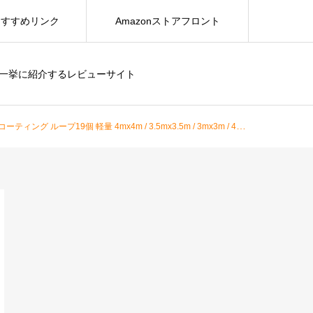
おすすめリンク
Amazonストアフロント
を一挙に紹介するレビューサイト
m / 3mx3m / 4mx3m (アーミーグリーン（難燃性ブラックコーティング ）, 3mx3m)