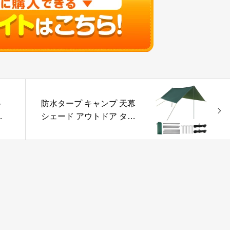
ト
防水タープ キャンプ 天幕
プ
シェード アウトドア ター
 m
プ ポール付き サンシェル
遮
ター 日除け 遮熱 遮光 収納
テ
(グリーン)
イ
ク
プ