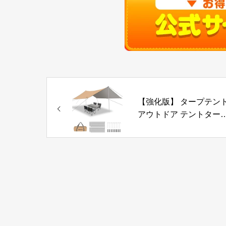
【強化版】 タープテン
アウトドア テントター
キャンプタープ 3 mx3.6
防水タープ 日除け 遮熱 
光 紫外線カット タープ 
ント アウトドア 軽量 ハ
キング ピクニック バッ
パッキング向け キャン
用品 高耐水加工