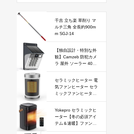
滑り止め付き 玄関マッ
ト ラグマット
千吉 立ち楽 草削り マ
ルチ三角 全長約900m
m SGJ-14
【独自設計・特別な外
観】Camzeb 防犯カメ
ラ 屋外 ソーラー 400
万高画素 監視カメラ
ワイヤレス WiFi 無線
セラミックヒーター 電
電池式 Alexa 赤外線/カ
気ファンヒーター セラ
ラー暗視 双方向音声
ミックファンヒーター
音光警報 プッシュ通知
小型ヒーター 即暖 大
動体検知 クラウド/SD
風量 左右首振り 3段階
カード録画 IP66防水
Yokepro セラミックヒ
切替 1-12時間タイマー
遠隔操作
ーター【冬の必須アイ
設定可能 リモコン付
テム＆速暖】ファンヒ
電気ヒーター 転倒自動
ーター 小型 ヒーター
オフ 過熱保護 省エネ