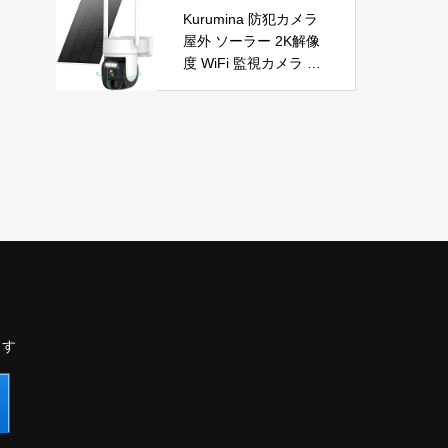
自動首振り 温度調整 L
節電 PSE認証済 暖房
Kurumina 防犯カメラ
ED表示 低騒音【空気
器具
屋外 ソーラー 2K解像
浄化】ファンヒーター
度 WiFi 監視カメラ ワ
電気 ECO知能恒温 省
イヤレス 動体検知 音
エネ 暖房器具 転倒オ
声アラー ネットワーク
フ 過熱保護【タイマー
カメラ IP65防水 320°
機能】【リモコン付
広角撮影 ios android
き】 持ち運び便利 電
対応 屋内外使用可能
気ヒーター 脱衣所 足
警告タイプ：モーショ
元 トイレ オフィス キ
ンのみ
ッチン リビング 寝室
書斎 日本語説明書付
ブラック
ます