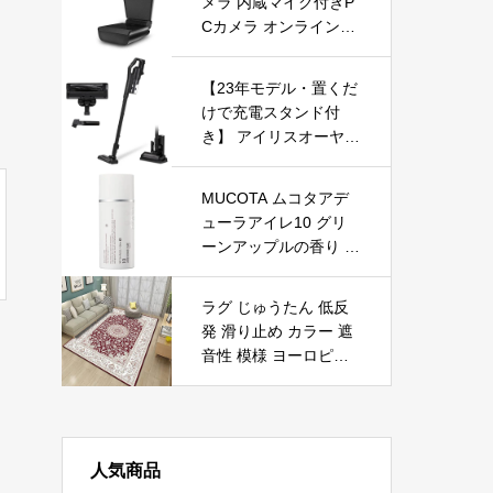
メラ 内蔵マイク付きP
Cカメラ オンラインビ
デオ教育用のコンピュ
ータウェブカメラ,ビデ
【23年モデル・置くだ
オ通話、録画、会議、
けで充電スタンド付
ゲーム用ラップトップ
き】 アイリスオーヤマ
1080Pwebカメラ 広角
(IRIS OHYAMA) 掃除
機 コードレス スティ
MUCOTA ムコタアデ
ッククリーナー サイク
ューラアイレ10 グリ
ロン 人気 SCD-184P-B
ーンアップルの香り 1
ブラック
00g ハチミツ配合 洗い
流さないトリートメン
ラグ じゅうたん 低反
ト しっとりやわらか
発 滑り止め カラー 遮
ストレート
音性 模様 ヨーロピア
ン絨毯 カーペット グ
リーン レッド 40*60c
m 赤 アンティーク ヨ
ーロピアン風 エスニッ
人気商品
ク 一人暮らし 新生活