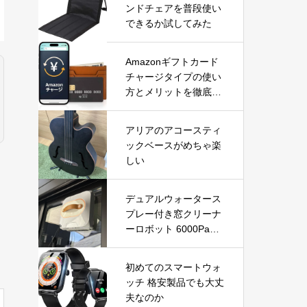
ンドチェアを普段使い
できるか試してみた
Amazonギフトカード
チャージタイプの使い
方とメリットを徹底解
説｜お得な活用方法と
注意点
アリアのアコースティ
ックベースがめちゃ楽
しい
デュアルウォータース
プレー付き窓クリーナ
ーロボット 6000Pa吸
引力搭載｜高層ビルの
窓やガラスドアを自動
初めてのスマートウォ
で掃除できる窓掃除ロ
ッチ 格安製品でも大丈
ボットを徹底レビュー
夫なのか