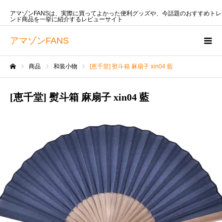
アマゾンFANSは、実際に買ってよかった便利グッズや、今話題のおすすめトレ
ンド商品を一挙に紹介するレビューサイト
アマゾンFANS
商品
和装小物
[恵千堂] 熨斗箱 麻扇子 xin04 藍
ホーム
[恵千堂] 熨斗箱 麻扇子 xin04 藍