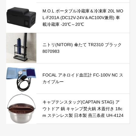
ィーク手帳 青
M.O.L ポータブル冷蔵庫＆冷凍庫 20L MO
L-F201A (DC12V-24V＆AC100V兼用) 車
載冷蔵庫 -20℃～20℃
ニトリ(NITORI) 傘たて TR2310 ブラック
8070983
FOCAL アネロイド血圧計 FC-100V NC ス
カイブルー
キャプテンスタッグ(CAPTAIN STAG) ア
ウトドア 鍋 キャンプ焚火鍋 木蓋付き 18c
m ステンレス製 日本製 燕三条産 UH-4124