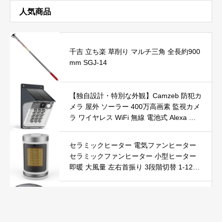
人気商品
千吉 立ち楽 草削り マルチ三角 全長約900
mm SGJ-14
【独自設計・特別な外観】Camzeb 防犯カ
メラ 屋外 ソーラー 400万高画素 監視カメ
ラ ワイヤレス WiFi 無線 電池式 Alexa 赤
外線/カラー暗視 双方向音声 音光警報 プ
ッシュ通知 動体検知 クラウド/SDカード
セラミックヒーター 電気ファンヒーター
録画 IP66防水 遠隔操作
セラミックファンヒーター 小型ヒーター
即暖 大風量 左右首振り 3段階切替 1-12時
間タイマー設定可能 リモコン付 電気ヒー
ター 転倒自動オフ 過熱保護 省エネ 節電 P
Yokepro セラミックヒーター【冬の必須ア
SE認証済 暖房器具
イテム＆速暖】ファンヒーター 小型 ヒー
ター 自動首振り 温度調整 LED表示 低騒音