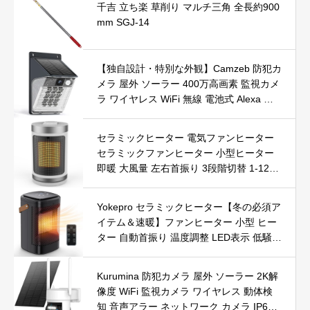
千吉 立ち楽 草削り マルチ三角 全長約900
mm SGJ-14
【独自設計・特別な外観】Camzeb 防犯カ
メラ 屋外 ソーラー 400万高画素 監視カメ
ラ ワイヤレス WiFi 無線 電池式 Alexa 赤
外線/カラー暗視 双方向音声 音光警報 プ
ッシュ通知 動体検知 クラウド/SDカード
セラミックヒーター 電気ファンヒーター
録画 IP66防水 遠隔操作
セラミックファンヒーター 小型ヒーター
即暖 大風量 左右首振り 3段階切替 1-12時
間タイマー設定可能 リモコン付 電気ヒー
ター 転倒自動オフ 過熱保護 省エネ 節電 P
Yokepro セラミックヒーター【冬の必須ア
SE認証済 暖房器具
イテム＆速暖】ファンヒーター 小型 ヒー
ター 自動首振り 温度調整 LED表示 低騒音
【空気浄化】ファンヒーター電気 ECO知
能恒温 省エネ 暖房器具 転倒オフ 過熱保
Kurumina 防犯カメラ 屋外 ソーラー 2K解
護【タイマー機能】【リモコン付き】 持
像度 WiFi 監視カメラ ワイヤレス 動体検
ち運び便利 電気ヒーター 脱衣所 足元 ト
知 音声アラー ネットワーク カメラ IP65