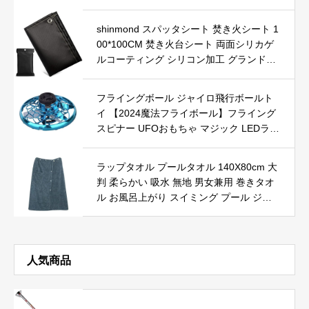
ク 0041
shinmond スパッタシート 焚き火シート 1
00*100CM 焚き火台シート 両面シリカゲ
ルコーティング シリコン加工 グランドシ
ート ガラス繊維 瞬間耐熱1500℃ 耐熱シー
ト ブラック 黒 耐火 耐熱 防炎 防火 シート
フライングボール ジャイロ飛行ボールト
前夜祭 アウトドア ハイキング キャンプ
イ 【2024魔法フライボール】フライング
集会 芝生保護
スピナー UFOおもちゃ マジック LEDライ
ト付き 360°回転 USB充電式 自動回避機能
超軽量 独特な設計 屋外/屋内 男の子 女の
ラップタオル プールタオル 140X80cm 大
子 大人向けミニドローン 誕生日 プレゼン
判 柔らかい 吸水 無地 男女兼用 巻きタオ
ト
ル お風呂上がり スイミング プール ジム
温泉 海水浴 着るバスタオル (ブルー)
人気商品