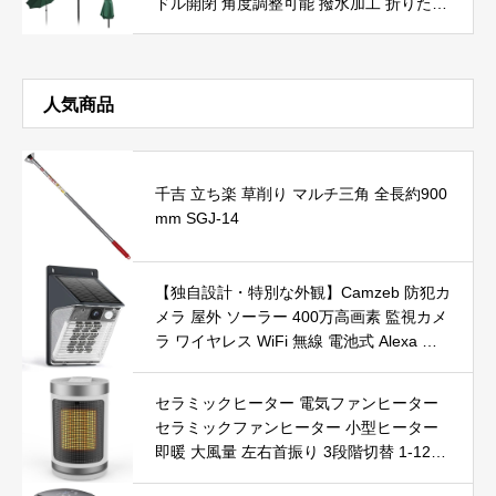
ドル開閉 角度調整可能 撥水加工 折りたた
み 軽量 テラス 庭 (グリーン, 幅200cm)
人気商品
千吉 立ち楽 草削り マルチ三角 全長約900
mm SGJ-14
【独自設計・特別な外観】Camzeb 防犯カ
メラ 屋外 ソーラー 400万高画素 監視カメ
ラ ワイヤレス WiFi 無線 電池式 Alexa 赤
外線/カラー暗視 双方向音声 音光警報 プ
ッシュ通知 動体検知 クラウド/SDカード
セラミックヒーター 電気ファンヒーター
録画 IP66防水 遠隔操作
セラミックファンヒーター 小型ヒーター
即暖 大風量 左右首振り 3段階切替 1-12時
間タイマー設定可能 リモコン付 電気ヒー