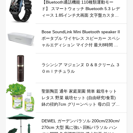
【Bluetooth通話機能 110種類運動モー
ド】 スマートウォッチ Bluetooth 5.3 レデ
ィース 1.85インチ大画面 文字盤カスタム
200種類以上文字盤自由設定 アプリ通知
スポーツウォッチ 着信通知 活動量計 歩数
Bose SoundLink Mini Bluetooth speaker II
計 IP68防水 腕時計 アラーム 電卓付き 天
ポータブル ワイヤレス スピーカー スペシ
気予報 iPhone/Android対応 メンズ 母の日
ャルエディション マイク付 最大8時間 再
父の日 敬老の日 誕生日 ギフト (黒)
生 防滴 ラックスシルバー
ラシンシア マジェンヌ Ｄ＆Ｂクリーム ３
０ｍｌナチュラル
聖新陶芸 通年 家庭菜園 簡単 栽培キット
レタス 野菜 栽培セット (自由研究/食育)
鉢の径約7cm グリーンペット 母の日 プレ
ゼント 誕生日 GD-100204
DEWEL ガーデンパラソル 200cm/230cm/
270cm 大型 風に強い 回転パラソル ハン