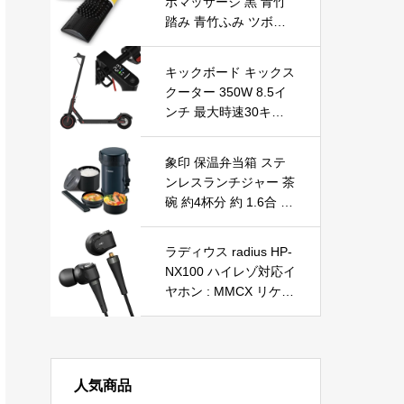
ボマッサージ 黒 青竹
踏み 青竹ふみ ツボ押
し マット 竹踏み 竹ふ
み たけふみ 足つぼマ
キックボード キックス
ット おしゃれ 足裏刺
クーター 350W 8.5イ
激 足踏み 足ツボマッ
ンチ 最大時速30キロ
サージ器
耐荷重120kg 15度坂登
坂対応 液晶モニター
象印 保温弁当箱 ステ
折り畳み簡単 軽量 フ
ンレスランチジャー 茶
ットブレーキ 公道走行
碗 約4杯分 約 1.6合 電
不可
子レンジ 対応 SL-XE2
0-AD
ラディウス radius HP-
NX100 ハイレゾ対応イ
ヤホン : MMCX リケー
ブル対応 NeEXTRAシ
リーズ RAFドライバー
搭載 ハイレゾ イヤホ
ン 有線 カナル型 HP-N
人気商品
X100K (ブラック)