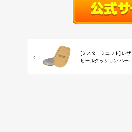
[ミスターミニット] レザ
ヒールクッション ハー
インソール 中敷き かか
用 衝撃吸収 消臭 高さ調
レディース