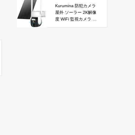
自動首振り 温度調整 L
節電 PSE認証済 暖房
Kurumina 防犯カメラ
ED表示 低騒音【空気
器具
屋外 ソーラー 2K解像
浄化】ファンヒーター
度 WiFi 監視カメラ ワ
電気 ECO知能恒温 省
イヤレス 動体検知 音
エネ 暖房器具 転倒オ
声アラー ネットワーク
フ 過熱保護【タイマー
カメラ IP65防水 320°
機能】【リモコン付
広角撮影 ios android
き】 持ち運び便利 電
対応 屋内外使用可能
気ヒーター 脱衣所 足
警告タイプ：モーショ
元 トイレ オフィス キ
ンのみ
ッチン リビング 寝室
書斎 日本語説明書付
ブラック