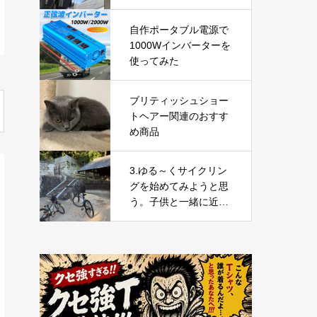
引力搭載｜高層ビルの
窓やガラスドアを自動
自作ポータブル電源で
で掃除できる窓掃除ロ
1000Wインバーターを
ボットを徹底レビュー
使ってみた
ブリティッシュショー
トヘアー関連のおすす
め商品
3.ゆる～くサイクリン
グを始めてみようと思
う。子供と一緒に近所
を走ってみた