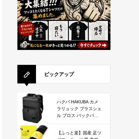
ピックアップ
ハクバ HAKUBA カメ
ラリュック プラスシェ
ル ブロス バックパッ
クM 13.5L 水に強い生
地 軽量タイプ ブラッ
【ふっと楽】国産 足ツ
ク SP-BS-BPMBK