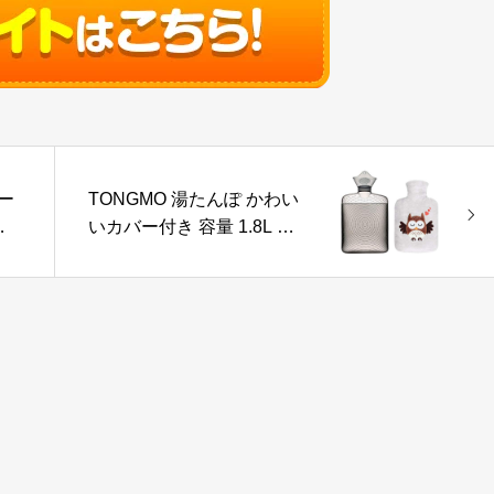
ー
TONGMO 湯たんぽ かわい
フ
いカバー付き 容量 1.8L エ
と
コ湯タンポ お湯入れ 電気
整
不要 柔らか ゆたんぽ 防寒
グッズ あったかグッズ 足
冷え対策 生理期最適 (フク
ロウ)