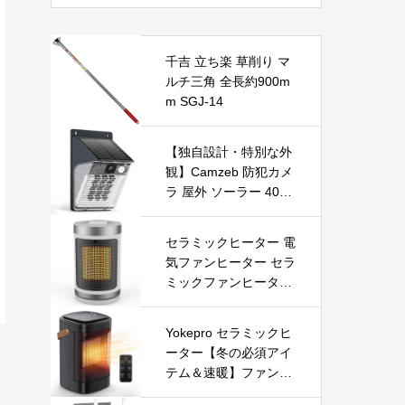
千吉 立ち楽 草削り マ
ルチ三角 全長約900m
m SGJ-14
【独自設計・特別な外
観】Camzeb 防犯カメ
ラ 屋外 ソーラー 400
万高画素 監視カメラ
ワイヤレス WiFi 無線
セラミックヒーター 電
電池式 Alexa 赤外線/カ
気ファンヒーター セラ
ラー暗視 双方向音声
ミックファンヒーター
音光警報 プッシュ通知
小型ヒーター 即暖 大
動体検知 クラウド/SD
風量 左右首振り 3段階
カード録画 IP66防水
Yokepro セラミックヒ
切替 1-12時間タイマー
遠隔操作
ーター【冬の必須アイ
設定可能 リモコン付
テム＆速暖】ファンヒ
電気ヒーター 転倒自動
ーター 小型 ヒーター
オフ 過熱保護 省エネ