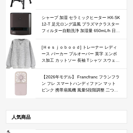
シャープ 加湿 セラミックヒーター HX-SK
12-T 足元ロング温風 プラズマクラスター
フィルター自動洗浄 加湿量 650mL/h 日本
製
[Ｈｅｓｊｏｂｏｏｄ] トレーナー レディ
ース パーカー プルオーバー 英字 エンボ
ス加工 カットソー 長袖 Tシャツ スウェッ
ト ゆったり カップル おしゃれ カジュア
ル トップス 秋冬春 グレー XL
【2026年モデル】 Francfranc フランフラ
ン フレ スマートハンディファン マット
ピンク 携帯扇風機 風量5段階調整 二つ折
り可能 モバイルバッテリー 機能付き USB
充電 Type-C対応
人気商品