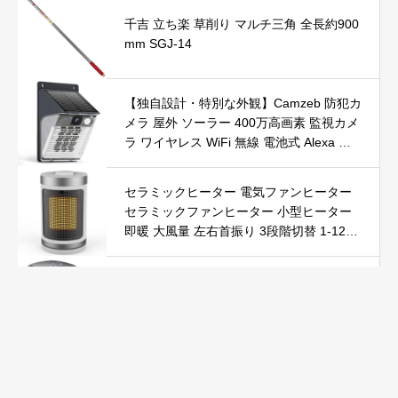
千吉 立ち楽 草削り マルチ三角 全長約900
mm SGJ-14
【独自設計・特別な外観】Camzeb 防犯カ
メラ 屋外 ソーラー 400万高画素 監視カメ
ラ ワイヤレス WiFi 無線 電池式 Alexa 赤
外線/カラー暗視 双方向音声 音光警報 プ
ッシュ通知 動体検知 クラウド/SDカード
セラミックヒーター 電気ファンヒーター
録画 IP66防水 遠隔操作
セラミックファンヒーター 小型ヒーター
即暖 大風量 左右首振り 3段階切替 1-12時
間タイマー設定可能 リモコン付 電気ヒー
ター 転倒自動オフ 過熱保護 省エネ 節電 P
Yokepro セラミックヒーター【冬の必須ア
SE認証済 暖房器具
イテム＆速暖】ファンヒーター 小型 ヒー
ター 自動首振り 温度調整 LED表示 低騒音
【空気浄化】ファンヒーター電気 ECO知
能恒温 省エネ 暖房器具 転倒オフ 過熱保
Kurumina 防犯カメラ 屋外 ソーラー 2K解
護【タイマー機能】【リモコン付き】 持
像度 WiFi 監視カメラ ワイヤレス 動体検