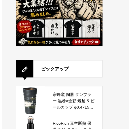
ピックアップ
宗峰窯 陶器 タンブラ
ー 黒巻×金彩 焼酎 & ビ
ールカップ φ8.4×15c
m(400cc) 342-08-083
RicoRich 真空断熱 保