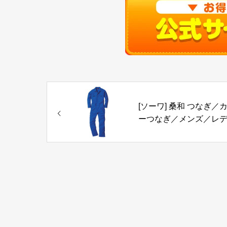
[ソーワ] 桑和 つなぎ／
ーつなぎ／メンズ／レ
ースサイズ対応 9300 (8
ルー, LL)