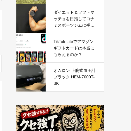
0ml) & ナチュラルヘア
トリートメント ウィズ
ダイエット＆ソフトマ
RP (ライスプロテイン
ッチョを目指してコナ
980g) の口コミ・評判
ミスポーツジムに半年
を徹底レビュー｜使用
通ってみた結果
感やおすすめな人を解
説
TikTok Liteでアマゾン
ギフトカードは本当に
もらえるのか？
オムロン 上腕式血圧計
ブラック HEM-7600T-
BK