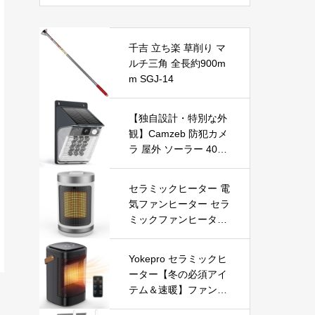
千吉 立ち楽 草削り マ
ルチ三角 全長約900m
m SGJ-14
【独自設計・特別な外
観】Camzeb 防犯カメ
ラ 屋外 ソーラー 400
万高画素 監視カメラ
ワイヤレス WiFi 無線
セラミックヒーター 電
電池式 Alexa 赤外線/カ
気ファンヒーター セラ
ラー暗視 双方向音声
ミックファンヒーター
音光警報 プッシュ通知
小型ヒーター 即暖 大
動体検知 クラウド/SD
風量 左右首振り 3段階
カード録画 IP66防水
Yokepro セラミックヒ
切替 1-12時間タイマー
遠隔操作
ーター【冬の必須アイ
設定可能 リモコン付
テム＆速暖】ファンヒ
電気ヒーター 転倒自動
ーター 小型 ヒーター
オフ 過熱保護 省エネ