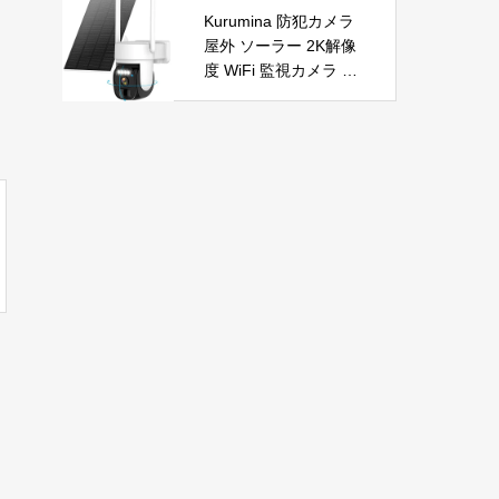
自動首振り 温度調整 L
節電 PSE認証済 暖房
Kurumina 防犯カメラ
ED表示 低騒音【空気
器具
屋外 ソーラー 2K解像
浄化】ファンヒーター
度 WiFi 監視カメラ ワ
電気 ECO知能恒温 省
イヤレス 動体検知 音
エネ 暖房器具 転倒オ
声アラー ネットワーク
フ 過熱保護【タイマー
カメラ IP65防水 320°
機能】【リモコン付
広角撮影 ios android
き】 持ち運び便利 電
対応 屋内外使用可能
気ヒーター 脱衣所 足
警告タイプ：モーショ
元 トイレ オフィス キ
ンのみ
ッチン リビング 寝室
書斎 日本語説明書付
ブラック