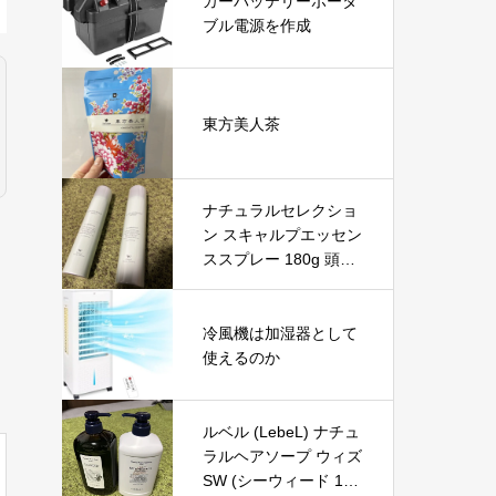
カーバッテリーポータ
ブル電源を作成
東方美人茶
ナチュラルセレクショ
ン スキャルプエッセン
ススプレー 180g 頭皮
＆ボディ用美容液を徹
底レビュー｜炭酸泡で
手軽に頭皮と肌をリフ
冷風機は加湿器として
レッシュ
使えるのか
ルベル (LebeL) ナチュ
ラルヘアソープ ウィズ
SW (シーウィード 100