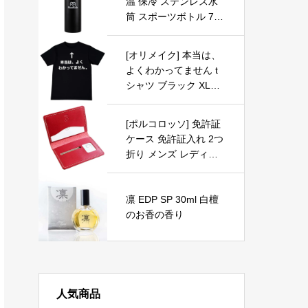
温 保冷 ステンレス水
筒 スポーツボトル 750
ml ブラック(RRWB06-
BK)…
[オリメイク] 本当は、
よくわかってません t
シャツ ブラック XLサ
イズ おもしろtシャツ
[ポルコロッソ] 免許証
ケース 免許証入れ 2つ
折り メンズ レディー
ス かわいい 薄型 免許
証 本革 レザー 栃木レ
ザー 革 ブランド 赤 [s
凛 EDP SP 30ml 白檀
okunou]
のお香の香り
人気商品