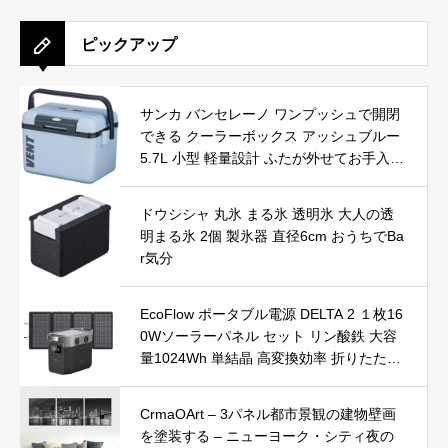
ピックアップ
サンカ バンセレーノ ワンプッシュで開閉
できる クーラーボックス アッシュブルー
5.7L 小型 軽量設計 ふたが外せてお手入れ
簡単 日本製 キャンプ 部活 (幅29.6×奥行2
1.2×高さ19.9cm) SANKA SVES-#6BL
ドウシシャ 丸氷 まる氷 透明氷 大人の透
明まる氷 2個 製氷器 直径6cm おうちでBa
r気分
EcoFlow ポータブル電源 DELTA 2 １枚16
0Wソーラーパネル セット リン酸鉄 大容
量1024Wh 単結晶 高変換効率 折りたたみ
式 IP68 防水防塵 家庭用 蓄電池 発電機 ポ
ータブル バッテリー AC出力1500W 1000
CrmaOArt – 3パネル都市景観の建物壁画
W 急速充電 1.2時間フル充電 アプリ対応
を塗装する – ニューヨーク・シティ夜の
(サージ2250W) 車中泊 薄型 コンパクト 防