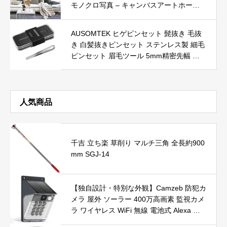
モノクロ写真 – キャンバスアートホーム
災 ポータブル電源用
インテリア – 30x30cm
AUSOMTEK ヒゲピンセット 髭抜き 毛抜
き 白髪抜きピンセット ステンレス製 細毛
ピンセット 眉毛ツール 5mm精密先幅 ク
リアボックス (1個入)
人気商品
千吉 立ち楽 草削り マルチ三角 全長約900
mm SGJ-14
【独自設計・特別な外観】Camzeb 防犯カ
メラ 屋外 ソーラー 400万高画素 監視カメ
ラ ワイヤレス WiFi 無線 電池式 Alexa 赤
外線/カラー暗視 双方向音声 音光警報 プ