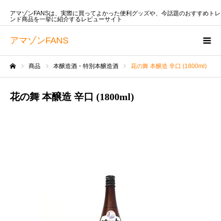
アマゾンFANSは、実際に買ってよかった便利グッズや、今話題のおすすめトレ
ンド商品を一挙に紹介するレビューサイト
アマゾンFANS
商品
本醸造酒・特別本醸造酒
花の舞 本醸造 辛口 (1800ml)
ホーム
花の舞 本醸造 辛口 (1800ml)