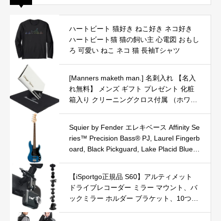
ハートビート 猫好き ねこ好き ネコ好き
ハートビート猫 猫の飼い主 心電図 おもし
ろ 可愛い ねこ ネコ 猫 長袖Tシャツ
[Manners maketh man.] 名刺入れ 【名入
れ無料】 メンズ ギフト プレゼント 化粧
箱入り クリーニングクロス付属 （ホワイ
ト）
Squier by Fender エレキベース Affinity Se
ries™ Precision Bass® PJ, Laurel Fingerb
oard, Black Pickguard, Lake Placid Blue
ソフトケース付き
【iSportgo正規品 S60】アルティメット
ドライブレコーダー ミラー マウント、バ
ックミラー ホルダー ブラケット、10つ異
なるアダプタ付け、Anero、Chortau、TO
GUARD、Transcend DrivePro、APEMA