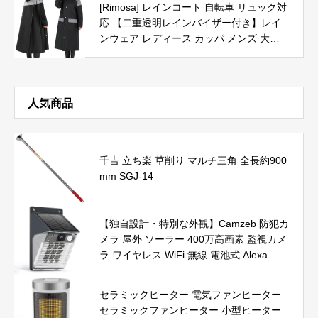
[Rimosa] レインコート 自転車 リュック対
N、Gopro Hero、その他のほとんどのダッ
応 【二重透明レインバイザー付き】レイ
シュカメラに適用
ンウェア レディース カッパ メンズ 大き
い 軽量 防水 防風 雨具 雨合羽 かっぱ バイ
ク レインポンチョ ロング 超撥水 梅雨対
策 豪雨対応 (ブラック, XL)
人気商品
千吉 立ち楽 草削り マルチ三角 全長約900
mm SGJ-14
【独自設計・特別な外観】Camzeb 防犯カ
メラ 屋外 ソーラー 400万高画素 監視カメ
ラ ワイヤレス WiFi 無線 電池式 Alexa 赤
外線/カラー暗視 双方向音声 音光警報 プ
ッシュ通知 動体検知 クラウド/SDカード
セラミックヒーター 電気ファンヒーター
録画 IP66防水 遠隔操作
セラミックファンヒーター 小型ヒーター