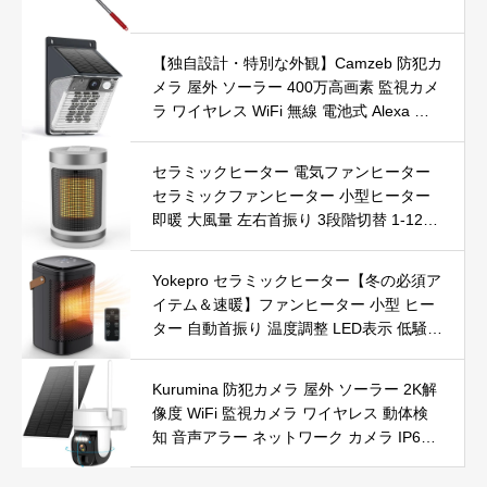
【独自設計・特別な外観】Camzeb 防犯カ
メラ 屋外 ソーラー 400万高画素 監視カメ
ラ ワイヤレス WiFi 無線 電池式 Alexa 赤
外線/カラー暗視 双方向音声 音光警報 プ
ッシュ通知 動体検知 クラウド/SDカード
セラミックヒーター 電気ファンヒーター
録画 IP66防水 遠隔操作
セラミックファンヒーター 小型ヒーター
即暖 大風量 左右首振り 3段階切替 1-12時
間タイマー設定可能 リモコン付 電気ヒー
ター 転倒自動オフ 過熱保護 省エネ 節電 P
Yokepro セラミックヒーター【冬の必須ア
SE認証済 暖房器具
イテム＆速暖】ファンヒーター 小型 ヒー
ター 自動首振り 温度調整 LED表示 低騒音
【空気浄化】ファンヒーター電気 ECO知
能恒温 省エネ 暖房器具 転倒オフ 過熱保
Kurumina 防犯カメラ 屋外 ソーラー 2K解
護【タイマー機能】【リモコン付き】 持
像度 WiFi 監視カメラ ワイヤレス 動体検
ち運び便利 電気ヒーター 脱衣所 足元 ト
知 音声アラー ネットワーク カメラ IP65
イレ オフィス キッチン リビング 寝室 書
防水 320°広角撮影 ios android 対応 屋内
斎 日本語説明書付 ブラック
外使用可能 警告タイプ：モーションのみ