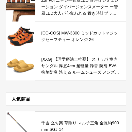
ZanPol ニキシー管風LED 管時計シミュレ
ーション ダイバージェンスメーター ー管
風LED大人が心奪われる 置き時計ブラッ
クウォルナットパネルで調整可能なLedヴ
ィンテージ目覚まし時計の色、新年の誕生
日のバレンタインのための最高のボーイフ
[CO-COS] MW-3300 ミッドカットマジッ
レンドギフト
クセーフティー オレンジ 26
[XXG] 【理学療法士推奨】 スリッパ 室内
サンダル 厚底4cm 超軽量 静音 防滑 EVA
抗菌防臭 洗える ルームシューズ メンズ
レディース 兼用 バス トイレ ベランダ対
応 足包みフィット イエロー 22.5 cm-23.5
cm
人気商品
千吉 立ち楽 草削り マルチ三角 全長約900
mm SGJ-14