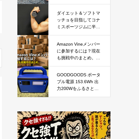
てみて気づいたこと
ダイエット＆ソフトマ
ッチョを目指してコナ
ミスポーツジムに半年
通ってみた結果
Amazon Vineメンバー
に参加するには？現在
も挑戦中のまとめ。招
待される条件やレビュ
ー数・参考になったの
GOODGOODS ポータ
目安
ブル電源 153.6Wh 出
力200Wをふるさと納
税で手に入れる！防
災・アウトドアに最適
な小型ポータブル電源
を徹底レビュー