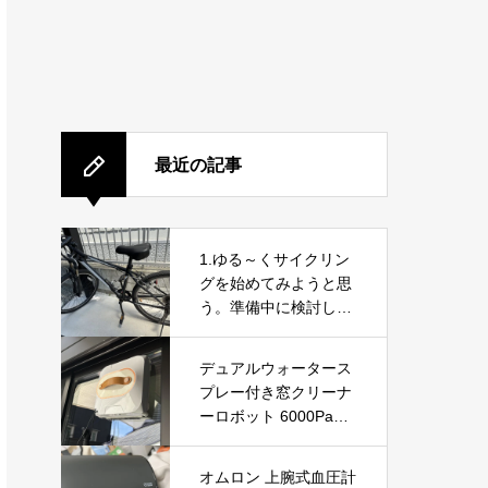
最近の記事
1.ゆる～くサイクリン
グを始めてみようと思
う。準備中に検討した
商品と今の意気込み
デュアルウォータース
プレー付き窓クリーナ
ーロボット 6000Pa吸
引力搭載｜高層ビルの
窓やガラスドアを自動
オムロン 上腕式血圧計
で掃除できる窓掃除ロ