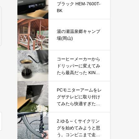
ブラック HEM-7600T-
ボットを徹底レビュー
BK
湯の瀬温泉郷キャンプ
場(岡山)
コーヒーメーカーから
ドリッパーに変えてみ
たら最高だった KINTO
(キントー)
PCモニターアームをレ
グザテレビに取り付け
てみたら快適すぎた！
VESA変換プレートで
実現した便利な使い方
2.ゆる～くサイクリン
グを始めてみようと思
う。コンビニまで走っ