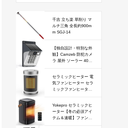
カバー 会議用/授業用/
ビデオ通話/生放送 You
tube, Skype, Faceboo
千吉 立ち楽 草削り マ
k, zoom, Facetimeなど
ルチ三角 全長約900m
対応
m SGJ-14
【独自設計・特別な外
観】Camzeb 防犯カメ
ラ 屋外 ソーラー 400
万高画素 監視カメラ
ワイヤレス WiFi 無線
セラミックヒーター 電
電池式 Alexa 赤外線/カ
気ファンヒーター セラ
ラー暗視 双方向音声
ミックファンヒーター
音光警報 プッシュ通知
小型ヒーター 即暖 大
動体検知 クラウド/SD
風量 左右首振り 3段階
カード録画 IP66防水
Yokepro セラミックヒ
切替 1-12時間タイマー
遠隔操作
ーター【冬の必須アイ
設定可能 リモコン付
テム＆速暖】ファンヒ
電気ヒーター 転倒自動
ーター 小型 ヒーター
オフ 過熱保護 省エネ