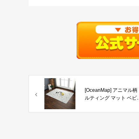
[OceanMap] アニマル柄
ルティング マット ベビ
プレイマット aa4 赤ち
ん ペット 猫 ラグ コッ
プレイマット 室内 洗え
丸洗い イブルマット 綿 
ットンラグ 寝相アート 