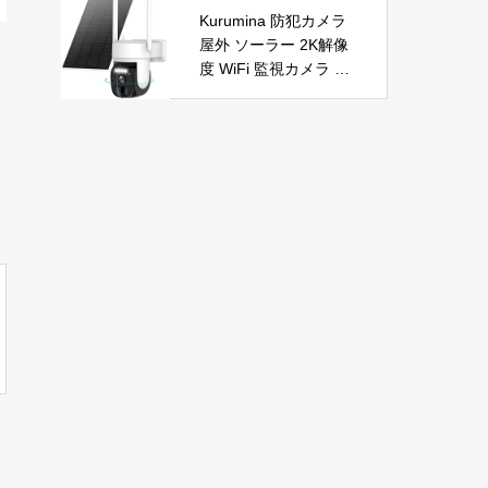
自動首振り 温度調整 L
節電 PSE認証済 暖房
Kurumina 防犯カメラ
ED表示 低騒音【空気
器具
屋外 ソーラー 2K解像
浄化】ファンヒーター
度 WiFi 監視カメラ ワ
電気 ECO知能恒温 省
イヤレス 動体検知 音
エネ 暖房器具 転倒オ
声アラー ネットワーク
フ 過熱保護【タイマー
カメラ IP65防水 320°
機能】【リモコン付
広角撮影 ios android
き】 持ち運び便利 電
対応 屋内外使用可能
気ヒーター 脱衣所 足
警告タイプ：モーショ
元 トイレ オフィス キ
ンのみ
ッチン リビング 寝室
書斎 日本語説明書付
ブラック