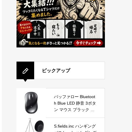
ピックアップ
バッファロー Bluetoot
h Blue LED 静音 3ボタ
ン マウス ブラック Wi
ndows/Mac/Chrome/A
ndroid/iOS/iPadOS対
S.fields.inc ハンギング
応 電池長寿命最大450