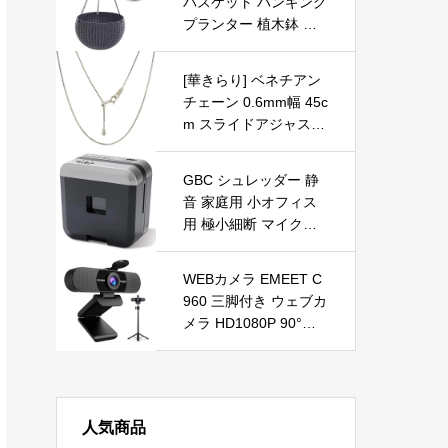
バスケット ハンギング
日 軽量 BSMBB105BK
プランター 植木鉢 丸
吊り下げ チェーン付き
小 グレー
[華きらり] ベネチアン
チェーン 0.6mm幅 45c
m スライドアジャスタ
ー付 (プラチナ)
GBC シュレッダー 静
音 家庭用 小オフィス
用 極小細断 マイクロ
クロスカット 最大細断
枚数7枚 連続使用約5
WEBカメラ EMEET C
分 プラスチックカード
960 三脚付き ウェブカ
も細断可能 ホチキス対
メラ HD1080P 90°広
応 ダストボックス9L A
角 パソコンカメラ 内
4/約100枚収容 マイク
蔵マイク ノイズリダク
ロカットシュレッダ ペ
ション PCカメラUSB
ーパーホルダー付き G
接続簡単 自動光補正
SHA25M-S シルバー
人気商品
高さ調節 プライバシー