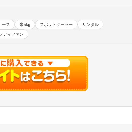
ケース
米5kg
スポットクーラー
サンダル
ンディファン