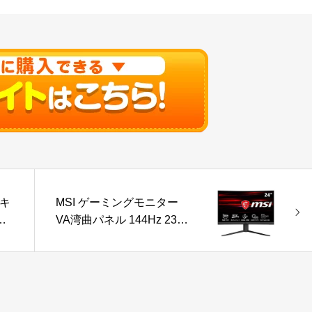
 キ
MSI ゲーミングモニター
ー
VA湾曲パネル 144Hz 23.6
ゃ
インチ スリムベゼル 高い
トン
色再現性 フル
る
HD/1ms/FreeSync
コ
Premium/HDMI/DP Optix
お
G24C4