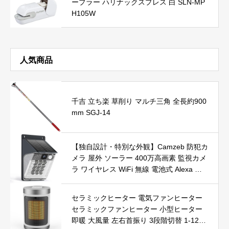
ープラー ハリナックスプレス 白 SLN-MP
H105W
人気商品
千吉 立ち楽 草削り マルチ三角 全長約900
mm SGJ-14
【独自設計・特別な外観】Camzeb 防犯カ
メラ 屋外 ソーラー 400万高画素 監視カメ
ラ ワイヤレス WiFi 無線 電池式 Alexa 赤
外線/カラー暗視 双方向音声 音光警報 プ
ッシュ通知 動体検知 クラウド/SDカード
セラミックヒーター 電気ファンヒーター
録画 IP66防水 遠隔操作
セラミックファンヒーター 小型ヒーター
即暖 大風量 左右首振り 3段階切替 1-12時