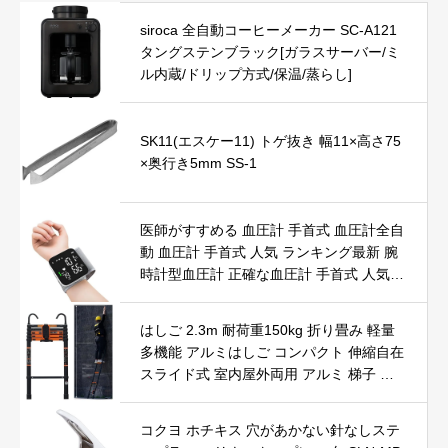
siroca 全自動コーヒーメーカー SC-A121
タングステンブラック[ガラスサーバー/ミ
ル内蔵/ドリップ方式/保温/蒸らし]
SK11(エスケー11) トゲ抜き 幅11×高さ75
×奥行き5mm SS-1
医師がすすめる 血圧計 手首式 血圧計全自
動 血圧計 手首式 人気 ランキング最新 腕
時計型血圧計 正確な血圧計 手首式 人気
ランキング 血圧を簡単に監視できます 高
齢者 不整脈検知血圧計 正確 電子血圧計手
はしご 2.3m 耐荷重150kg 折り畳み 軽量
首 共通 血圧 測定器 友人、長老、祖父母
多機能 アルミはしご コンパクト 伸縮自在
への贈り物に最適ですアネロイド (black)
スライド式 室内屋外両用 アルミ 梯子 持
ち運び便利 「現在注文すると十日内納品
可能」
コクヨ ホチキス 穴があかない針なしステ