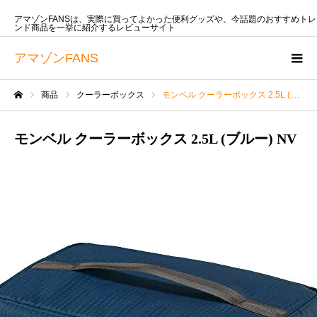
アマゾンFANSは、実際に買ってよかった便利グッズや、今話題のおすすめトレ
ンド商品を一挙に紹介するレビューサイト
アマゾンFANS
商品
クーラーボックス
モンベル クーラーボックス 2.5L (ブルー) NV
ホーム
モンベル クーラーボックス 2.5L (ブルー) NV