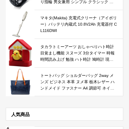
り指輪 男女兼用 シンプル クラシック ア
クセサリー (ブラック, 24)
マキタ(Makita) 充電式クリーナ（アイボリ
ー）バッテリ内蔵式 10.8V2Ah 充電器付 C
L116DWI
タカラトミーアーツ おしゃべりハト時計
目覚まし機能 スヌーズ 3分タイマー 時報
時間読み上げ 勉強 ハト時計 鳩時計 現在
時刻確認
トートバッグ ショルダーバッグ 2way メ
ンズ ビジネス 本革 ヌメ革 栃木レザー ハ
ンドメイド ファスナー A4 調節可 ネイビ
ーブルー
人気商品