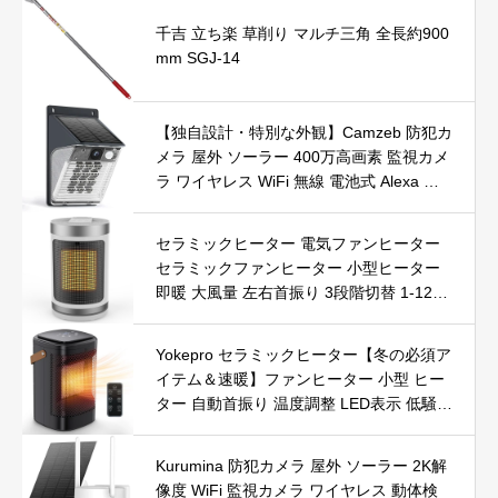
千吉 立ち楽 草削り マルチ三角 全長約900
mm SGJ-14
【独自設計・特別な外観】Camzeb 防犯カ
メラ 屋外 ソーラー 400万高画素 監視カメ
ラ ワイヤレス WiFi 無線 電池式 Alexa 赤
外線/カラー暗視 双方向音声 音光警報 プ
ッシュ通知 動体検知 クラウド/SDカード
セラミックヒーター 電気ファンヒーター
録画 IP66防水 遠隔操作
セラミックファンヒーター 小型ヒーター
即暖 大風量 左右首振り 3段階切替 1-12時
間タイマー設定可能 リモコン付 電気ヒー
ター 転倒自動オフ 過熱保護 省エネ 節電 P
Yokepro セラミックヒーター【冬の必須ア
SE認証済 暖房器具
イテム＆速暖】ファンヒーター 小型 ヒー
ター 自動首振り 温度調整 LED表示 低騒音
【空気浄化】ファンヒーター電気 ECO知
能恒温 省エネ 暖房器具 転倒オフ 過熱保
Kurumina 防犯カメラ 屋外 ソーラー 2K解
護【タイマー機能】【リモコン付き】 持
像度 WiFi 監視カメラ ワイヤレス 動体検