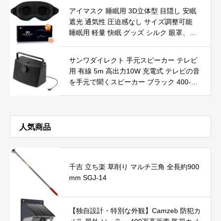
再生 メッセージ通知 パスワード設定 DIY
アイマスク 睡眠用 3D立体型 目隠し 安眠
文字盤 運動モード 多機能 腕時計 丸型 メ
遮光 通気性 圧迫感なし サイズ調整可能
ンズ レディース スポーツ 日本語説明書付
睡眠用 軽量 快眠 グッズ シルク 眼罩、仮
き (ホワイト)
眠、瞑想、昼寝、旅行用3D 遮光デザイン
アイマスク 耳栓セット（ブラック）
サンワダイレクト 手元スピーカー テレビ
用 有線 5m 高出力10W 充電式 テレビの音
を手元で聞くスピーカー ブラック 400-SP
103BK
人気商品
千吉 立ち楽 草削り マルチ三角 全長約900
mm SGJ-14
【独自設計・特別な外観】Camzeb 防犯カ