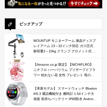
ピックアップ
MOUNTUP モニターアーム 液晶ディスプ
レイアーム 13～32インチ対応 ガス圧式
耐荷重2～10kg クランプ グロメット式 VE
SA対応 75x75mm 100×100mm ケーブル
収納 (1画面)
【Amazon.co.jp 限定】【NICHIFLRO】
ニチフロ ハーバリウム プリザーブドフラ
ワー 枯れない花 女性 プレゼント 母の日
父の日 誕生日 贈り物 2wayボトル (ピン
ク)
【革新モデル】 スマートウォッチ Bluetoo
th5.3 通話機能付き 腕時計 1.54インチ大
画面 長持ちバッテリー IP68防水 Android i
Phone対応 Bluetooth 通話 着信通知 音楽