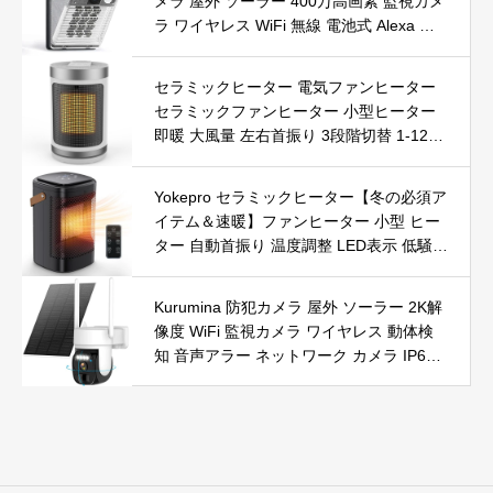
メラ 屋外 ソーラー 400万高画素 監視カメ
ラ ワイヤレス WiFi 無線 電池式 Alexa 赤
外線/カラー暗視 双方向音声 音光警報 プ
ッシュ通知 動体検知 クラウド/SDカード
セラミックヒーター 電気ファンヒーター
録画 IP66防水 遠隔操作
セラミックファンヒーター 小型ヒーター
即暖 大風量 左右首振り 3段階切替 1-12時
間タイマー設定可能 リモコン付 電気ヒー
ター 転倒自動オフ 過熱保護 省エネ 節電 P
Yokepro セラミックヒーター【冬の必須ア
SE認証済 暖房器具
イテム＆速暖】ファンヒーター 小型 ヒー
ター 自動首振り 温度調整 LED表示 低騒音
【空気浄化】ファンヒーター電気 ECO知
能恒温 省エネ 暖房器具 転倒オフ 過熱保
Kurumina 防犯カメラ 屋外 ソーラー 2K解
護【タイマー機能】【リモコン付き】 持
像度 WiFi 監視カメラ ワイヤレス 動体検
ち運び便利 電気ヒーター 脱衣所 足元 ト
知 音声アラー ネットワーク カメラ IP65
イレ オフィス キッチン リビング 寝室 書
防水 320°広角撮影 ios android 対応 屋内
斎 日本語説明書付 ブラック
外使用可能 警告タイプ：モーションのみ