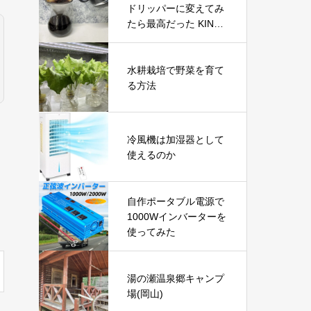
ドリッパーに変えてみ
たら最高だった KINTO
(キントー)
水耕栽培で野菜を育て
る方法
冷風機は加湿器として
使えるのか
自作ポータブル電源で
1000Wインバーターを
使ってみた
湯の瀬温泉郷キャンプ
場(岡山)