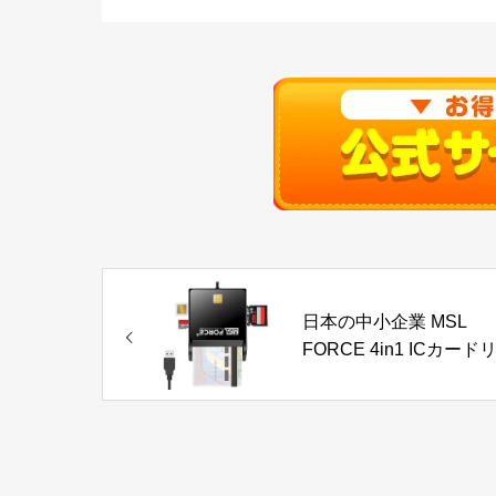
日本の中小企業 MSL
FORCE 4in1 ICカード
ダー マイナンバー対応
USB-A SD MMC TF
microSD SIM 確定申告 
置不要 USB接続型 ICチ
プ scr306-1 単品