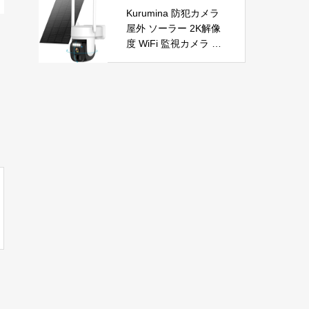
自動首振り 温度調整 L
節電 PSE認証済 暖房
Kurumina 防犯カメラ
ED表示 低騒音【空気
器具
屋外 ソーラー 2K解像
浄化】ファンヒーター
度 WiFi 監視カメラ ワ
電気 ECO知能恒温 省
イヤレス 動体検知 音
エネ 暖房器具 転倒オ
声アラー ネットワーク
フ 過熱保護【タイマー
カメラ IP65防水 320°
機能】【リモコン付
広角撮影 ios android
き】 持ち運び便利 電
対応 屋内外使用可能
気ヒーター 脱衣所 足
警告タイプ：モーショ
元 トイレ オフィス キ
ンのみ
ッチン リビング 寝室
書斎 日本語説明書付
ブラック