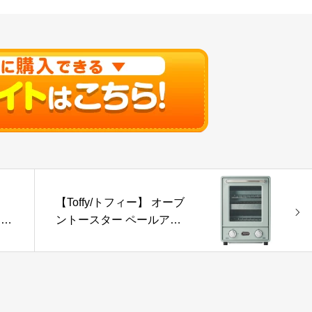
【Toffy/トフィー】 オーブ
リー
ントースター ペールアク
ア K-TS4-PA
設
ッ