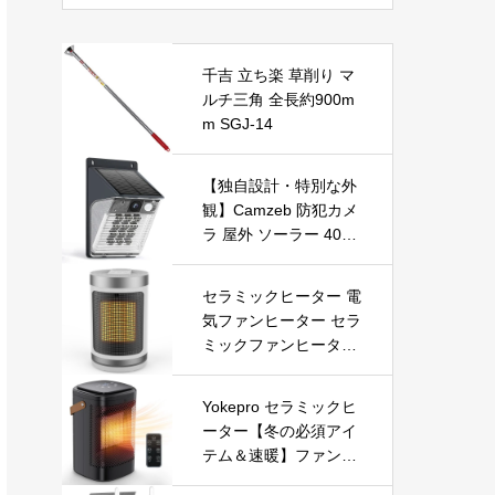
酸水対応 オフィス 会
社 家庭用 小型 シンプ
ル おしゃれ
千吉 立ち楽 草削り マ
ルチ三角 全長約900m
m SGJ-14
【独自設計・特別な外
観】Camzeb 防犯カメ
ラ 屋外 ソーラー 400
万高画素 監視カメラ
ワイヤレス WiFi 無線
セラミックヒーター 電
電池式 Alexa 赤外線/カ
気ファンヒーター セラ
ラー暗視 双方向音声
ミックファンヒーター
音光警報 プッシュ通知
小型ヒーター 即暖 大
動体検知 クラウド/SD
風量 左右首振り 3段階
カード録画 IP66防水
Yokepro セラミックヒ
切替 1-12時間タイマー
遠隔操作
ーター【冬の必須アイ
設定可能 リモコン付
テム＆速暖】ファンヒ
電気ヒーター 転倒自動
ーター 小型 ヒーター
オフ 過熱保護 省エネ