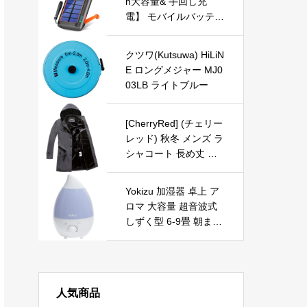
h大容量& 手回し充
電】 モバイルバッテリ
ー ソーラー 大容量 ケ
ーブル内蔵 急速充電
クツワ(Kutsuwa) HiLiN
ソーラーモバイルバッ
E ロングメジャー MJ0
テリー ソーラーチャー
03LB ライトブルー
ジャー 5台同時充電 5
way蓄電 IPX7防水 耐
衝撃 スマホ携帯充電器
[CherryRed] (チェリー
高輝度 LEDライト付き
レッド) 秋冬 メンズ ラ
太陽光で充電でき 緊急
シャコート 長め丈 ロ
停電対策 SOSモード
ングコート ウール 修
地震/災害/旅行/アウト
身 防寒ジャケット 裏
Yokizu 加湿器 卓上 ア
ドア用 iPhone/iPad/An
起毛 グレー M
ロマ 大容量 超音波式
droid各種他対応 (オレ
しずく型 6-9畳 朝まで
ンジ)
連続稼働 LEDライト
寝室 リビング 静音 空
気清浄 乾燥対策 省エ
ネ 空焚き防止 360°ミ
人気商品
スト調整可能 次亜塩素