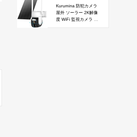
自動首振り 温度調整 L
節電 PSE認証済 暖房
Kurumina 防犯カメラ
ED表示 低騒音【空気
器具
屋外 ソーラー 2K解像
浄化】ファンヒーター
度 WiFi 監視カメラ ワ
電気 ECO知能恒温 省
イヤレス 動体検知 音
エネ 暖房器具 転倒オ
声アラー ネットワーク
フ 過熱保護【タイマー
カメラ IP65防水 320°
機能】【リモコン付
広角撮影 ios android
き】 持ち運び便利 電
対応 屋内外使用可能
気ヒーター 脱衣所 足
警告タイプ：モーショ
元 トイレ オフィス キ
ンのみ
ッチン リビング 寝室
書斎 日本語説明書付
ブラック