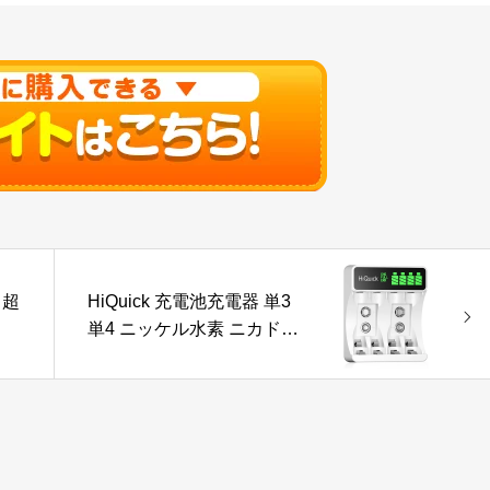
 超
HiQuick 充電池充電器 単3
単4 ニッケル水素 ニカド充
電池に対応 急速充電器
LCD付き 電池残量の表示
独立したスロット 単3形 単
4形電池充電可能 Type-C入
力ポート コンパクト 携帯