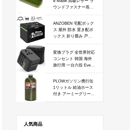
d Made 高級レザー ラ
機器
ウンドファスナー長財
布 メンズ向（JP-2500
BKRE JP-2500GRC
ANZOBEN 宅配ボック
A） (JP-2500GRCA
ス 屋外 防水 置き配ボ
（グリーンキャメル）)
ックス 折り畳み 戸建
て用 大容量 宅配box
宅配便ボックス 配達ボ
変換プラグ 全世界対応
ックス 鍵付き （ステ
コンセント 韓国 海外
ッカー 南京錠*2 ワイ
旅行用 一台六役 Evers
ヤー 印鑑ポケット）付
hop 便利グッズ マルチ
き 大型 おしゃれ 保冷
変換プラグ C BF O A
置き配バッグ
PLOWガソリン携行缶
タイプ 4つUSB-Aと１
1リットル 給油ホース
つUSB-C付き オースト
付き アーミーグリーン
ラリア 旅行用電源変換
【PH-GT1】
プラグ 4USBポート タ
イプ-Cポート付き ac
アダプター アメリカ
イギリス シンガポール
人気商品
マレーシア タイ 香港