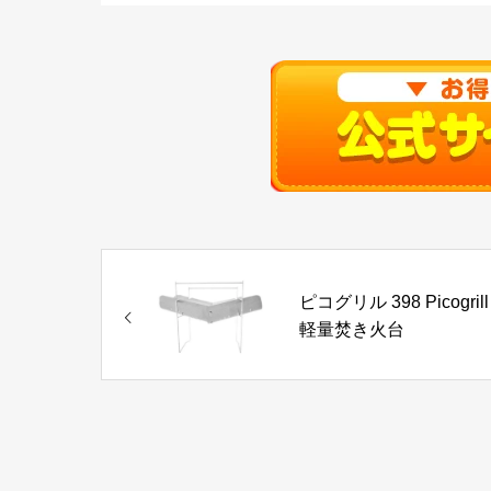
ピコグリル 398 Picogrill
軽量焚き火台