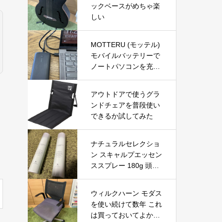
ックベースがめちゃ楽
しい
MOTTERU (モッテル)
モバイルバッテリーで
ノートパソコンを充電
( Lenovo Yoga C740 )
アウトドアで使うグラ
ンドチェアを普段使い
できるか試してみた
ナチュラルセレクショ
ン スキャルプエッセン
ススプレー 180g 頭皮
＆ボディ用美容液を徹
底レビュー｜炭酸泡で
ウィルクハーン モダス
手軽に頭皮と肌をリフ
を使い続けて数年 これ
レッシュ
は買っておいてよかっ