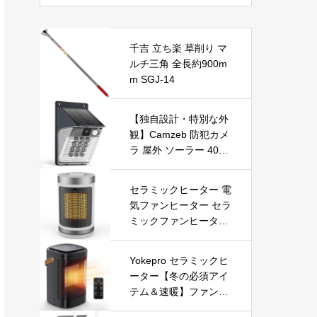
中国などに対応 変換器
海外電源プラグ 旅行用
品
千吉 立ち楽 草削り マ
ルチ三角 全長約900m
m SGJ-14
【独自設計・特別な外
観】Camzeb 防犯カメ
ラ 屋外 ソーラー 400
万高画素 監視カメラ
ワイヤレス WiFi 無線
セラミックヒーター 電
電池式 Alexa 赤外線/カ
気ファンヒーター セラ
ラー暗視 双方向音声
ミックファンヒーター
音光警報 プッシュ通知
小型ヒーター 即暖 大
動体検知 クラウド/SD
風量 左右首振り 3段階
カード録画 IP66防水
Yokepro セラミックヒ
切替 1-12時間タイマー
遠隔操作
ーター【冬の必須アイ
設定可能 リモコン付
テム＆速暖】ファンヒ
電気ヒーター 転倒自動
ーター 小型 ヒーター
オフ 過熱保護 省エネ