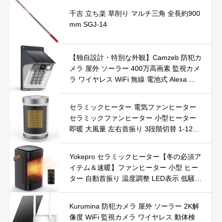
千吉 立ち楽 草削り マルチ三角 全長約900
mm SGJ-14
【独自設計・特別な外観】Camzeb 防犯カ
メラ 屋外 ソーラー 400万高画素 監視カメ
ラ ワイヤレス WiFi 無線 電池式 Alexa 赤
外線/カラー暗視 双方向音声 音光警報 プ
ッシュ通知 動体検知 クラウド/SDカード
セラミックヒーター 電気ファンヒーター
録画 IP66防水 遠隔操作
セラミックファンヒーター 小型ヒーター
即暖 大風量 左右首振り 3段階切替 1-12時
間タイマー設定可能 リモコン付 電気ヒー
ター 転倒自動オフ 過熱保護 省エネ 節電 P
Yokepro セラミックヒーター【冬の必須ア
SE認証済 暖房器具
イテム＆速暖】ファンヒーター 小型 ヒー
ター 自動首振り 温度調整 LED表示 低騒音
【空気浄化】ファンヒーター電気 ECO知
能恒温 省エネ 暖房器具 転倒オフ 過熱保
Kurumina 防犯カメラ 屋外 ソーラー 2K解
護【タイマー機能】【リモコン付き】 持
像度 WiFi 監視カメラ ワイヤレス 動体検