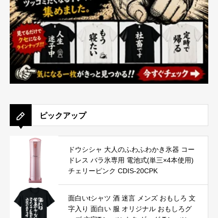
ピックアップ
ドウシシャ 大人のふわふわかき氷器 コー
ドレス バラ氷専用 電池式(単三×4本使用)
チェリーピンク CDIS-20CPK
面白いtシャツ 酒 迷言 メンズ おもしろ 文
字入り 面白い 服 オリジナル おもしろグ