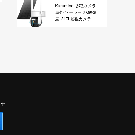
自動首振り 温度調整 L
節電 PSE認証済 暖房
Kurumina 防犯カメラ
ED表示 低騒音【空気
器具
屋外 ソーラー 2K解像
浄化】ファンヒーター
度 WiFi 監視カメラ ワ
電気 ECO知能恒温 省
イヤレス 動体検知 音
エネ 暖房器具 転倒オ
声アラー ネットワーク
フ 過熱保護【タイマー
カメラ IP65防水 320°
機能】【リモコン付
広角撮影 ios android
き】 持ち運び便利 電
対応 屋内外使用可能
気ヒーター 脱衣所 足
警告タイプ：モーショ
元 トイレ オフィス キ
ンのみ
ッチン リビング 寝室
書斎 日本語説明書付
ブラック
ます