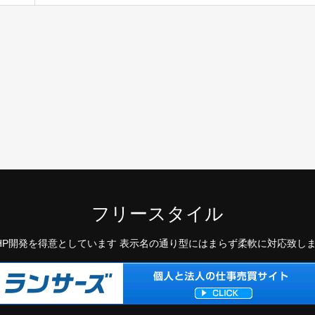
導
秋冬 男女兼用（ブラッ
シ
ク）
気
に
補
フリースタイル
HP開発を得意としています 表示名の通り型にはまらず柔軟に対応致し