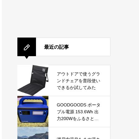
最近の記事
アウトドアで使うグラ
ンドチェアを普段使い
できるか試してみた
GOODGOODS ポータ
ブル電源 153.6Wh 出
力200Wをふるさと納
税で手に入れる！防
災・アウトドアに最適
な小型ポータブル電源