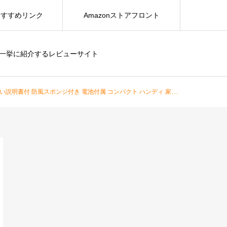
おすすめリンク
Amazonストアフロント
を一挙に紹介するレビューサイト
ポンジ付き 電池付属 コンパクト ハンディ 家庭用/オフィス/工事現場/交通道路