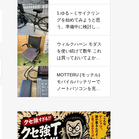
てみて気づいたこと
1.ゆる～くサイクリン
グを始めてみようと思
う。準備中に検討した
商品と今の意気込み
ウィルクハーン モダス
を使い続けて数年 これ
は買っておいてよかっ
たと思えるデスクワー
クの必需品
MOTTERU (モッテル)
モバイルバッテリーで
ノートパソコンを充電
( Lenovo Yoga C740 )