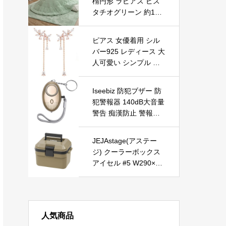
楕円形 ラピアス ピス
A-BK
タチオグリーン 約185
×225cm楕円形 無地 や
わらか ふかふか フェ
ピアス 女優着用 シル
ミニン #6842889
バー925 レディース 大
人可愛い シンプル 人
気 プレゼント かわい
い おしゃれ 両耳 誕生
Iseebiz 防犯ブザー 防
日 記念日 ジュエリー
犯警報器 140dB大音量
(Pink, Free)
警告 痴漢防止 警報ア
ラーム 卵 小型 カバン
飾り 5色選べる LEDラ
JEJAstage(アステー
イト付き 通学や通勤、
ジ) クーラーボックス
夜ラン派にお勧め (ゴ
アイセル #5 W290×D2
ールド)
19×H204mm ISL-5SB
サンドベージュ
人気商品