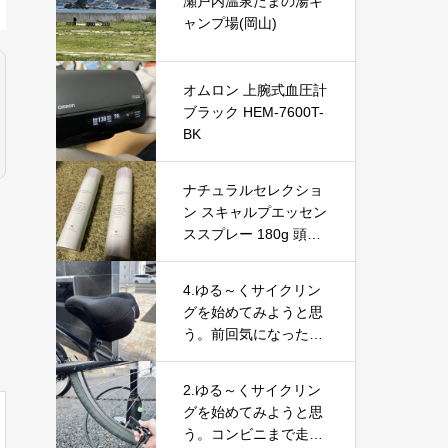
瀬戸内温泉たまの湯キ
を徹底レビュー
ャンプ場(岡山)
オムロン 上腕式血圧計
ブラック HEM-7600T-
BK
ナチュラルセレクショ
ン スキャルプエッセン
ススプレー 180g 頭皮
＆ボディ用美容液を徹
底レビュー｜炭酸泡で
4.ゆる～くサイクリン
手軽に頭皮と肌をリフ
グを始めてみようと思
レッシュ
う。前回気になったこ
との改善
2.ゆる～くサイクリン
グを始めてみようと思
う。コンビニまで走っ