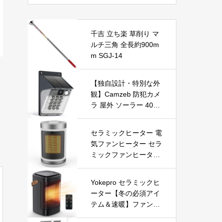
千吉 立ち楽 草削り マ
ルチ三角 全長約900m
m SGJ-14
【独自設計・特別な外
観】Camzeb 防犯カメ
ラ 屋外 ソーラー 400
万高画素 監視カメラ
ワイヤレス WiFi 無線
セラミックヒーター 電
電池式 Alexa 赤外線/カ
気ファンヒーター セラ
ラー暗視 双方向音声
ミックファンヒーター
音光警報 プッシュ通知
小型ヒーター 即暖 大
動体検知 クラウド/SD
風量 左右首振り 3段階
カード録画 IP66防水
Yokepro セラミックヒ
切替 1-12時間タイマー
遠隔操作
ーター【冬の必須アイ
設定可能 リモコン付
テム＆速暖】ファンヒ
電気ヒーター 転倒自動
ーター 小型 ヒーター
オフ 過熱保護 省エネ