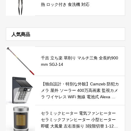
熱 ロック付き 食洗機 対応
人気商品
千吉 立ち楽 草削り マルチ三角 全長約900
mm SGJ-14
【独自設計・特別な外観】Camzeb 防犯カ
メラ 屋外 ソーラー 400万高画素 監視カメ
ラ ワイヤレス WiFi 無線 電池式 Alexa 赤
外線/カラー暗視 双方向音声 音光警報 プ
ッシュ通知 動体検知 クラウド/SDカード
セラミックヒーター 電気ファンヒーター
録画 IP66防水 遠隔操作
セラミックファンヒーター 小型ヒーター
即暖 大風量 左右首振り 3段階切替 1-12時