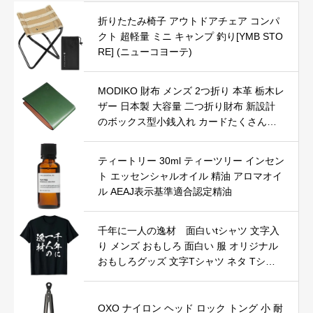
折りたたみ椅子 アウトドアチェア コンパ
クト 超軽量 ミニ キャンプ 釣り[YMB STO
RE] (ニューコヨーテ)
MODIKO 財布 メンズ 2つ折り 本革 栃木レ
ザー 日本製 大容量 二つ折り財布 新設計
のボックス型小銭入れ カードたくさん入
る 折りたたみ 一流の 財布 職人が作る 使
いやすい 御洒落 父の日(グリーン)
ティートリー 30ml ティーツリー インセン
ト エッセンシャルオイル 精油 アロマオイ
ル AEAJ表示基準適合認定精油
千年に一人の逸材 面白いtシャツ 文字入
り メンズ おもしろ 面白い 服 オリジナル
おもしろグッズ 文字Tシャツ ネタ Tシャ
ツ
OXO ナイロン ヘッド ロック トング 小 耐