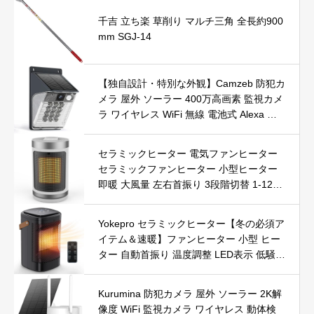
千吉 立ち楽 草削り マルチ三角 全長約900
mm SGJ-14
【独自設計・特別な外観】Camzeb 防犯カ
メラ 屋外 ソーラー 400万高画素 監視カメ
ラ ワイヤレス WiFi 無線 電池式 Alexa 赤
外線/カラー暗視 双方向音声 音光警報 プ
ッシュ通知 動体検知 クラウド/SDカード
セラミックヒーター 電気ファンヒーター
録画 IP66防水 遠隔操作
セラミックファンヒーター 小型ヒーター
即暖 大風量 左右首振り 3段階切替 1-12時
間タイマー設定可能 リモコン付 電気ヒー
ター 転倒自動オフ 過熱保護 省エネ 節電 P
Yokepro セラミックヒーター【冬の必須ア
SE認証済 暖房器具
イテム＆速暖】ファンヒーター 小型 ヒー
ター 自動首振り 温度調整 LED表示 低騒音
【空気浄化】ファンヒーター電気 ECO知
能恒温 省エネ 暖房器具 転倒オフ 過熱保
Kurumina 防犯カメラ 屋外 ソーラー 2K解
護【タイマー機能】【リモコン付き】 持
像度 WiFi 監視カメラ ワイヤレス 動体検