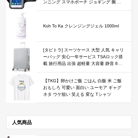
ンニング スマホポーチ ジョギング 腕 ポ
ーチ アームホルダー iPhone android イヤ
ホン
Koh To Ka クレンジングジェル 1000ml
[タビトラ] スーツケース 大型 人気 キャリ
ーバッグ 安心一年サービス TSAロック搭
載 旅行用品 出張 超軽量 大容量 静音 8輪
アルミフレーム 61L 4.8KG シルバー M
【TKG】卵かけご飯 ごはん 白飯 米 ご飯
おもしろ 可愛い 面白い ユーモア ギャグ
ネタ ウケ狙い 笑える 変な Tシャツ
人気商品