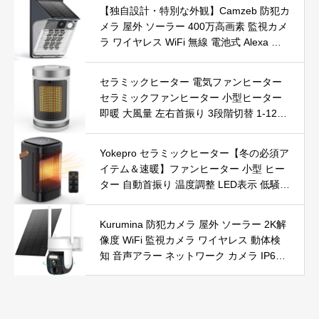
【独自設計・特別な外観】Camzeb 防犯カ
メラ 屋外 ソーラー 400万高画素 監視カメ
ラ ワイヤレス WiFi 無線 電池式 Alexa 赤
外線/カラー暗視 双方向音声 音光警報 プ
ッシュ通知 動体検知 クラウド/SDカード
セラミックヒーター 電気ファンヒーター
録画 IP66防水 遠隔操作
セラミックファンヒーター 小型ヒーター
即暖 大風量 左右首振り 3段階切替 1-12時
間タイマー設定可能 リモコン付 電気ヒー
ター 転倒自動オフ 過熱保護 省エネ 節電 P
Yokepro セラミックヒーター【冬の必須ア
SE認証済 暖房器具
イテム＆速暖】ファンヒーター 小型 ヒー
ター 自動首振り 温度調整 LED表示 低騒音
【空気浄化】ファンヒーター電気 ECO知
能恒温 省エネ 暖房器具 転倒オフ 過熱保
Kurumina 防犯カメラ 屋外 ソーラー 2K解
護【タイマー機能】【リモコン付き】 持
像度 WiFi 監視カメラ ワイヤレス 動体検
ち運び便利 電気ヒーター 脱衣所 足元 ト
知 音声アラー ネットワーク カメラ IP65
イレ オフィス キッチン リビング 寝室 書
防水 320°広角撮影 ios android 対応 屋内
斎 日本語説明書付 ブラック
外使用可能 警告タイプ：モーションのみ