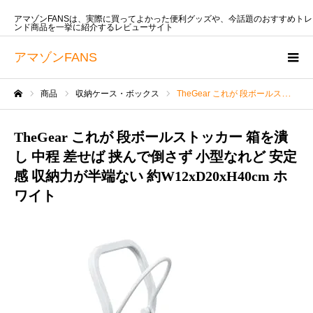
アマゾンFANSは、実際に買ってよかった便利グッズや、今話題のおすすめトレ
ンド商品を一挙に紹介するレビューサイト
アマゾンFANS
商品
収納ケース・ボックス
TheGear これが 段ボールストッカー 箱を潰し 中程 差せば 挟んで倒さず 小型なれど 安定感 収納力が半端ない 約W12xD20xH40cm ホワイト
ホーム
TheGear これが 段ボールストッカー 箱を潰
し 中程 差せば 挟んで倒さず 小型なれど 安定
感 収納力が半端ない 約W12xD20xH40cm ホ
ワイト