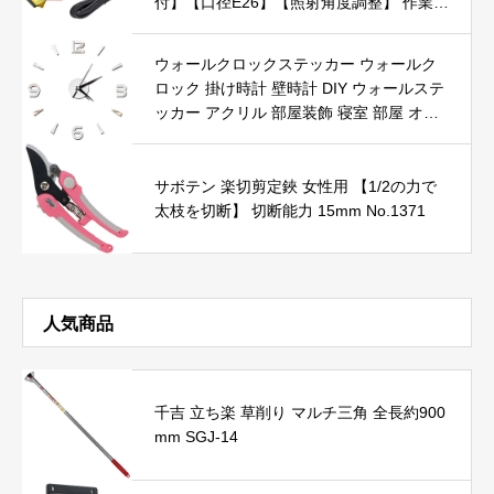
付】【口径E26】【照射角度調整】 作業灯
工事用 現場 ライト 照明 投光器 植物育成
たかぎ TAKAGI
ウォールクロックステッカー ウォールク
ロック 掛け時計 壁時計 DIY ウォールステ
ッカー アクリル 部屋装飾 寝室 部屋 オフ
ィス 銀
サボテン 楽切剪定鋏 女性用 【1/2の力で
太枝を切断】 切断能力 15mm No.1371
人気商品
千吉 立ち楽 草削り マルチ三角 全長約900
mm SGJ-14