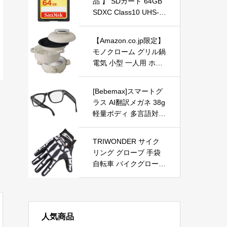
品 】 SDカード 64GB
5/XBOX/Nintendo Swit
SDXC Class10 UHS-I
ch/PC/Mac/Wiiなど対
U3 V30 SanDisk Extre
応 持ち運び便利 スタ
me SDSDXV6-064G-G
ンドカバー付 日本語取
【Amazon.co.jp限定】
HENN エコパッケージ
扱説明書付 在宅勤務テ
モノクローム グリル鍋
レワークリモートワー
電気 小型 一人用 ホッ
クZB-156
トプレート 蒸し料理用
アミ 20cmコンパクト
[Bebemax]スマートグ
サイズ ホワイト MGP-
ラス AI翻訳メガネ 38g
0650/W
軽量ボディ 多言語対応
160カ国 通話&音声操
作 高精細録画機能 ボ
TRIWONDER サイク
タン2WAY操作 24時間
リング グローブ 手袋
連続駆動 防水設計 ビ
自転車 バイクグローブ
ジネス会議/海外旅行/
夏 サイクルグローブ
日常通勤に最適 忘年会
ロードバイク ランニン
景品や父の日プレゼン
グ スポーツ 衝撃吸収
トにも
陸上ウエア メンズ レ
人気商品
ディース (ブラック –