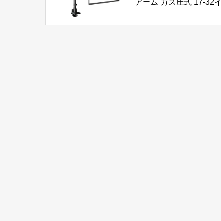
アーム ガス圧式 17-32
チ対応 耐荷重1-9kg 3年
証 4軸 ブラック GH-
AMDP1-BK