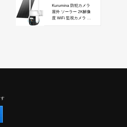
自動首振り 温度調整 L
節電 PSE認証済 暖房
Kurumina 防犯カメラ
ED表示 低騒音【空気
器具
屋外 ソーラー 2K解像
浄化】ファンヒーター
度 WiFi 監視カメラ ワ
電気 ECO知能恒温 省
イヤレス 動体検知 音
エネ 暖房器具 転倒オ
声アラー ネットワーク
フ 過熱保護【タイマー
カメラ IP65防水 320°
機能】【リモコン付
広角撮影 ios android
き】 持ち運び便利 電
対応 屋内外使用可能
気ヒーター 脱衣所 足
警告タイプ：モーショ
元 トイレ オフィス キ
ンのみ
ッチン リビング 寝室
書斎 日本語説明書付
ブラック
ます