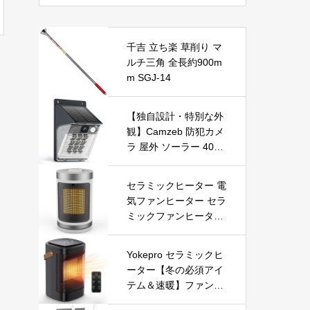
フルフィンガー, L)
千吉 立ち楽 草削り マ
ルチ三角 全長約900m
m SGJ-14
【独自設計・特別な外
観】Camzeb 防犯カメ
ラ 屋外 ソーラー 400
万高画素 監視カメラ
ワイヤレス WiFi 無線
セラミックヒーター 電
電池式 Alexa 赤外線/カ
気ファンヒーター セラ
ラー暗視 双方向音声
ミックファンヒーター
音光警報 プッシュ通知
小型ヒーター 即暖 大
動体検知 クラウド/SD
風量 左右首振り 3段階
カード録画 IP66防水
Yokepro セラミックヒ
切替 1-12時間タイマー
遠隔操作
ーター【冬の必須アイ
設定可能 リモコン付
テム＆速暖】ファンヒ
電気ヒーター 転倒自動
ーター 小型 ヒーター
オフ 過熱保護 省エネ