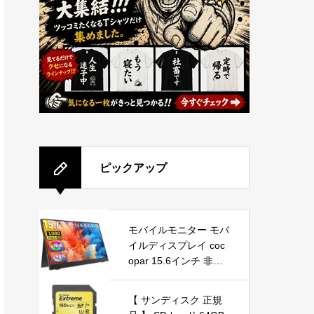
ピックアップ
モバイルモニター モバ
イルディスプレイ coc
opar 15.6インチ 非光
沢IPSパネル 薄い 軽量
1920×1080 FHD USB
【 サンディスク 正規
Type-C/HDMI/PS4/PS