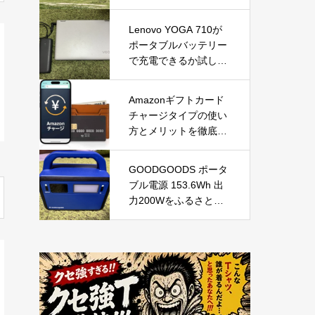
Lenovo YOGA 710が
ポータブルバッテリー
で充電できるか試して
みた
Amazonギフトカード
チャージタイプの使い
方とメリットを徹底解
説｜お得な活用方法と
注意点
GOODGOODS ポータ
ブル電源 153.6Wh 出
力200Wをふるさと納
税で手に入れる！防
災・アウトドアに最適
な小型ポータブル電源
を徹底レビュー