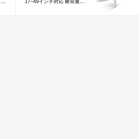
イン
17~49インチ対応 耐荷重
保
20kg ガススプリング式
VESA ロングアーム ワイ
ドモニター対応 ホワイト
DPA-SL07WH