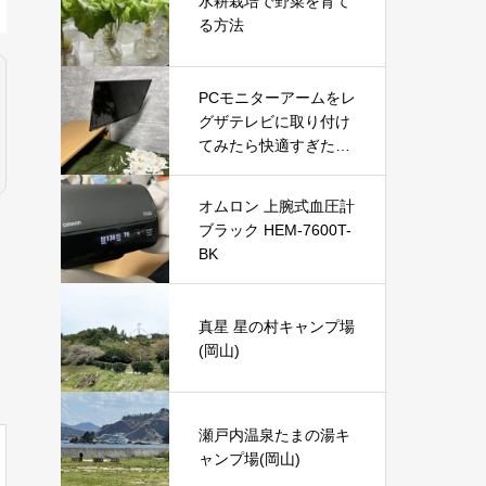
水耕栽培で野菜を育て
る方法
PCモニターアームをレ
グザテレビに取り付け
てみたら快適すぎた！
VESA変換プレートで
実現した便利な使い方
オムロン 上腕式血圧計
ブラック HEM-7600T-
BK
真星 星の村キャンプ場
(岡山)
瀬戸内温泉たまの湯キ
ャンプ場(岡山)