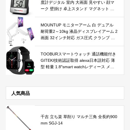
度計デジタル 室内 大画面 見やすい 顔マ
ーク 壁掛け 卓上スタンド マグネット ブ
ラックTP-49
MOUNTUP モニターアーム 白 デュアル
耐荷重2～10kg 液晶ディスプレイアーム 2
画面 32インチ対応 ガス圧式 クランプ グ
ロメット式 VESA対応 75x75mm 100×100
mm フリーリフト ホワイト MU8012-W-0
TOOBURスマートウォッチ 通話機能付き
7
GITEKI技術認証取得 alexa日本語対応 薄
型 軽量 1.8″smart watchレディース メン
ズ SMS/LINE/SNSなどアプリ通知 100種
類の運動モード 歩数/距離/消費カロリー記
録 腕時計デジタル ストレス 睡眠管理 ア
ンドロイド&iPhone対応 IP68防水 天気 輝
人気商品
度調整 リモート撮影 音楽制御 長時間バッ
テリー持ち
千吉 立ち楽 草削り マルチ三角 全長約900
mm SGJ-14