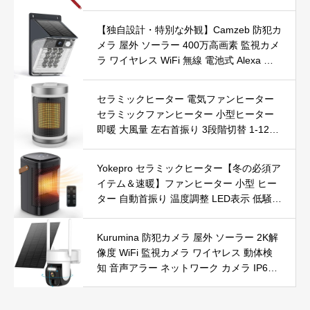
【独自設計・特別な外観】Camzeb 防犯カ
メラ 屋外 ソーラー 400万高画素 監視カメ
ラ ワイヤレス WiFi 無線 電池式 Alexa 赤
外線/カラー暗視 双方向音声 音光警報 プ
ッシュ通知 動体検知 クラウド/SDカード
セラミックヒーター 電気ファンヒーター
録画 IP66防水 遠隔操作
セラミックファンヒーター 小型ヒーター
即暖 大風量 左右首振り 3段階切替 1-12時
間タイマー設定可能 リモコン付 電気ヒー
ター 転倒自動オフ 過熱保護 省エネ 節電 P
Yokepro セラミックヒーター【冬の必須ア
SE認証済 暖房器具
イテム＆速暖】ファンヒーター 小型 ヒー
ター 自動首振り 温度調整 LED表示 低騒音
【空気浄化】ファンヒーター電気 ECO知
能恒温 省エネ 暖房器具 転倒オフ 過熱保
Kurumina 防犯カメラ 屋外 ソーラー 2K解
護【タイマー機能】【リモコン付き】 持
像度 WiFi 監視カメラ ワイヤレス 動体検
ち運び便利 電気ヒーター 脱衣所 足元 ト
知 音声アラー ネットワーク カメラ IP65
イレ オフィス キッチン リビング 寝室 書
防水 320°広角撮影 ios android 対応 屋内
斎 日本語説明書付 ブラック
外使用可能 警告タイプ：モーションのみ