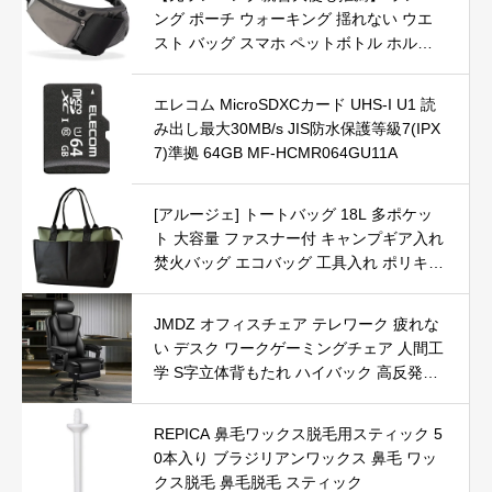
ング ポーチ ウォーキング 揺れない ウエ
スト バッグ スマホ ペットボトル ホルダ
ー 日本ブランド K-Kram メンズ レディー
ス 【取扱説明書付】 (ブラック)
エレコム MicroSDXCカード UHS-I U1 読
み出し最大30MB/s JIS防水保護等級7(IPX
7)準拠 64GB MF-HCMR064GU11A
[アルージェ] トートバッグ 18L 多ポケッ
ト 大容量 ファスナー付 キャンプギア入れ
焚火バッグ エコバッグ 工具入れ ポリキャ
ンバス / A1N / 18L カーキ
JMDZ オフィスチェア テレワーク 疲れな
い デスク ワークゲーミングチェア 人間工
学 S字立体背もたれ ハイバック 高反発座
面 事務椅子 オフィスチェア（ブラック）
REPICA 鼻毛ワックス脱毛用スティック 5
0本入り ブラジリアンワックス 鼻毛 ワッ
クス脱毛 鼻毛脱毛 スティック