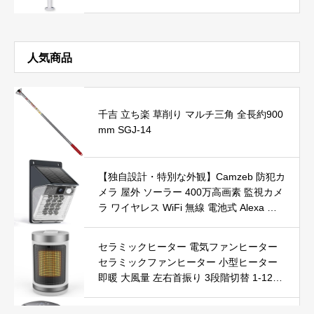
人気商品
千吉 立ち楽 草削り マルチ三角 全長約900
mm SGJ-14
【独自設計・特別な外観】Camzeb 防犯カ
メラ 屋外 ソーラー 400万高画素 監視カメ
ラ ワイヤレス WiFi 無線 電池式 Alexa 赤
外線/カラー暗視 双方向音声 音光警報 プ
ッシュ通知 動体検知 クラウド/SDカード
セラミックヒーター 電気ファンヒーター
録画 IP66防水 遠隔操作
セラミックファンヒーター 小型ヒーター
即暖 大風量 左右首振り 3段階切替 1-12時
間タイマー設定可能 リモコン付 電気ヒー
ター 転倒自動オフ 過熱保護 省エネ 節電 P